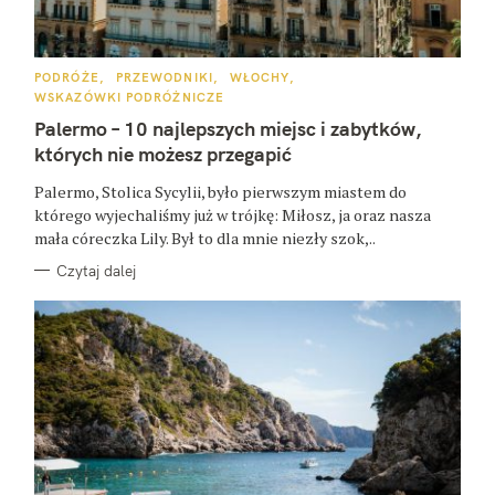
K
PODRÓŻE
PRZEWODNIKI
WŁOCHY
A
WSKAZÓWKI PODRÓŻNICZE
T
E
Palermo – 10 najlepszych miejsc i zabytków,
G
O
których nie możesz przegapić
R
I
E
Palermo, Stolica Sycylii, było pierwszym miastem do
którego wyjechaliśmy już w trójkę: Miłosz, ja oraz nasza
mała córeczka Lily. Był to dla mnie niezły szok,..
Czytaj dalej