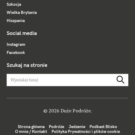
Szkocja
Wielka Brytania
Hiszpania
Social media
Instagram
Facebook
Szukaj na stronie
W
Szukaj
y
s
z
u
k
© 2026 Duże Podróże.
a
j
Strona główna
Podróże
Jedzenie
Podkast Blisko
:
O mnie / Kontakt
Polityka Prywatności i plików cookie