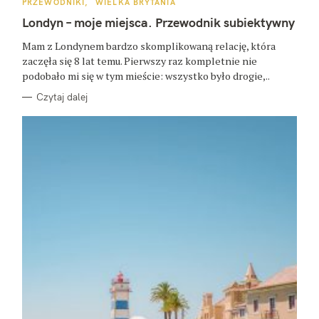
:
K
PRZEWODNIKI
WIELKA BRYTANIA
A
T
Londyn – moje miejsca. Przewodnik subiektywny
E
G
O
Mam z Londynem bardzo skomplikowaną relację, która
R
zaczęła się 8 lat temu. Pierwszy raz kompletnie nie
I
E
podobało mi się w tym mieście: wszystko było drogie,..
Czytaj dalej