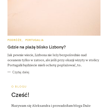
K
PODRÓŻE
PORTUGALIA
A
T
Gdzie na plażę blisko Lizbony?
E
G
O
Jak pewnie wiecie, Lizbona nie leży bezpośrednio nad
R
oceanem tylko w zatoce, ale jeśli przy okazji wizyty w stolicy
I
E
Portugalii będziecie mieli ochotę poplażować, to..
Czytaj dalej
O BLOGU
Cześć!
Nazywam się Aleksandra i prowadziłam bloga Duże