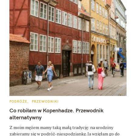
K
PODRÓŻE
PRZEWODNIKI
A
T
Co robiłam w Kopenhadze. Przewodnik
E
G
alternatywny
O
R
Z moim mężem mamy taką małą tradycję: na urodziny
I
E
zabieramy się w podróż-niespodziankę. Ja wzięłam go do