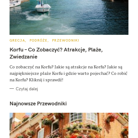
K
GRECJA
PODRÓŻE
PRZEWODNIKI
A
T
Korfu – Co Zobaczyć? Atrakcje, Plaże,
E
G
Zwiedzanie
O
R
Co zobaczyć na Korfu? Jakie są atrakcje na Korfu? Jakie są
I
E
najpiękniejsze plaże Korfu i gdzie warto pojechać? Co robić
na Korfu? Kliknij i sprawdź!
Czytaj dalej
Najnowsze Przewodniki