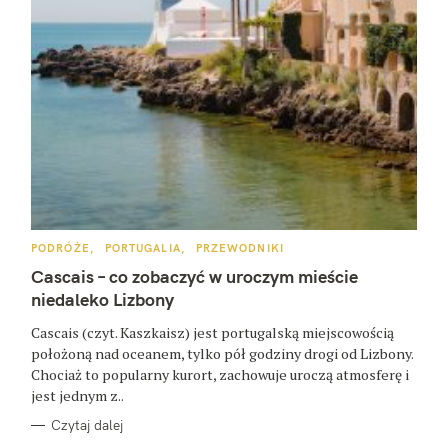
K
PODRÓŻE
PORTUGALIA
PRZEWODNIKI
A
T
Cascais – co zobaczyć w uroczym mieście
E
G
niedaleko Lizbony
O
R
Cascais (czyt. Kaszkaisz) jest portugalską miejscowością
I
E
położoną nad oceanem, tylko pół godziny drogi od Lizbony.
Chociaż to popularny kurort, zachowuje uroczą atmosferę i
jest jednym z..
Czytaj dalej