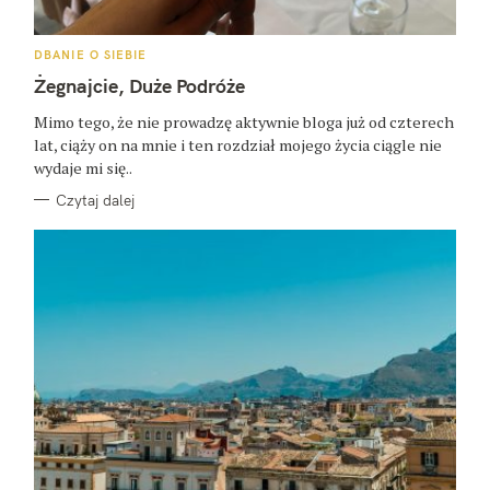
K
DBANIE O SIEBIE
A
T
Żegnajcie, Duże Podróże
E
G
O
Mimo tego, że nie prowadzę aktywnie bloga już od czterech
R
lat, ciąży on na mnie i ten rozdział mojego życia ciągle nie
I
E
wydaje mi się..
Czytaj dalej