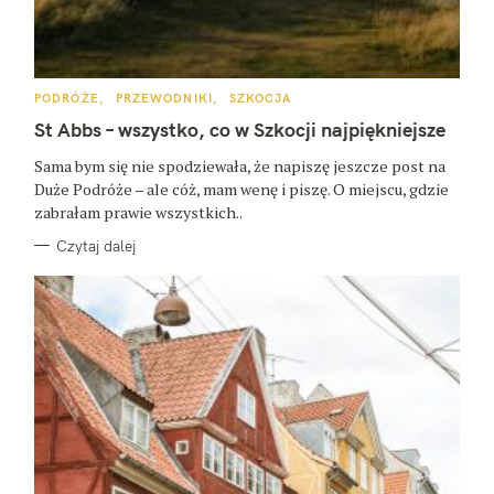
K
PODRÓŻE
PRZEWODNIKI
SZKOCJA
A
T
St Abbs – wszystko, co w Szkocji najpiękniejsze
E
G
O
Sama bym się nie spodziewała, że napiszę jeszcze post na
R
Duże Podróże – ale cóż, mam wenę i piszę. O miejscu, gdzie
I
E
zabrałam prawie wszystkich..
Czytaj dalej