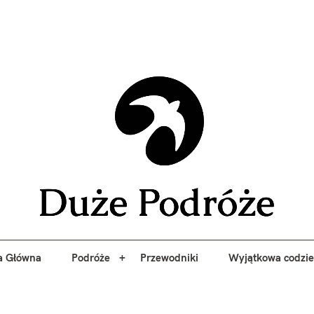
yj niezapomniane przygody z Duże Podróże. Przewodniki, porady, 
a Główna
Podróże
Przewodniki
Wyjątkowa codzi
Duże 
a Główna
Podróże
Przewodniki
Wyjątkowa codzi