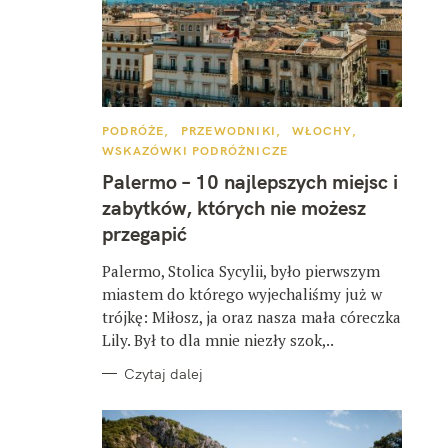
K
PODRÓŻE
PRZEWODNIKI
WŁOCHY
A
WSKAZÓWKI PODRÓŻNICZE
T
E
Palermo – 10 najlepszych miejsc i
G
O
zabytków, których nie możesz
R
I
przegapić
E
Palermo, Stolica Sycylii, było pierwszym
miastem do którego wyjechaliśmy już w
trójkę: Miłosz, ja oraz nasza mała córeczka
Lily. Był to dla mnie niezły szok,..
Czytaj dalej