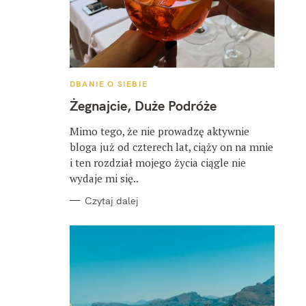
K
DBANIE O SIEBIE
A
T
Żegnajcie, Duże Podróże
E
G
O
Mimo tego, że nie prowadzę aktywnie
R
bloga już od czterech lat, ciąży on na mnie
I
E
i ten rozdział mojego życia ciągle nie
wydaje mi się..
Czytaj dalej