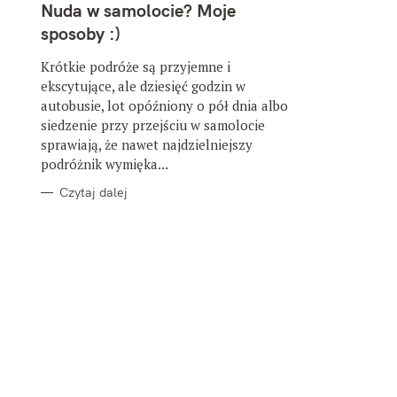
T
Nuda w samolocie? Moje
E
G
sposoby :)
O
R
I
Krótkie podróże są przyjemne i
E
ekscytujące, ale dziesięć godzin w
autobusie, lot opóźniony o pół dnia albo
siedzenie przy przejściu w samolocie
sprawiają, że nawet najdzielniejszy
podróżnik wymięka...
Czytaj dalej