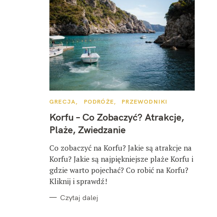
K
GRECJA
PODRÓŻE
PRZEWODNIKI
A
T
Korfu – Co Zobaczyć? Atrakcje,
E
G
Plaże, Zwiedzanie
O
R
I
Co zobaczyć na Korfu? Jakie są atrakcje na
E
Korfu? Jakie są najpiękniejsze plaże Korfu i
gdzie warto pojechać? Co robić na Korfu?
Kliknij i sprawdź!
Czytaj dalej