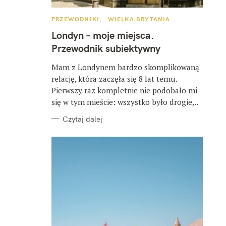
K
PRZEWODNIKI
WIELKA BRYTANIA
A
T
Londyn – moje miejsca.
E
G
Przewodnik subiektywny
O
R
I
Mam z Londynem bardzo skomplikowaną
E
relację, która zaczęła się 8 lat temu.
Pierwszy raz kompletnie nie podobało mi
się w tym mieście: wszystko było drogie,..
Czytaj dalej