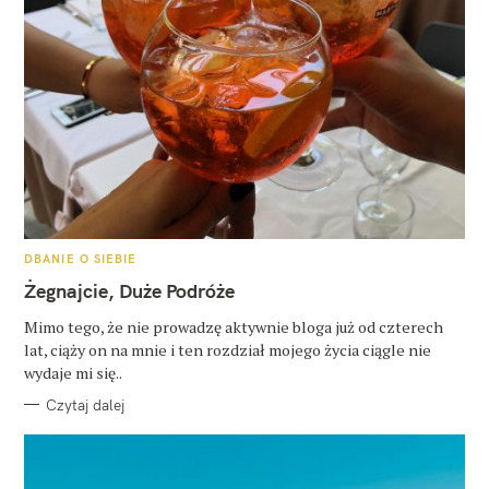
K
DBANIE O SIEBIE
A
T
Żegnajcie, Duże Podróże
E
G
O
Mimo tego, że nie prowadzę aktywnie bloga już od czterech
R
lat, ciąży on na mnie i ten rozdział mojego życia ciągle nie
I
E
wydaje mi się..
Czytaj dalej