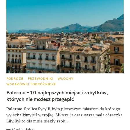
K
PODRÓŻE
PRZEWODNIKI
WŁOCHY
A
WSKAZÓWKI PODRÓŻNICZE
T
E
Palermo – 10 najlepszych miejsc i zabytków,
G
O
których nie możesz przegapić
R
I
E
Palermo, Stolica Sycylii, było pierwszym miastem do którego
wyjechaliśmy już w trójkę: Miłosz, ja oraz nasza mała córeczka
Lily. Był to dla mnie niezły szok,..
Czytaj dalej