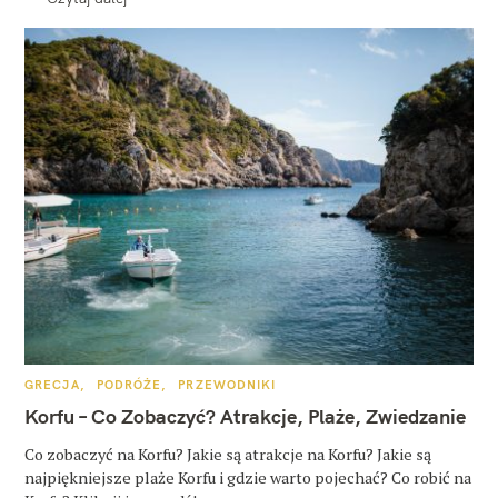
K
GRECJA
PODRÓŻE
PRZEWODNIKI
A
T
Korfu – Co Zobaczyć? Atrakcje, Plaże, Zwiedzanie
E
G
O
Co zobaczyć na Korfu? Jakie są atrakcje na Korfu? Jakie są
R
najpiękniejsze plaże Korfu i gdzie warto pojechać? Co robić na
I
E