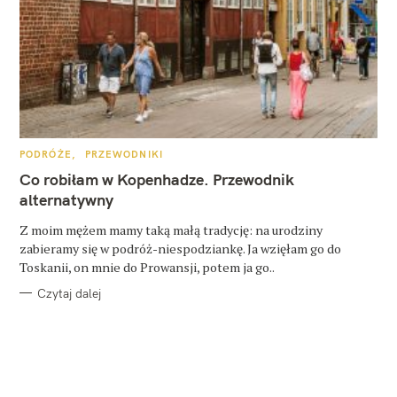
K
PODRÓŻE
PRZEWODNIKI
A
T
Co robiłam w Kopenhadze. Przewodnik
E
G
alternatywny
O
R
Z moim mężem mamy taką małą tradycję: na urodziny
I
E
zabieramy się w podróż-niespodziankę. Ja wzięłam go do
Toskanii, on mnie do Prowansji, potem ja go..
Czytaj dalej