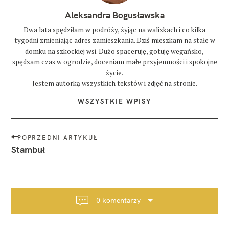
Aleksandra Bogusławska
Dwa lata spędziłam w podróży, żyjąc na walizkach i co kilka
tygodni zmieniając adres zamieszkania. Dziś mieszkam na stałe w
domku na szkockiej wsi. Dużo spaceruję, gotuję wegańsko,
spędzam czas w ogrodzie, doceniam małe przyjemności i spokojne
życie.
Jestem autorką wszystkich tekstów i zdjęć na stronie.
WSZYSTKIE WPISY
N
POPRZEDNI ARTYKUŁ
a
Stambuł
w
i
g
a
0 komentarzy
c
j