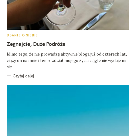
K
DBANIE O SIEBIE
A
T
Żegnajcie, Duże Podróże
E
G
O
Mimo tego, że nie prowadzę aktywnie bloga już od czterech lat,
R
ciąży on na mnie i ten rozdział mojego życia ciągle nie wydaje mi
I
E
się..
Czytaj dalej