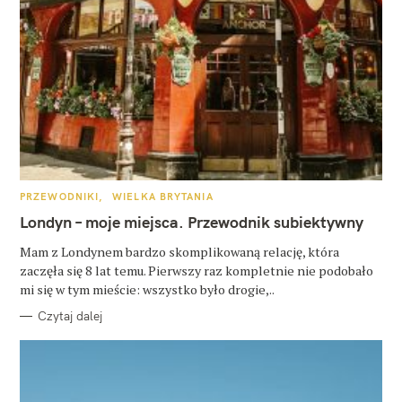
K
PRZEWODNIKI
WIELKA BRYTANIA
A
T
Londyn – moje miejsca. Przewodnik subiektywny
E
G
O
Mam z Londynem bardzo skomplikowaną relację, która
R
zaczęła się 8 lat temu. Pierwszy raz kompletnie nie podobało
I
E
mi się w tym mieście: wszystko było drogie,..
Czytaj dalej