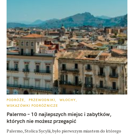
K
PODRÓŻE
PRZEWODNIKI
WŁOCHY
A
WSKAZÓWKI PODRÓŻNICZE
T
E
Palermo – 10 najlepszych miejsc i zabytków,
G
O
których nie możesz przegapić
R
I
E
Palermo, Stolica Sycylii, było pierwszym miastem do którego