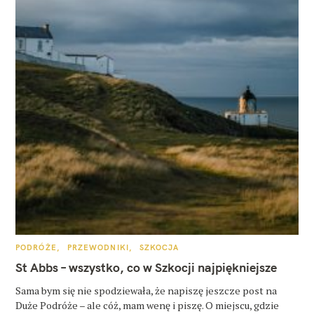
K
PODRÓŻE
PRZEWODNIKI
SZKOCJA
A
T
St Abbs – wszystko, co w Szkocji najpiękniejsze
E
G
O
Sama bym się nie spodziewała, że napiszę jeszcze post na
R
Duże Podróże – ale cóż, mam wenę i piszę. O miejscu, gdzie
I