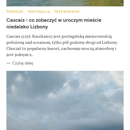
u
k
K
PODRÓŻE
PORTUGALIA
PRZEWODNIKI
A
a
T
Cascais – co zobaczyć w uroczym mieście
E
G
niedaleko Lizbony
j
O
R
:
Cascais (czyt. Kaszkaisz) jest portugalską miejscowością
I
E
położoną nad oceanem, tylko pół godziny drogi od Lizbony.
Chociaż to popularny kurort, zachowuje uroczą atmosferę i
jest jednym z..
Czytaj dalej