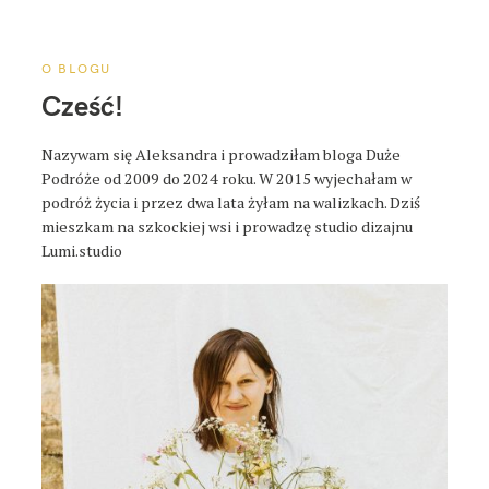
a
p
o
O BLOGU
s
Cześć!
t
a
Nazywam się Aleksandra i prowadziłam bloga Duże
Podróże od 2009 do 2024 roku. W 2015 wyjechałam w
podróż życia i przez dwa lata żyłam na walizkach. Dziś
mieszkam na szkockiej wsi i prowadzę studio dizajnu
Lumi.studio