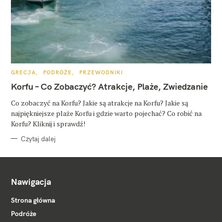
K
GRECJA
PODRÓŻE
PRZEWODNIKI
A
T
Korfu – Co Zobaczyć? Atrakcje, Plaże, Zwiedzanie
E
G
O
Co zobaczyć na Korfu? Jakie są atrakcje na Korfu? Jakie są
R
najpiękniejsze plaże Korfu i gdzie warto pojechać? Co robić na
I
E
Korfu? Kliknij i sprawdź!
Czytaj dalej
Nawigacja
Strona główna
Podróże