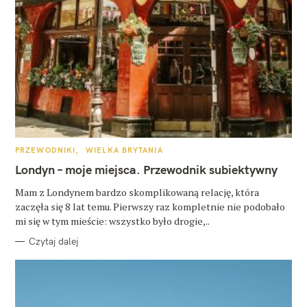
K
PRZEWODNIKI
WIELKA BRYTANIA
A
T
Londyn – moje miejsca. Przewodnik subiektywny
E
G
O
Mam z Londynem bardzo skomplikowaną relację, która
R
zaczęła się 8 lat temu. Pierwszy raz kompletnie nie podobało
I
E
mi się w tym mieście: wszystko było drogie,..
Czytaj dalej