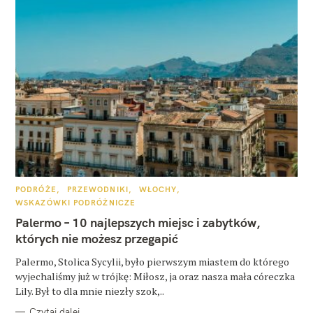
K
PODRÓŻE
PRZEWODNIKI
WŁOCHY
A
WSKAZÓWKI PODRÓŻNICZE
T
E
Palermo – 10 najlepszych miejsc i zabytków,
G
O
których nie możesz przegapić
R
I
E
Palermo, Stolica Sycylii, było pierwszym miastem do którego
wyjechaliśmy już w trójkę: Miłosz, ja oraz nasza mała córeczka
Lily. Był to dla mnie niezły szok,..
Czytaj dalej