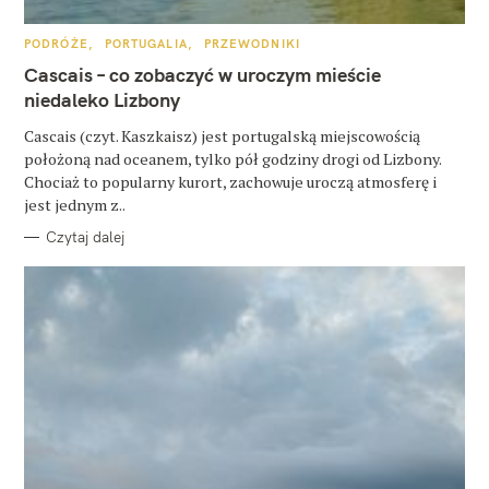
u
k
K
PODRÓŻE
PORTUGALIA
PRZEWODNIKI
A
a
T
Cascais – co zobaczyć w uroczym mieście
E
G
niedaleko Lizbony
j
O
R
:
Cascais (czyt. Kaszkaisz) jest portugalską miejscowością
I
E
położoną nad oceanem, tylko pół godziny drogi od Lizbony.
Chociaż to popularny kurort, zachowuje uroczą atmosferę i
jest jednym z..
Czytaj dalej