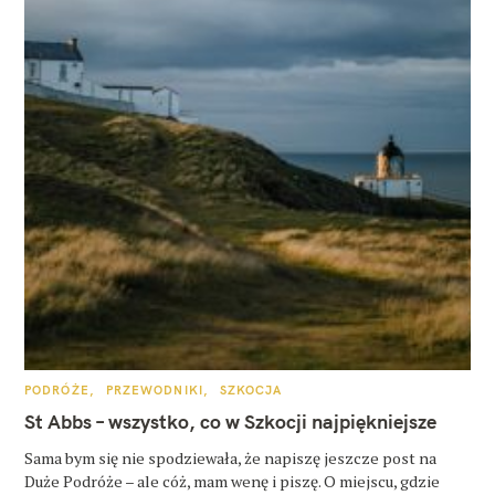
K
PODRÓŻE
PRZEWODNIKI
SZKOCJA
A
T
St Abbs – wszystko, co w Szkocji najpiękniejsze
E
G
O
Sama bym się nie spodziewała, że napiszę jeszcze post na
R
Duże Podróże – ale cóż, mam wenę i piszę. O miejscu, gdzie
I