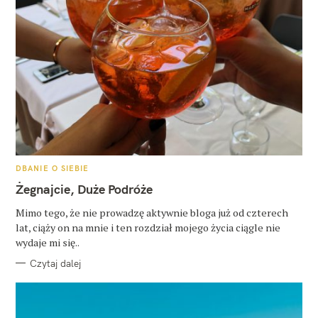
K
DBANIE O SIEBIE
A
T
Żegnajcie, Duże Podróże
E
G
O
Mimo tego, że nie prowadzę aktywnie bloga już od czterech
R
lat, ciąży on na mnie i ten rozdział mojego życia ciągle nie
I
E
wydaje mi się..
Czytaj dalej