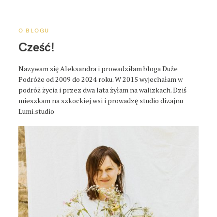
a
p
o
O BLOGU
s
Cześć!
t
a
Nazywam się Aleksandra i prowadziłam bloga Duże
Podróże od 2009 do 2024 roku. W 2015 wyjechałam w
podróż życia i przez dwa lata żyłam na walizkach. Dziś
mieszkam na szkockiej wsi i prowadzę studio dizajnu
Lumi.studio