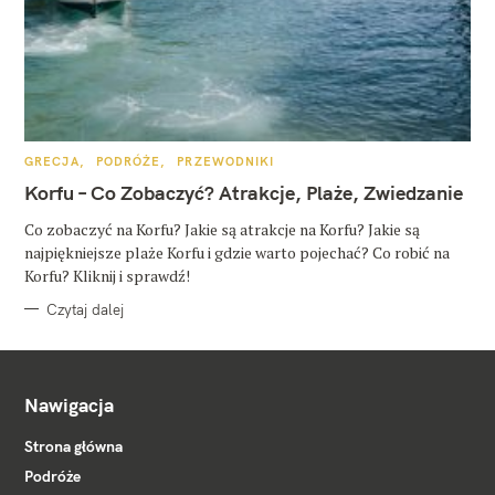
K
GRECJA
PODRÓŻE
PRZEWODNIKI
A
T
Korfu – Co Zobaczyć? Atrakcje, Plaże, Zwiedzanie
E
G
O
Co zobaczyć na Korfu? Jakie są atrakcje na Korfu? Jakie są
R
najpiękniejsze plaże Korfu i gdzie warto pojechać? Co robić na
I
E
Korfu? Kliknij i sprawdź!
Czytaj dalej
Nawigacja
Strona główna
Podróże