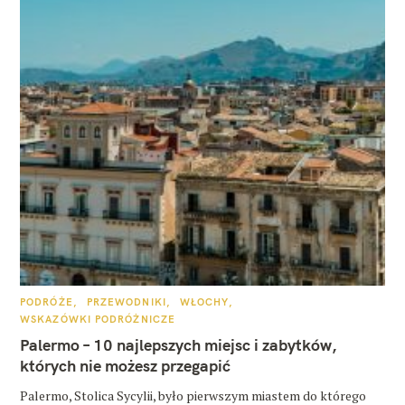
K
PODRÓŻE
PRZEWODNIKI
WŁOCHY
A
WSKAZÓWKI PODRÓŻNICZE
T
E
Palermo – 10 najlepszych miejsc i zabytków,
G
O
których nie możesz przegapić
R
I
E
Palermo, Stolica Sycylii, było pierwszym miastem do którego