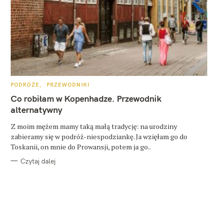
K
PODRÓŻE
PRZEWODNIKI
A
T
Co robiłam w Kopenhadze. Przewodnik
E
G
alternatywny
O
R
Z moim mężem mamy taką małą tradycję: na urodziny
I
E
zabieramy się w podróż-niespodziankę. Ja wzięłam go do
Toskanii, on mnie do Prowansji, potem ja go..
Czytaj dalej