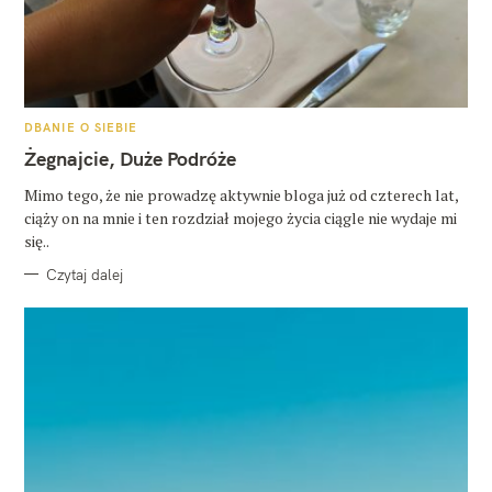
K
DBANIE O SIEBIE
A
T
Żegnajcie, Duże Podróże
E
G
O
Mimo tego, że nie prowadzę aktywnie bloga już od czterech lat,
R
ciąży on na mnie i ten rozdział mojego życia ciągle nie wydaje mi
I
E
się..
Czytaj dalej