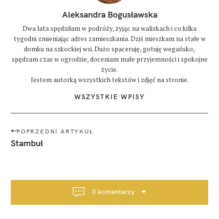
Aleksandra Bogusławska
Dwa lata spędziłam w podróży, żyjąc na walizkach i co kilka
tygodni zmieniając adres zamieszkania. Dziś mieszkam na stałe w
domku na szkockiej wsi. Dużo spaceruję, gotuję wegańsko,
spędzam czas w ogrodzie, doceniam małe przyjemności i spokojne
życie.
Jestem autorką wszystkich tekstów i zdjęć na stronie.
WSZYSTKIE WPISY
N
POPRZEDNI ARTYKUŁ
a
Stambuł
w
i
g
a
0 komentarzy
c
j