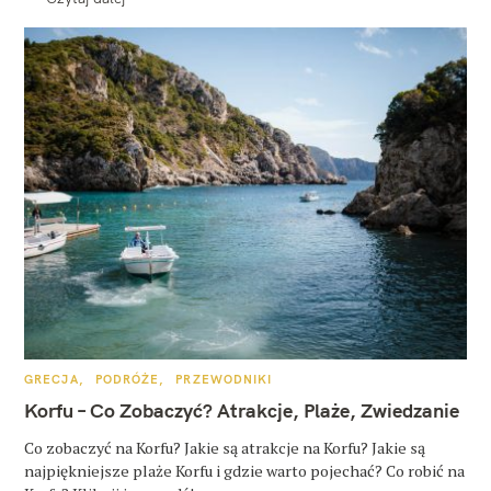
K
GRECJA
PODRÓŻE
PRZEWODNIKI
A
T
Korfu – Co Zobaczyć? Atrakcje, Plaże, Zwiedzanie
E
G
O
Co zobaczyć na Korfu? Jakie są atrakcje na Korfu? Jakie są
R
najpiękniejsze plaże Korfu i gdzie warto pojechać? Co robić na
I
E