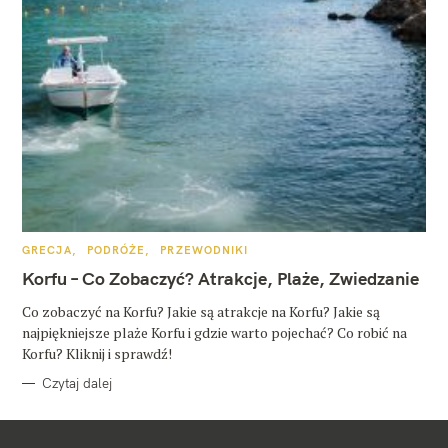
K
GRECJA
PODRÓŻE
PRZEWODNIKI
A
T
Korfu – Co Zobaczyć? Atrakcje, Plaże, Zwiedzanie
E
G
O
Co zobaczyć na Korfu? Jakie są atrakcje na Korfu? Jakie są
R
najpiękniejsze plaże Korfu i gdzie warto pojechać? Co robić na
I
E
Korfu? Kliknij i sprawdź!
Czytaj dalej