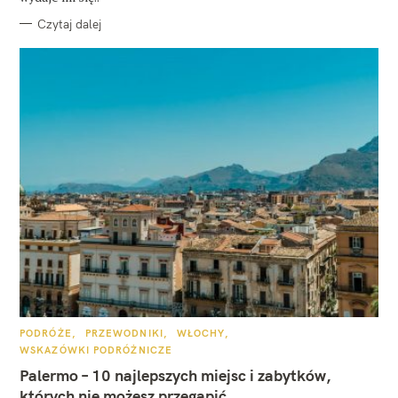
Czytaj dalej
K
PODRÓŻE
PRZEWODNIKI
WŁOCHY
A
WSKAZÓWKI PODRÓŻNICZE
T
E
Palermo – 10 najlepszych miejsc i zabytków,
G
O
których nie możesz przegapić
R