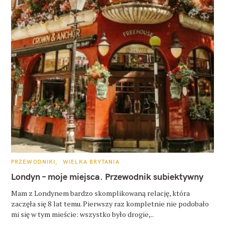
K
PRZEWODNIKI
WIELKA BRYTANIA
A
T
Londyn – moje miejsca. Przewodnik subiektywny
E
G
O
Mam z Londynem bardzo skomplikowaną relację, która
R
zaczęła się 8 lat temu. Pierwszy raz kompletnie nie podobało
I
E
mi się w tym mieście: wszystko było drogie,..