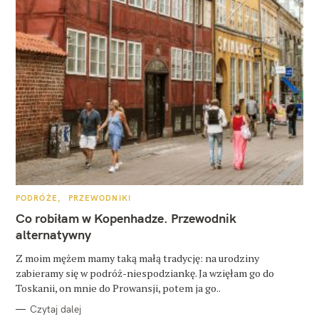
K
PODRÓŻE
PRZEWODNIKI
A
T
Co robiłam w Kopenhadze. Przewodnik
E
G
alternatywny
O
R
Z moim mężem mamy taką małą tradycję: na urodziny
I
E
zabieramy się w podróż-niespodziankę. Ja wzięłam go do
Toskanii, on mnie do Prowansji, potem ja go..
Czytaj dalej