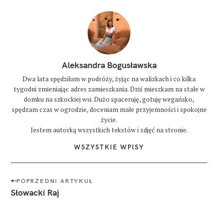
Aleksandra Bogusławska
Dwa lata spędziłam w podróży, żyjąc na walizkach i co kilka
tygodni zmieniając adres zamieszkania. Dziś mieszkam na stałe w
domku na szkockiej wsi. Dużo spaceruję, gotuję wegańsko,
spędzam czas w ogrodzie, doceniam małe przyjemności i spokojne
życie.
Jestem autorką wszystkich tekstów i zdjęć na stronie.
WSZYSTKIE WPISY
N
POPRZEDNI ARTYKUŁ
a
Słowacki Raj
w
i