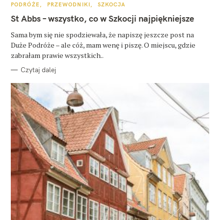
K
PODRÓŻE
PRZEWODNIKI
SZKOCJA
A
T
St Abbs – wszystko, co w Szkocji najpiękniejsze
E
G
O
Sama bym się nie spodziewała, że napiszę jeszcze post na
R
Duże Podróże – ale cóż, mam wenę i piszę. O miejscu, gdzie
I
E
zabrałam prawie wszystkich..
Czytaj dalej