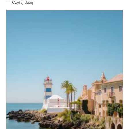
Czytaj dalej
W
y
s