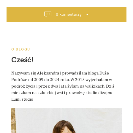
g
a
0 komentarzy
c
j
a
p
o
O BLOGU
s
Cześć!
t
a
Nazywam się Aleksandra i prowadziłam bloga Duże
Podróże od 2009 do 2024 roku. W 2015 wyjechałam w
podróż życia i przez dwa lata żyłam na walizkach. Dziś
mieszkam na szkockiej wsi i prowadzę studio dizajnu
Lumi.studio