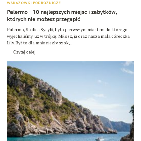
A
WSKAZÓWKI PODRÓŻNICZE
T
E
Palermo – 10 najlepszych miejsc i zabytków,
G
O
których nie możesz przegapić
R
I
E
Palermo, Stolica Sycylii, było pierwszym miastem do którego
wyjechaliśmy już w trójkę: Miłosz, ja oraz nasza mała córeczka
Lily. Był to dla mnie niezły szok,..
Czytaj dalej