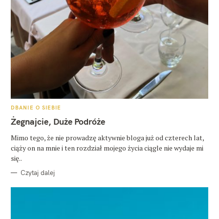
K
DBANIE O SIEBIE
A
T
Żegnajcie, Duże Podróże
E
G
O
Mimo tego, że nie prowadzę aktywnie bloga już od czterech lat,
R
ciąży on na mnie i ten rozdział mojego życia ciągle nie wydaje mi
I
E
się..
Czytaj dalej