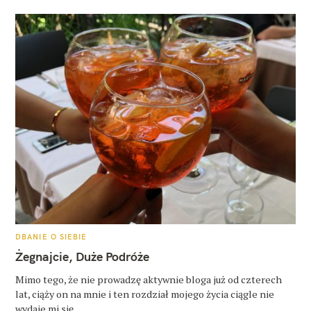
K
DBANIE O SIEBIE
A
T
Żegnajcie, Duże Podróże
E
G
O
Mimo tego, że nie prowadzę aktywnie bloga już od czterech
R
lat, ciąży on na mnie i ten rozdział mojego życia ciągle nie
I
E
wydaje mi się..