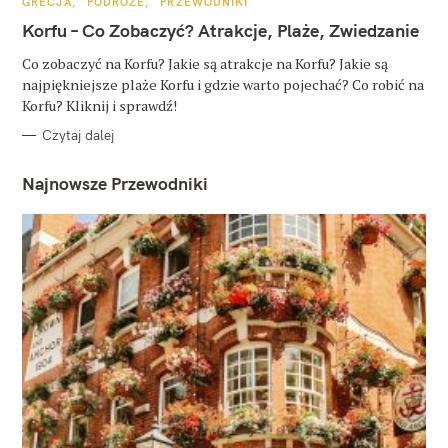
K
GRECJA
PODRÓŻE
PRZEWODNIKI
A
T
Korfu – Co Zobaczyć? Atrakcje, Plaże, Zwiedzanie
E
G
O
Co zobaczyć na Korfu? Jakie są atrakcje na Korfu? Jakie są
R
najpiękniejsze plaże Korfu i gdzie warto pojechać? Co robić na
I
E
Korfu? Kliknij i sprawdź!
Czytaj dalej
Najnowsze Przewodniki