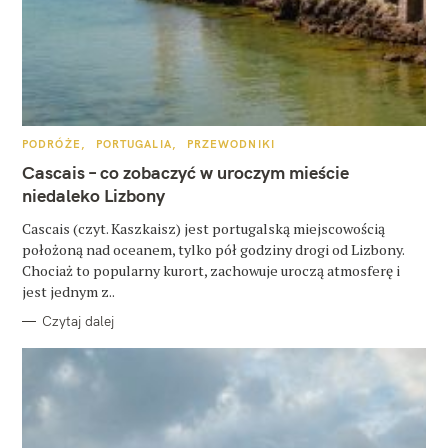
z
u
k
a
j
K
PODRÓŻE
PORTUGALIA
PRZEWODNIKI
A
T
Cascais – co zobaczyć w uroczym mieście
:
E
G
niedaleko Lizbony
O
R
Cascais (czyt. Kaszkaisz) jest portugalską miejscowością
I
E
położoną nad oceanem, tylko pół godziny drogi od Lizbony.
Chociaż to popularny kurort, zachowuje uroczą atmosferę i
jest jednym z..
Czytaj dalej