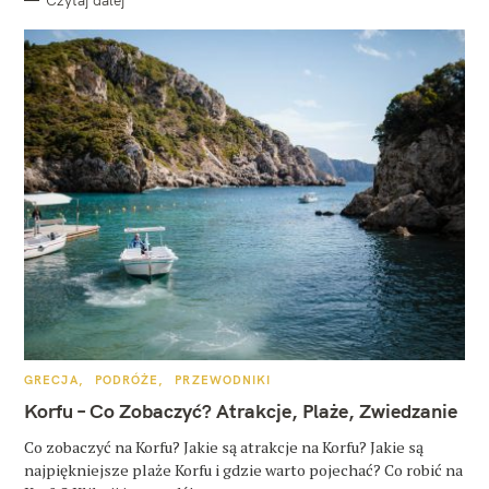
K
GRECJA
PODRÓŻE
PRZEWODNIKI
A
T
Korfu – Co Zobaczyć? Atrakcje, Plaże, Zwiedzanie
E
G
O
Co zobaczyć na Korfu? Jakie są atrakcje na Korfu? Jakie są
R
najpiękniejsze plaże Korfu i gdzie warto pojechać? Co robić na
I
E