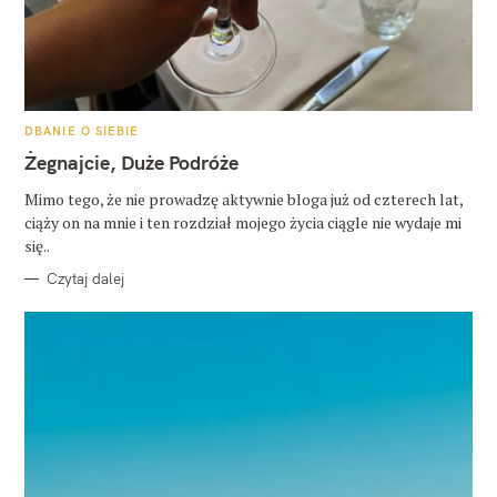
K
DBANIE O SIEBIE
A
T
Żegnajcie, Duże Podróże
E
G
O
Mimo tego, że nie prowadzę aktywnie bloga już od czterech lat,
R
ciąży on na mnie i ten rozdział mojego życia ciągle nie wydaje mi
I
E
się..
Czytaj dalej