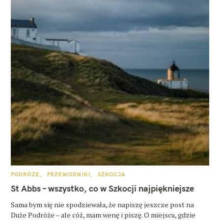
K
PODRÓŻE
PRZEWODNIKI
SZKOCJA
A
T
St Abbs – wszystko, co w Szkocji najpiękniejsze
E
G
O
Sama bym się nie spodziewała, że napiszę jeszcze post na
R
Duże Podróże – ale cóż, mam wenę i piszę. O miejscu, gdzie
I