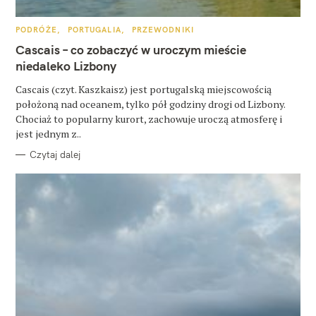
u
k
K
PODRÓŻE
PORTUGALIA
PRZEWODNIKI
A
a
T
Cascais – co zobaczyć w uroczym mieście
E
j
G
niedaleko Lizbony
O
R
:
Cascais (czyt. Kaszkaisz) jest portugalską miejscowością
I
E
położoną nad oceanem, tylko pół godziny drogi od Lizbony.
Chociaż to popularny kurort, zachowuje uroczą atmosferę i
jest jednym z..
Czytaj dalej