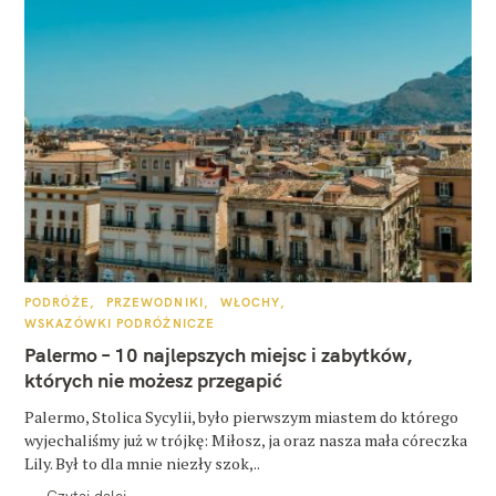
K
PODRÓŻE
PRZEWODNIKI
WŁOCHY
A
WSKAZÓWKI PODRÓŻNICZE
T
E
Palermo – 10 najlepszych miejsc i zabytków,
G
O
których nie możesz przegapić
R
I
E
Palermo, Stolica Sycylii, było pierwszym miastem do którego
wyjechaliśmy już w trójkę: Miłosz, ja oraz nasza mała córeczka
Lily. Był to dla mnie niezły szok,..
Czytaj dalej