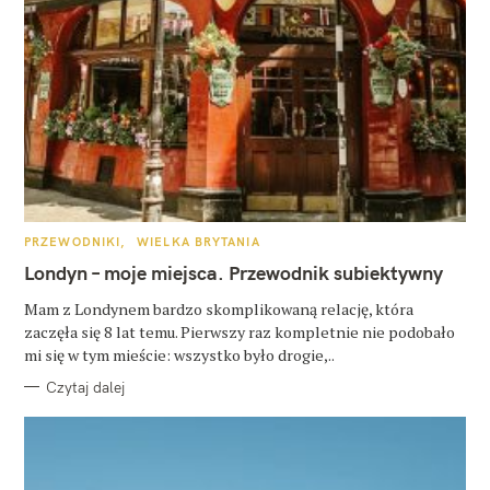
K
PRZEWODNIKI
WIELKA BRYTANIA
A
T
Londyn – moje miejsca. Przewodnik subiektywny
E
G
O
Mam z Londynem bardzo skomplikowaną relację, która
R
zaczęła się 8 lat temu. Pierwszy raz kompletnie nie podobało
I
E
mi się w tym mieście: wszystko było drogie,..
Czytaj dalej