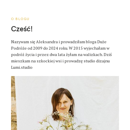
a
p
o
O BLOGU
s
Cześć!
t
a
Nazywam się Aleksandra i prowadziłam bloga Duże
Podróże od 2009 do 2024 roku. W 2015 wyjechałam w
podróż życia i przez dwa lata żyłam na walizkach. Dziś
mieszkam na szkockiej wsi i prowadzę studio dizajnu
Lumi.studio