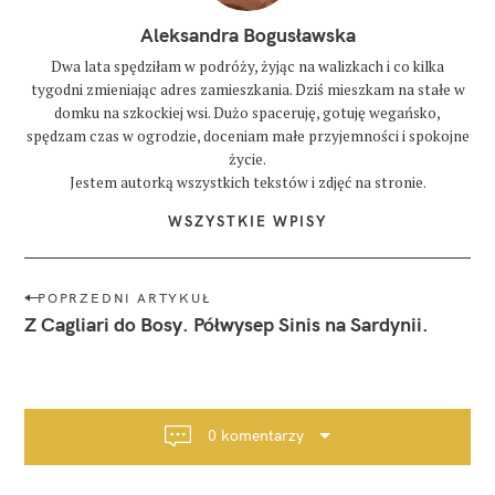
Aleksandra Bogusławska
Dwa lata spędziłam w podróży, żyjąc na walizkach i co kilka
tygodni zmieniając adres zamieszkania. Dziś mieszkam na stałe w
domku na szkockiej wsi. Dużo spaceruję, gotuję wegańsko,
spędzam czas w ogrodzie, doceniam małe przyjemności i spokojne
życie.
Jestem autorką wszystkich tekstów i zdjęć na stronie.
WSZYSTKIE WPISY
N
POPRZEDNI ARTYKUŁ
a
Z Cagliari do Bosy. Półwysep Sinis na Sardynii.
w
i
g
a
0 komentarzy
c
j