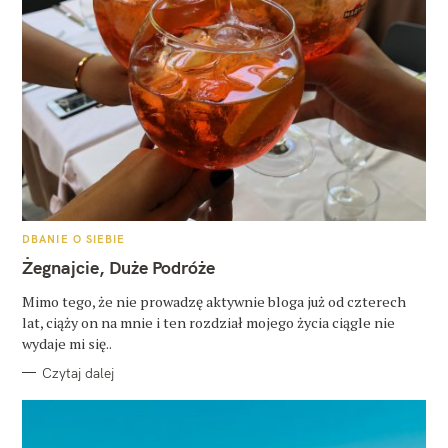
K
DBANIE O SIEBIE
A
T
Żegnajcie, Duże Podróże
E
G
O
Mimo tego, że nie prowadzę aktywnie bloga już od czterech
R
lat, ciąży on na mnie i ten rozdział mojego życia ciągle nie
I
E
wydaje mi się..
Czytaj dalej