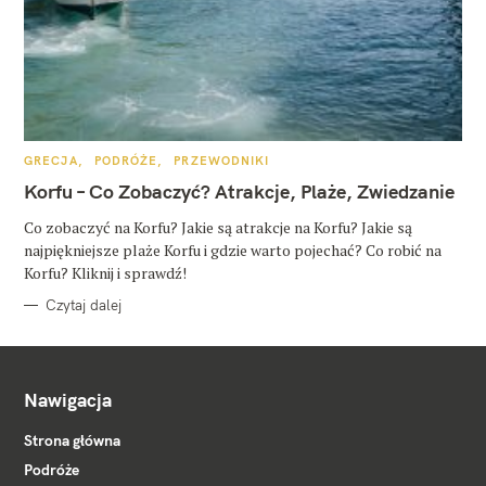
K
GRECJA
PODRÓŻE
PRZEWODNIKI
A
T
Korfu – Co Zobaczyć? Atrakcje, Plaże, Zwiedzanie
E
G
O
Co zobaczyć na Korfu? Jakie są atrakcje na Korfu? Jakie są
R
najpiękniejsze plaże Korfu i gdzie warto pojechać? Co robić na
I
E
Korfu? Kliknij i sprawdź!
Czytaj dalej
Nawigacja
Strona główna
Podróże