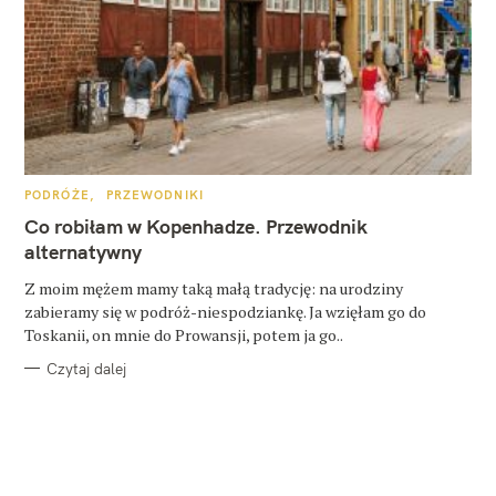
K
PODRÓŻE
PRZEWODNIKI
A
T
Co robiłam w Kopenhadze. Przewodnik
E
G
alternatywny
O
R
Z moim mężem mamy taką małą tradycję: na urodziny
I
E
zabieramy się w podróż-niespodziankę. Ja wzięłam go do
Toskanii, on mnie do Prowansji, potem ja go..
Czytaj dalej