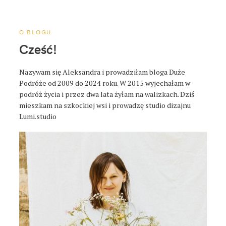
a
p
o
O BLOGU
s
Cześć!
t
a
Nazywam się Aleksandra i prowadziłam bloga Duże
Podróże od 2009 do 2024 roku. W 2015 wyjechałam w
podróż życia i przez dwa lata żyłam na walizkach. Dziś
mieszkam na szkockiej wsi i prowadzę studio dizajnu
Lumi.studio