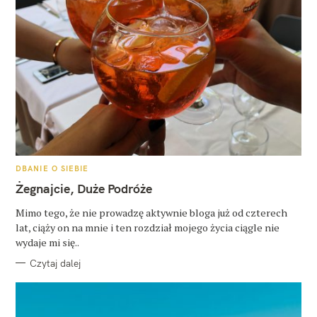
K
DBANIE O SIEBIE
A
T
Żegnajcie, Duże Podróże
E
G
O
Mimo tego, że nie prowadzę aktywnie bloga już od czterech
R
lat, ciąży on na mnie i ten rozdział mojego życia ciągle nie
I
E
wydaje mi się..
Czytaj dalej