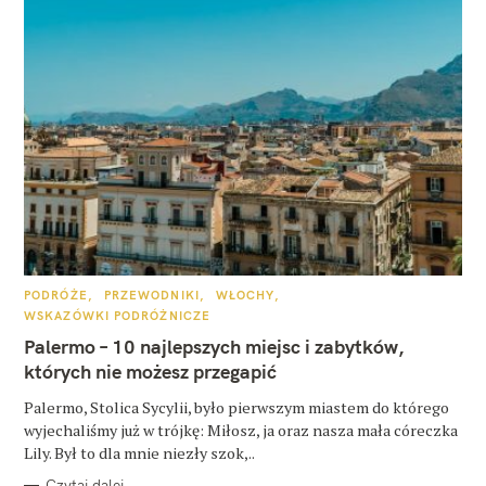
K
PODRÓŻE
PRZEWODNIKI
WŁOCHY
A
WSKAZÓWKI PODRÓŻNICZE
T
E
Palermo – 10 najlepszych miejsc i zabytków,
G
O
których nie możesz przegapić
R
I
E
Palermo, Stolica Sycylii, było pierwszym miastem do którego
wyjechaliśmy już w trójkę: Miłosz, ja oraz nasza mała córeczka
Lily. Był to dla mnie niezły szok,..
Czytaj dalej