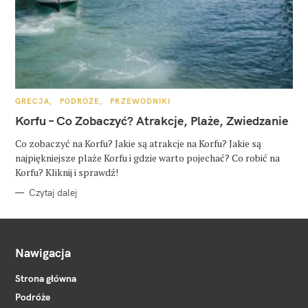
K
GRECJA
PODRÓŻE
PRZEWODNIKI
A
T
Korfu – Co Zobaczyć? Atrakcje, Plaże, Zwiedzanie
E
G
O
Co zobaczyć na Korfu? Jakie są atrakcje na Korfu? Jakie są
R
najpiękniejsze plaże Korfu i gdzie warto pojechać? Co robić na
I
E
Korfu? Kliknij i sprawdź!
Czytaj dalej
Nawigacja
Strona główna
Podróże