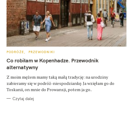
K
PODRÓŻE
PRZEWODNIKI
A
T
Co robiłam w Kopenhadze. Przewodnik
E
G
alternatywny
O
R
Z moim mężem mamy taką małą tradycję: na urodziny
I
E
zabieramy się w podróż-niespodziankę. Ja wzięłam go do
Toskanii, on mnie do Prowansji, potem ja go..
Czytaj dalej