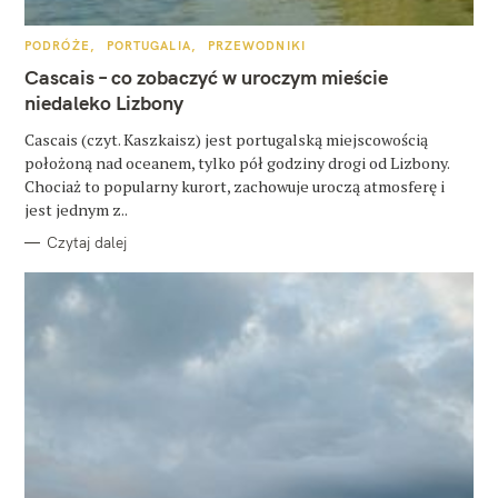
u
k
K
PODRÓŻE
PORTUGALIA
PRZEWODNIKI
A
a
T
Cascais – co zobaczyć w uroczym mieście
E
G
j
niedaleko Lizbony
O
R
:
Cascais (czyt. Kaszkaisz) jest portugalską miejscowością
I
E
położoną nad oceanem, tylko pół godziny drogi od Lizbony.
Chociaż to popularny kurort, zachowuje uroczą atmosferę i
jest jednym z..
Czytaj dalej