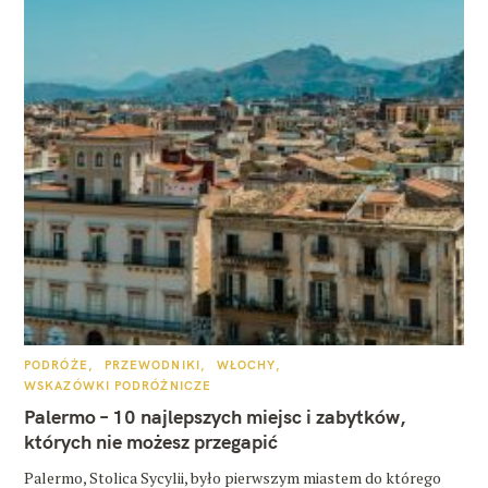
K
PODRÓŻE
PRZEWODNIKI
WŁOCHY
A
WSKAZÓWKI PODRÓŻNICZE
T
E
Palermo – 10 najlepszych miejsc i zabytków,
G
O
których nie możesz przegapić
R
I
E
Palermo, Stolica Sycylii, było pierwszym miastem do którego