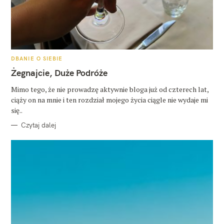
K
DBANIE O SIEBIE
A
T
Żegnajcie, Duże Podróże
E
G
O
Mimo tego, że nie prowadzę aktywnie bloga już od czterech lat,
R
ciąży on na mnie i ten rozdział mojego życia ciągle nie wydaje mi
I
E
się..
Czytaj dalej