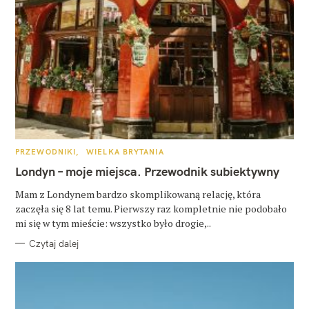
K
PRZEWODNIKI
WIELKA BRYTANIA
A
T
Londyn – moje miejsca. Przewodnik subiektywny
E
G
O
Mam z Londynem bardzo skomplikowaną relację, która
R
zaczęła się 8 lat temu. Pierwszy raz kompletnie nie podobało
I
E
mi się w tym mieście: wszystko było drogie,..
Czytaj dalej