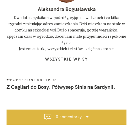
Aleksandra Bogusławska
Dwa lata spędziłam w podróży, żyjąc na walizkach i co kilka
tygodni zmieniając adres zamieszkania. Dziś mieszkam na stałe w
domku na szkockiej wsi. Dużo spaceruję, gotuję wegańsko,
spędzam czas w ogrodzie, doceniam małe przyjemności i spokojne
życie.
Jestem autorką wszystkich tekstów i zdjęć na stronie.
WSZYSTKIE WPISY
N
POPRZEDNI ARTYKUŁ
a
Z Cagliari do Bosy. Półwysep Sinis na Sardynii.
w
i
g
a
0 komentarzy
c
j