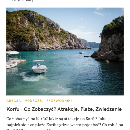
K
GRECJA
PODRÓŻE
PRZEWODNIKI
A
T
Korfu – Co Zobaczyć? Atrakcje, Plaże, Zwiedzanie
E
G
O
Co zobaczyć na Korfu? Jakie są atrakcje na Korfu? Jakie są
R
najpiękniejsze plaże Korfu i gdzie warto pojechać? Co robić na
I
E