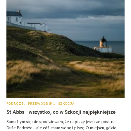
K
PODRÓŻE
PRZEWODNIKI
SZKOCJA
A
T
St Abbs – wszystko, co w Szkocji najpiękniejsze
E
G
O
Sama bym się nie spodziewała, że napiszę jeszcze post na
R
Duże Podróże – ale cóż, mam wenę i piszę. O miejscu, gdzie
I