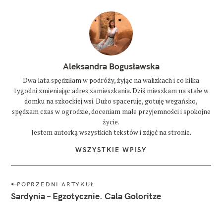
Aleksandra Bogusławska
Dwa lata spędziłam w podróży, żyjąc na walizkach i co kilka
tygodni zmieniając adres zamieszkania. Dziś mieszkam na stałe w
domku na szkockiej wsi. Dużo spaceruję, gotuję wegańsko,
spędzam czas w ogrodzie, doceniam małe przyjemności i spokojne
życie.
Jestem autorką wszystkich tekstów i zdjęć na stronie.
WSZYSTKIE WPISY
N
POPRZEDNI ARTYKUŁ
a
Sardynia – Egzotycznie. Cala Goloritze
w
i