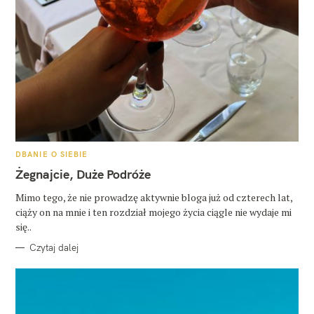
K
DBANIE O SIEBIE
A
T
Żegnajcie, Duże Podróże
E
G
O
Mimo tego, że nie prowadzę aktywnie bloga już od czterech lat,
R
ciąży on na mnie i ten rozdział mojego życia ciągle nie wydaje mi
I
E
się..
Czytaj dalej