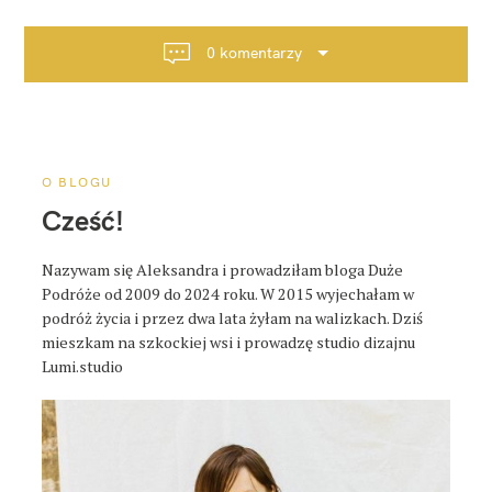
g
a
0 komentarzy
c
j
a
p
o
O BLOGU
s
Cześć!
t
a
Nazywam się Aleksandra i prowadziłam bloga Duże
Podróże od 2009 do 2024 roku. W 2015 wyjechałam w
podróż życia i przez dwa lata żyłam na walizkach. Dziś
mieszkam na szkockiej wsi i prowadzę studio dizajnu
Lumi.studio