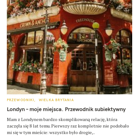
K
PRZEWODNIKI
WIELKA BRYTANIA
A
T
Londyn – moje miejsca. Przewodnik subiektywny
E
G
O
Mam z Londynem bardzo skomplikowaną relację, która
R
zaczęła się 8 lat temu. Pierwszy raz kompletnie nie podobało
I
E
mi się w tym mieście: wszystko było drogie,..