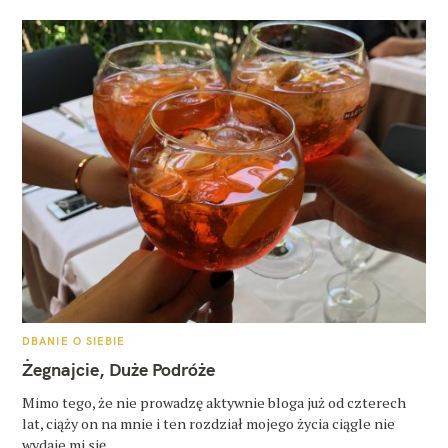
K
DBANIE O SIEBIE
A
T
Żegnajcie, Duże Podróże
E
G
O
Mimo tego, że nie prowadzę aktywnie bloga już od czterech
R
lat, ciąży on na mnie i ten rozdział mojego życia ciągle nie
I
E
wydaje mi się..