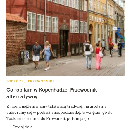
K
PODRÓŻE
PRZEWODNIKI
A
T
Co robiłam w Kopenhadze. Przewodnik
E
G
alternatywny
O
R
Z moim mężem mamy taką małą tradycję: na urodziny
I
E
zabieramy się w podróż-niespodziankę. Ja wzięłam go do
Toskanii, on mnie do Prowansji, potem ja go..
Czytaj dalej