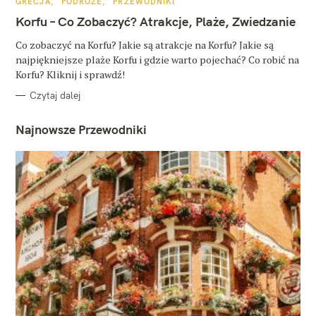
K
GRECJA
PODRÓŻE
PRZEWODNIKI
A
T
Korfu – Co Zobaczyć? Atrakcje, Plaże, Zwiedzanie
E
G
O
Co zobaczyć na Korfu? Jakie są atrakcje na Korfu? Jakie są
R
najpiękniejsze plaże Korfu i gdzie warto pojechać? Co robić na
I
E
Korfu? Kliknij i sprawdź!
Czytaj dalej
Najnowsze Przewodniki