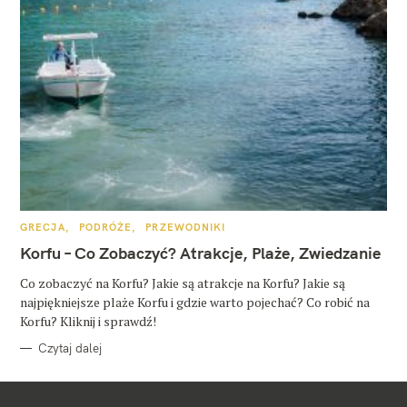
K
GRECJA
PODRÓŻE
PRZEWODNIKI
A
T
Korfu – Co Zobaczyć? Atrakcje, Plaże, Zwiedzanie
E
G
O
Co zobaczyć na Korfu? Jakie są atrakcje na Korfu? Jakie są
R
najpiękniejsze plaże Korfu i gdzie warto pojechać? Co robić na
I
E
Korfu? Kliknij i sprawdź!
Czytaj dalej