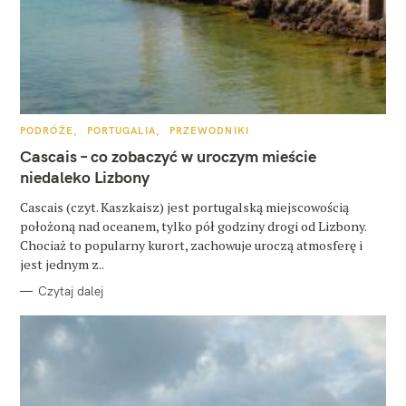
z
u
k
a
j
K
PODRÓŻE
PORTUGALIA
PRZEWODNIKI
A
T
Cascais – co zobaczyć w uroczym mieście
:
E
G
niedaleko Lizbony
O
R
Cascais (czyt. Kaszkaisz) jest portugalską miejscowością
I
E
położoną nad oceanem, tylko pół godziny drogi od Lizbony.
Chociaż to popularny kurort, zachowuje uroczą atmosferę i
jest jednym z..
Czytaj dalej