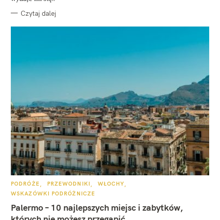
Czytaj dalej
K
PODRÓŻE
PRZEWODNIKI
WŁOCHY
A
WSKAZÓWKI PODRÓŻNICZE
T
E
Palermo – 10 najlepszych miejsc i zabytków,
G
O
których nie możesz przegapić
R