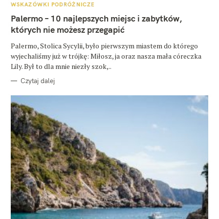
A
WSKAZÓWKI PODRÓŻNICZE
T
E
Palermo – 10 najlepszych miejsc i zabytków,
G
O
których nie możesz przegapić
R
I
E
Palermo, Stolica Sycylii, było pierwszym miastem do którego
wyjechaliśmy już w trójkę: Miłosz, ja oraz nasza mała córeczka
Lily. Był to dla mnie niezły szok,..
Czytaj dalej