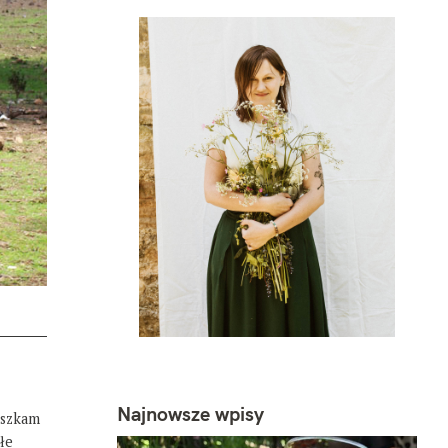
Najnowsze wpisy
eszkam
łe