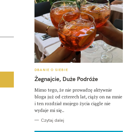
K
DBANIE O SIEBIE
A
T
Żegnajcie, Duże Podróże
E
G
O
Mimo tego, że nie prowadzę aktywnie
R
bloga już od czterech lat, ciąży on na mnie
I
E
i ten rozdział mojego życia ciągle nie
wydaje mi się..
Czytaj dalej