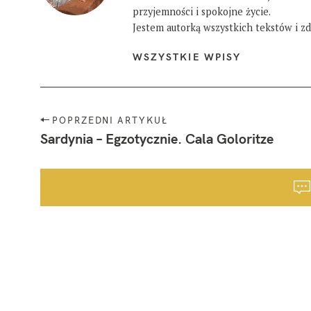
przyjemności i spokojne życie.
Jestem autorką wszystkich tekstów i zdj
WSZYSTKIE WPISY
N
POPRZEDNI ARTYKUŁ
a
Sardynia – Egzotycznie. Cala Goloritze
w
i
g
a
c
j
a
p