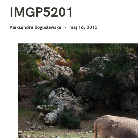
I
i
IMGP5201
Aleksandra Bogusławska
maj 16, 2013