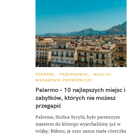
K
PODRÓŻE
PRZEWODNIKI
WŁOCHY
A
WSKAZÓWKI PODRÓŻNICZE
T
E
Palermo – 10 najlepszych miejsc i
G
O
zabytków, których nie możesz
R
I
przegapić
E
Palermo, Stolica Sycylii, było pierwszym
miastem do którego wyjechaliśmy już w
trójkę: Miłosz, ja oraz nasza mała córeczka