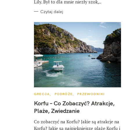
Lily. Był to dla mnie niezły szok,..
Czytaj dalej
K
GRECJA
PODRÓŻE
PRZEWODNIKI
A
T
Korfu – Co Zobaczyć? Atrakcje,
E
G
Plaże, Zwiedzanie
O
R
I
Co zobaczyć na Korfu? Jakie są atrakcje na
E
Korfu? Jakie są najpiękniejsze plaże Korfu i