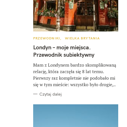
K
PRZEWODNIKI
WIELKA BRYTANIA
A
T
Londyn – moje miejsca.
E
G
Przewodnik subiektywny
O
R
I
Mam z Londynem bardzo skomplikowaną
E
relację, która zaczęła się 8 lat temu.
Pierwszy raz kompletnie nie podobało mi
się w tym mieście: wszystko było drogie,..
Czytaj dalej