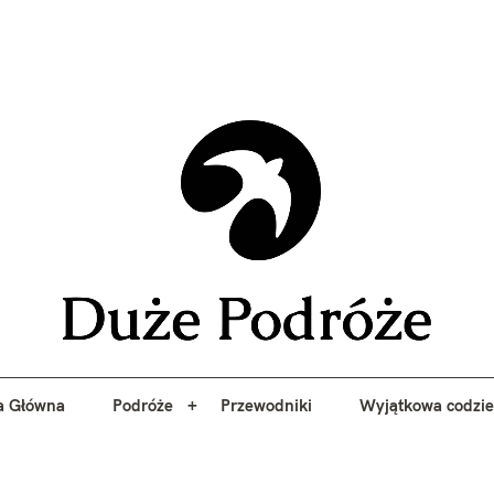
yj niezapomniane przygody z Duże Podróże. Przewodniki, porady, 
a Główna
Podróże
Przewodniki
Wyjątkowa codzi
Duże 
a Główna
Podróże
Przewodniki
Wyjątkowa codzi