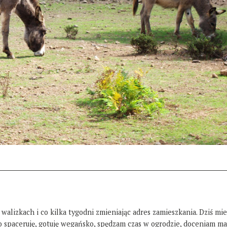
 walizkach i co kilka tygodni zmieniając adres zamieszkania. Dziś mi
żo spaceruję, gotuję wegańsko, spędzam czas w ogrodzie, doceniam ma