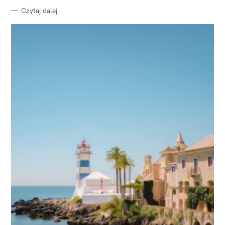
Czytaj dalej
W
y