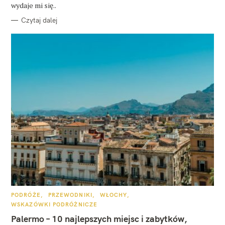
E
wydaje mi się..
Czytaj dalej
K
PODRÓŻE
PRZEWODNIKI
WŁOCHY
A
WSKAZÓWKI PODRÓŻNICZE
T
E
Palermo – 10 najlepszych miejsc i zabytków,
G
O