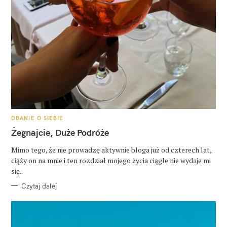
K
DBANIE O SIEBIE
A
T
Żegnajcie, Duże Podróże
E
G
O
Mimo tego, że nie prowadzę aktywnie bloga już od czterech lat,
R
ciąży on na mnie i ten rozdział mojego życia ciągle nie wydaje mi
I
E
się..
Czytaj dalej