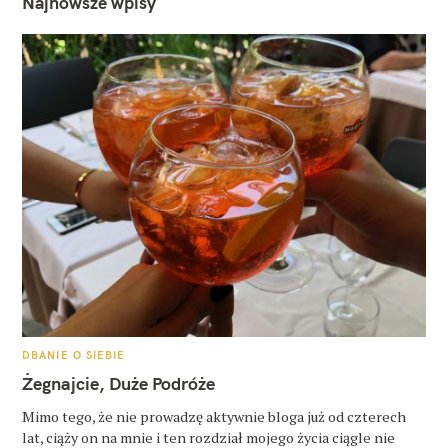
Najnowsze wpisy
K
DBANIE O SIEBIE
A
T
Żegnajcie, Duże Podróże
E
G
O
Mimo tego, że nie prowadzę aktywnie bloga już od czterech
R
lat, ciąży on na mnie i ten rozdział mojego życia ciągle nie
I