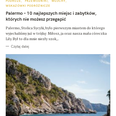
K
PODRÓŻE
PRZEWODNIKI
WŁOCHY
A
WSKAZÓWKI PODRÓŻNICZE
T
E
Palermo – 10 najlepszych miejsc i zabytków,
G
O
których nie możesz przegapić
R
I
E
Palermo, Stolica Sycylii, było pierwszym miastem do którego
wyjechaliśmy już w trójkę: Miłosz, ja oraz nasza mała córeczka
Lily. Był to dla mnie niezły szok,..
Czytaj dalej