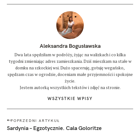
Aleksandra Bogusławska
Dwa lata spędziłam w podróży, żyjąc na walizkach i co kilka
tygodni zmieniając adres zamieszkania. Dziś mieszkam na stałe w
domku na szkockiej wsi. Dużo spaceruję, gotuję wegańsko,
spędzam czas w ogrodzie, doceniam małe przyjemności i spokojne
życie.
Jestem autorką wszystkich tekstów i zdjęć na stronie.
WSZYSTKIE WPISY
N
POPRZEDNI ARTYKUŁ
a
Sardynia – Egzotycznie. Cala Goloritze
w