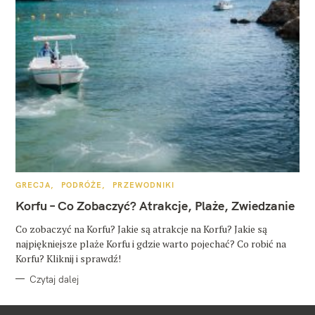
K
GRECJA
PODRÓŻE
PRZEWODNIKI
A
T
Korfu – Co Zobaczyć? Atrakcje, Plaże, Zwiedzanie
E
G
O
Co zobaczyć na Korfu? Jakie są atrakcje na Korfu? Jakie są
R
najpiękniejsze plaże Korfu i gdzie warto pojechać? Co robić na
I
E
Korfu? Kliknij i sprawdź!
Czytaj dalej