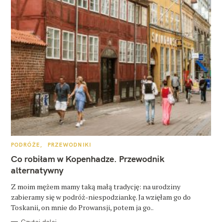
K
PODRÓŻE
PRZEWODNIKI
A
T
Co robiłam w Kopenhadze. Przewodnik
E
G
alternatywny
O
R
Z moim mężem mamy taką małą tradycję: na urodziny
I
E
zabieramy się w podróż-niespodziankę. Ja wzięłam go do
Toskanii, on mnie do Prowansji, potem ja go..
Czytaj dalej