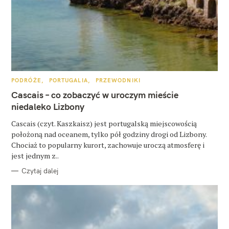
s
z
u
k
a
j
K
PODRÓŻE
PORTUGALIA
PRZEWODNIKI
A
:
T
Cascais – co zobaczyć w uroczym mieście
E
G
niedaleko Lizbony
O
R
Cascais (czyt. Kaszkaisz) jest portugalską miejscowością
I
E
położoną nad oceanem, tylko pół godziny drogi od Lizbony.
Chociaż to popularny kurort, zachowuje uroczą atmosferę i
jest jednym z..
Czytaj dalej