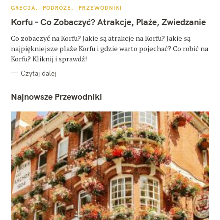
K
GRECJA
PODRÓŻE
PRZEWODNIKI
A
T
Korfu – Co Zobaczyć? Atrakcje, Plaże, Zwiedzanie
E
G
O
Co zobaczyć na Korfu? Jakie są atrakcje na Korfu? Jakie są
R
najpiękniejsze plaże Korfu i gdzie warto pojechać? Co robić na
I
E
Korfu? Kliknij i sprawdź!
Czytaj dalej
Najnowsze Przewodniki