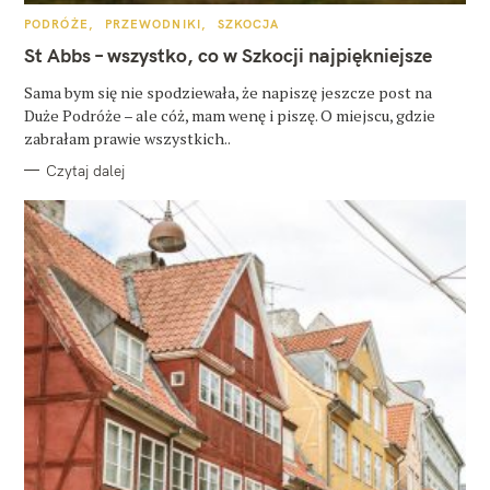
K
PODRÓŻE
PRZEWODNIKI
SZKOCJA
A
T
St Abbs – wszystko, co w Szkocji najpiękniejsze
E
G
O
Sama bym się nie spodziewała, że napiszę jeszcze post na
R
Duże Podróże – ale cóż, mam wenę i piszę. O miejscu, gdzie
I
E
zabrałam prawie wszystkich..
Czytaj dalej