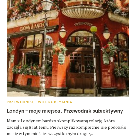
K
PRZEWODNIKI
WIELKA BRYTANIA
A
T
Londyn – moje miejsca. Przewodnik subiektywny
E
G
O
Mam z Londynem bardzo skomplikowaną relację, która
R
zaczęła się 8 lat temu. Pierwszy raz kompletnie nie podobało
I
E
mi się w tym mieście: wszystko było drogie,..