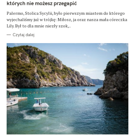
których nie możesz przegapić
R
I
E
Palermo, Stolica Sycylii, było pierwszym miastem do którego
wyjechaliśmy już w trójkę: Miłosz, ja oraz nasza mała córeczka
Lily. Był to dla mnie niezły szok,..
Czytaj dalej