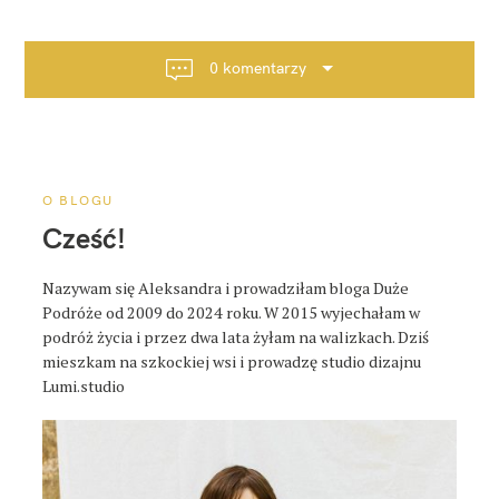
i
g
a
0 komentarzy
c
j
a
p
o
O BLOGU
s
Cześć!
t
a
Nazywam się Aleksandra i prowadziłam bloga Duże
Podróże od 2009 do 2024 roku. W 2015 wyjechałam w
podróż życia i przez dwa lata żyłam na walizkach. Dziś
mieszkam na szkockiej wsi i prowadzę studio dizajnu
Lumi.studio