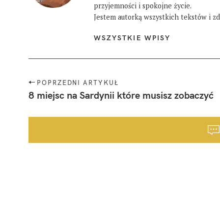
przyjemności i spokojne życie.
Jestem autorką wszystkich tekstów i zdj
WSZYSTKIE WPISY
N
POPRZEDNI ARTYKUŁ
a
8 miejsc na Sardynii które musisz zobaczyć
w
i
g
a
c
j
a
p
o