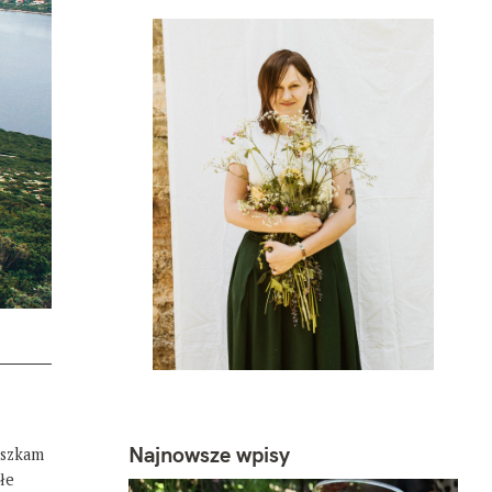
Najnowsze wpisy
eszkam
łe