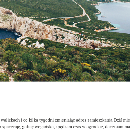
 walizkach i co kilka tygodni zmieniając adres zamieszkania. Dziś mi
żo spaceruję, gotuję wegańsko, spędzam czas w ogrodzie, doceniam ma