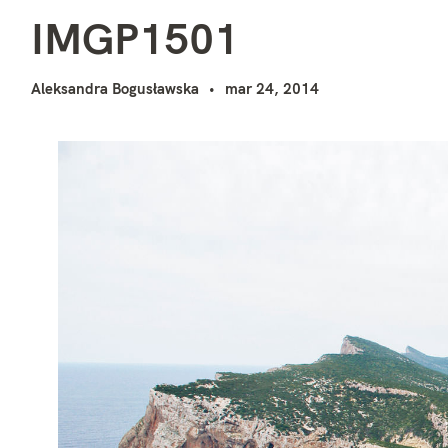
I
i
IMGP1501
Aleksandra Bogusławska
mar 24, 2014