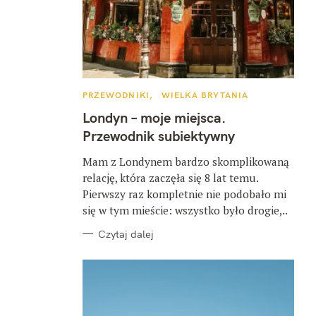
K
PRZEWODNIKI
WIELKA BRYTANIA
A
T
Londyn – moje miejsca.
E
G
Przewodnik subiektywny
O
R
I
Mam z Londynem bardzo skomplikowaną
E
relację, która zaczęła się 8 lat temu.
Pierwszy raz kompletnie nie podobało mi
się w tym mieście: wszystko było drogie,..
Czytaj dalej