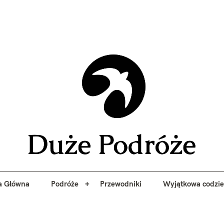
yj niezapomniane przygody z Duże Podróże. Przewodniki, porady, 
a Główna
Podróże
Przewodniki
Wyjątkowa codzi
Duże 
a Główna
Podróże
Przewodniki
Wyjątkowa codzi