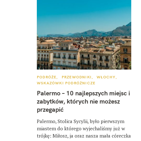
K
PODRÓŻE
PRZEWODNIKI
WŁOCHY
A
WSKAZÓWKI PODRÓŻNICZE
T
E
Palermo – 10 najlepszych miejsc i
G
O
zabytków, których nie możesz
R
I
przegapić
E
Palermo, Stolica Sycylii, było pierwszym
miastem do którego wyjechaliśmy już w
trójkę: Miłosz, ja oraz nasza mała córeczka