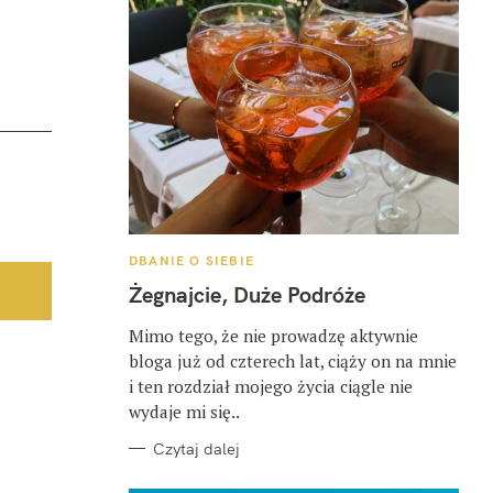
K
DBANIE O SIEBIE
A
T
Żegnajcie, Duże Podróże
E
G
O
Mimo tego, że nie prowadzę aktywnie
R
bloga już od czterech lat, ciąży on na mnie
I
E
i ten rozdział mojego życia ciągle nie
wydaje mi się..
Czytaj dalej