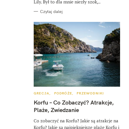
Lily. Był to dla mnie niezły szok,..
Czytaj dalej
K
GRECJA
PODRÓŻE
PRZEWODNIKI
A
T
Korfu – Co Zobaczyć? Atrakcje,
E
G
Plaże, Zwiedzanie
O
R
I
Co zobaczyć na Korfu? Jakie są atrakcje na
E
Korfu? Jakie są najpiękniejsze plaże Korfu i