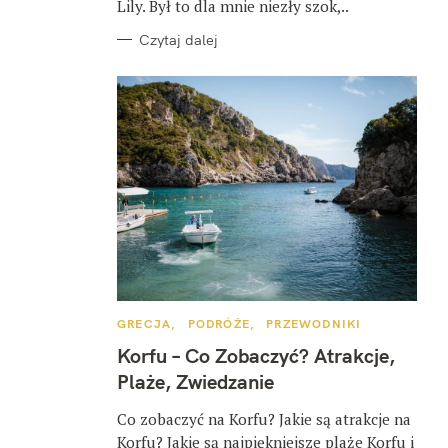
Lily. Był to dla mnie niezły szok,..
Czytaj dalej
K
GRECJA
PODRÓŻE
PRZEWODNIKI
A
T
Korfu – Co Zobaczyć? Atrakcje,
E
G
Plaże, Zwiedzanie
O
R
I
Co zobaczyć na Korfu? Jakie są atrakcje na
E
Korfu? Jakie są najpiękniejsze plaże Korfu i