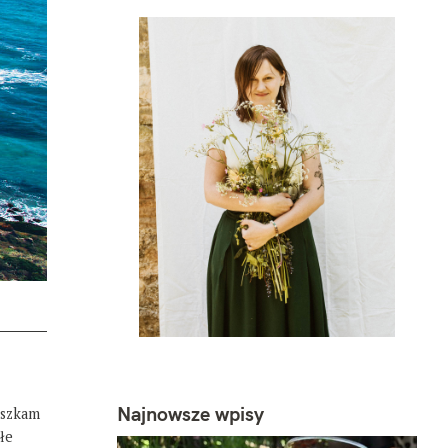
Najnowsze wpisy
eszkam
łe