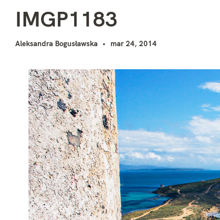
I
i
IMGP1183
Aleksandra Bogusławska
mar 24, 2014