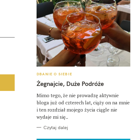
K
DBANIE O SIEBIE
A
T
Żegnajcie, Duże Podróże
E
G
O
Mimo tego, że nie prowadzę aktywnie
R
bloga już od czterech lat, ciąży on na mnie
I
E
i ten rozdział mojego życia ciągle nie
wydaje mi się..
Czytaj dalej