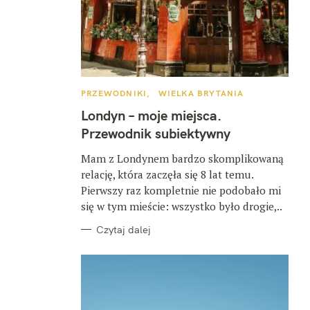
K
PRZEWODNIKI
WIELKA BRYTANIA
A
T
Londyn – moje miejsca.
E
G
Przewodnik subiektywny
O
R
I
Mam z Londynem bardzo skomplikowaną
E
relację, która zaczęła się 8 lat temu.
Pierwszy raz kompletnie nie podobało mi
się w tym mieście: wszystko było drogie,..
Czytaj dalej