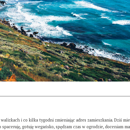
 walizkach i co kilka tygodni zmieniając adres zamieszkania. Dziś mi
żo spaceruję, gotuję wegańsko, spędzam czas w ogrodzie, doceniam ma