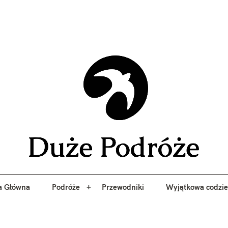
yj niezapomniane przygody z Duże Podróże. Przewodniki, porady, 
a Główna
Podróże
Przewodniki
Wyjątkowa codzi
Duże 
a Główna
Podróże
Przewodniki
Wyjątkowa codzi