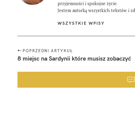
przyjemności i spokojne życie.
Jestem autorką wszystkich tekstów i zdj
WSZYSTKIE WPISY
N
POPRZEDNI ARTYKUŁ
a
8 miejsc na Sardynii które musisz zobaczyć
w
i
g
a
c
j
a
p
o