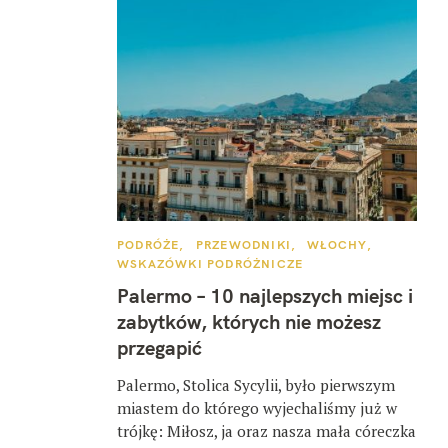
K
PODRÓŻE
PRZEWODNIKI
WŁOCHY
A
WSKAZÓWKI PODRÓŻNICZE
T
E
Palermo – 10 najlepszych miejsc i
G
O
zabytków, których nie możesz
R
I
przegapić
E
Palermo, Stolica Sycylii, było pierwszym
miastem do którego wyjechaliśmy już w
trójkę: Miłosz, ja oraz nasza mała córeczka