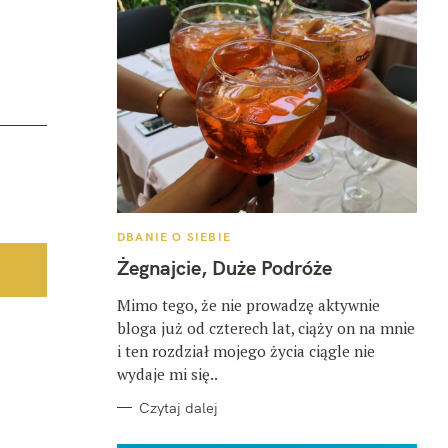
K
DBANIE O SIEBIE
A
T
Żegnajcie, Duże Podróże
E
G
O
Mimo tego, że nie prowadzę aktywnie
R
bloga już od czterech lat, ciąży on na mnie
I
E
i ten rozdział mojego życia ciągle nie
wydaje mi się..
Czytaj dalej