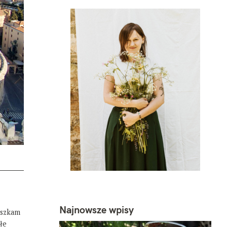
Najnowsze wpisy
eszkam
łe