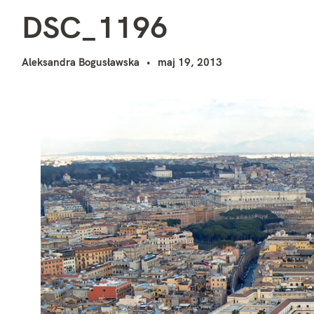
D
i
DSC_1196
Aleksandra Bogusławska
maj 19, 2013