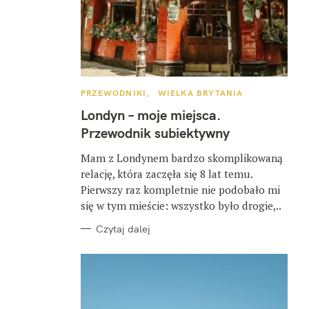
K
PRZEWODNIKI
WIELKA BRYTANIA
A
T
Londyn – moje miejsca.
E
G
Przewodnik subiektywny
O
R
I
Mam z Londynem bardzo skomplikowaną
E
relację, która zaczęła się 8 lat temu.
Pierwszy raz kompletnie nie podobało mi
się w tym mieście: wszystko było drogie,..
Czytaj dalej