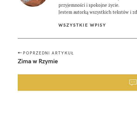
przyjemności i spokojne życie.
Jestem autorką wszystkich tekstów i zdj
WSZYSTKIE WPISY
N
POPRZEDNI ARTYKUŁ
a
Zima w Rzymie
w
i
g
a
c
j
a
p