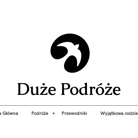
yj niezapomniane przygody z Duże Podróże. Przewodniki, porady, 
a Główna
Podróże
Przewodniki
Wyjątkowa codzi
Duże 
a Główna
Podróże
Przewodniki
Wyjątkowa codzi