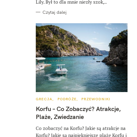
Lily. Był to dla mnie niezły szok,..
Czytaj dalej
K
GRECJA
PODRÓŻE
PRZEWODNIKI
A
T
Korfu – Co Zobaczyć? Atrakcje,
E
G
Plaże, Zwiedzanie
O
R
I
Co zobaczyć na Korfu? Jakie są atrakcje na
E
Korfu? Jakie są najpiękniejsze plaże Korfu i