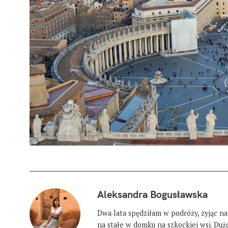
Aleksandra Bogusławska
Dwa lata spędziłam w podróży, żyjąc na
na stałe w domku na szkockiej wsi. Du