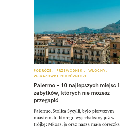
K
PODRÓŻE
PRZEWODNIKI
WŁOCHY
A
WSKAZÓWKI PODRÓŻNICZE
T
E
Palermo – 10 najlepszych miejsc i
G
O
zabytków, których nie możesz
R
I
przegapić
E
Palermo, Stolica Sycylii, było pierwszym
miastem do którego wyjechaliśmy już w
trójkę: Miłosz, ja oraz nasza mała córeczka