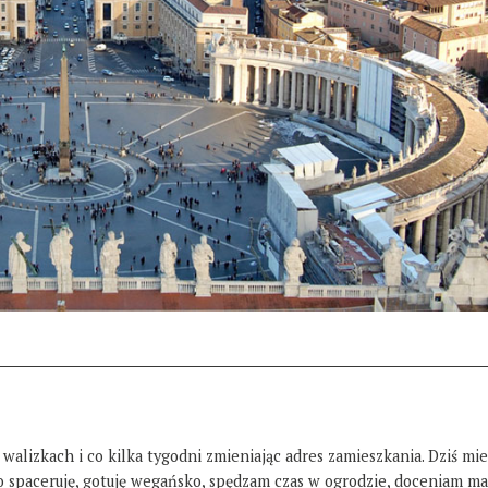
 walizkach i co kilka tygodni zmieniając adres zamieszkania. Dziś mi
żo spaceruję, gotuję wegańsko, spędzam czas w ogrodzie, doceniam ma