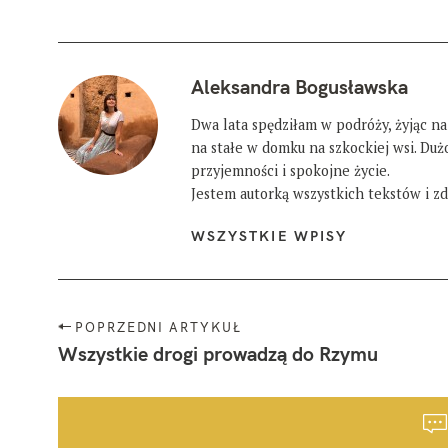
Aleksandra Bogusławska
Dwa lata spędziłam w podróży, żyjąc na
na stałe w domku na szkockiej wsi. Du
przyjemności i spokojne życie.
Jestem autorką wszystkich tekstów i zdj
WSZYSTKIE WPISY
N
POPRZEDNI ARTYKUŁ
a
Wszystkie drogi prowadzą do Rzymu
w
W
i
y
g