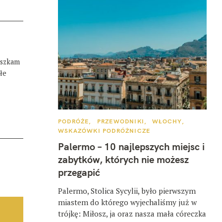
eszkam
łe
K
PODRÓŻE
PRZEWODNIKI
WŁOCHY
A
WSKAZÓWKI PODRÓŻNICZE
T
E
Palermo – 10 najlepszych miejsc i
G
O
zabytków, których nie możesz
R
I
przegapić
E
Palermo, Stolica Sycylii, było pierwszym
miastem do którego wyjechaliśmy już w
trójkę: Miłosz, ja oraz nasza mała córeczka