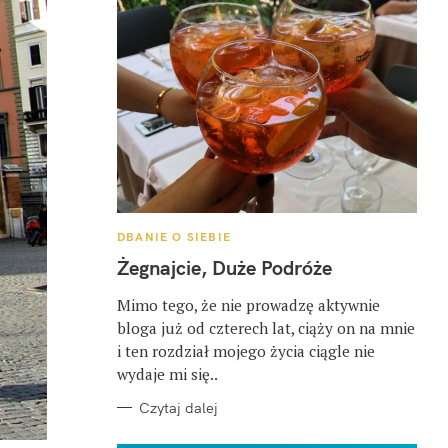
K
DBANIE O SIEBIE
A
T
Żegnajcie, Duże Podróże
E
G
O
Mimo tego, że nie prowadzę aktywnie
R
bloga już od czterech lat, ciąży on na mnie
I
E
i ten rozdział mojego życia ciągle nie
wydaje mi się..
Czytaj dalej