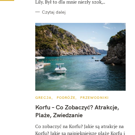
Lily. Był to dla mnie niezły szok,..
Czytaj dalej
K
GRECJA
PODRÓŻE
PRZEWODNIKI
A
T
Korfu – Co Zobaczyć? Atrakcje,
E
G
Plaże, Zwiedzanie
O
R
I
Co zobaczyć na Korfu? Jakie są atrakcje na
E
Korfu? Jakie są najpiękniejsze plaże Korfu i