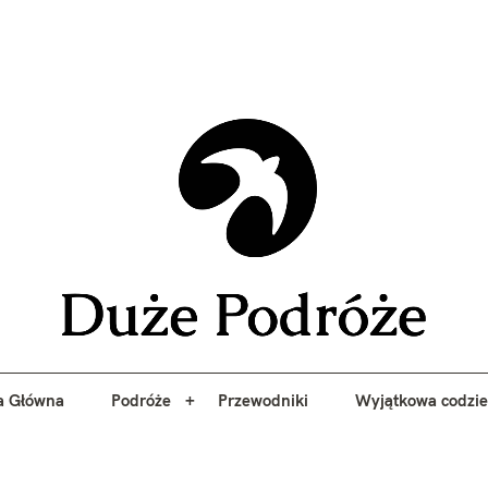
yj niezapomniane przygody z Duże Podróże. Przewodniki, porady, 
a Główna
Podróże
Przewodniki
Wyjątkowa codzi
Duże 
a Główna
Podróże
Przewodniki
Wyjątkowa codzi