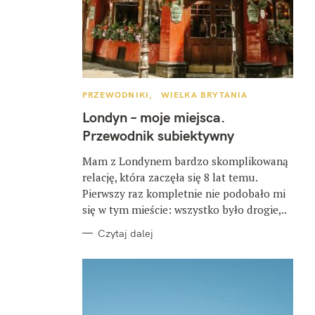
K
PRZEWODNIKI
WIELKA BRYTANIA
A
T
Londyn – moje miejsca.
E
G
Przewodnik subiektywny
O
R
I
Mam z Londynem bardzo skomplikowaną
E
relację, która zaczęła się 8 lat temu.
Pierwszy raz kompletnie nie podobało mi
się w tym mieście: wszystko było drogie,..
Czytaj dalej