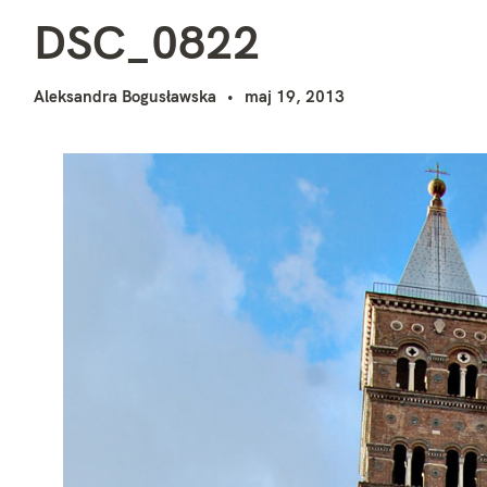
D
i
DSC_0822
Aleksandra Bogusławska
maj 19, 2013