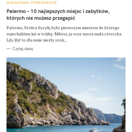
A
WSKAZÓWKI PODRÓŻNICZE
T
E
Palermo – 10 najlepszych miejsc i zabytków,
G
O
których nie możesz przegapić
R
I
E
Palermo, Stolica Sycylii, było pierwszym miastem do którego
wyjechaliśmy już w trójkę: Miłosz, ja oraz nasza mała córeczka
Lily. Był to dla mnie niezły szok,..
Czytaj dalej