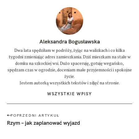
Aleksandra Bogusławska
Dwa lata spędziłam w podróży, żyjąc na walizkach i co kilka
tygodni zmieniając adres zamieszkania. Dziś mieszkam na stałe w
domku na szkockiej wsi. Dużo spaceruję, gotuję wegańsko,
spędzam czas w ogrodzie, doceniam małe przyjemności i spokojne
życie.
Jestem autorką wszystkich tekstów i zdjęć na stronie.
WSZYSTKIE WPISY
N
POPRZEDNI ARTYKUŁ
a
Rzym – jak zaplanować wyjazd
w
i