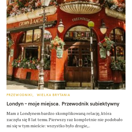
K
PRZEWODNIKI
WIELKA BRYTANIA
A
T
Londyn – moje miejsca. Przewodnik subiektywny
E
G
O
Mam z Londynem bardzo skomplikowaną relację, która
R
zaczęła się 8 lat temu. Pierwszy raz kompletnie nie podobało
I
E
mi się w tym mieście: wszystko było drogie,..