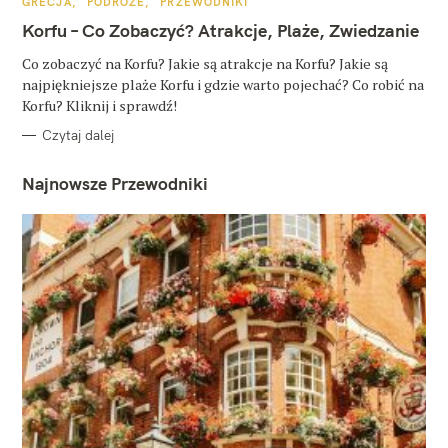
K
GRECJA
PODRÓŻE
PRZEWODNIKI
A
T
Korfu – Co Zobaczyć? Atrakcje, Plaże, Zwiedzanie
E
G
O
Co zobaczyć na Korfu? Jakie są atrakcje na Korfu? Jakie są
R
najpiękniejsze plaże Korfu i gdzie warto pojechać? Co robić na
I
E
Korfu? Kliknij i sprawdź!
Czytaj dalej
Najnowsze Przewodniki