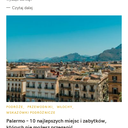
Czytaj dalej
K
PODRÓŻE
PRZEWODNIKI
WŁOCHY
A
WSKAZÓWKI PODRÓŻNICZE
T
E
Palermo – 10 najlepszych miejsc i zabytków,
G
O
których nie możesz przegapić
R