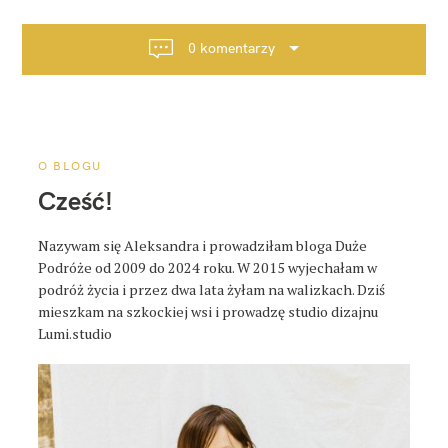
g
a
0 komentarzy
c
j
a
p
o
O BLOGU
s
Cześć!
t
a
Nazywam się Aleksandra i prowadziłam bloga Duże
Podróże od 2009 do 2024 roku. W 2015 wyjechałam w
podróż życia i przez dwa lata żyłam na walizkach. Dziś
mieszkam na szkockiej wsi i prowadzę studio dizajnu
Lumi.studio