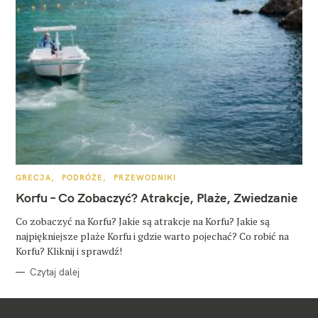
K
GRECJA
PODRÓŻE
PRZEWODNIKI
A
T
Korfu – Co Zobaczyć? Atrakcje, Plaże, Zwiedzanie
E
G
O
Co zobaczyć na Korfu? Jakie są atrakcje na Korfu? Jakie są
R
najpiękniejsze plaże Korfu i gdzie warto pojechać? Co robić na
I
E
Korfu? Kliknij i sprawdź!
Czytaj dalej