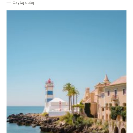
Czytaj dalej
W
y
s