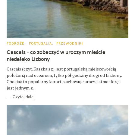
z
u
k
a
j
K
PODRÓŻE
PORTUGALIA
PRZEWODNIKI
A
T
Cascais – co zobaczyć w uroczym mieście
:
E
G
niedaleko Lizbony
O
R
Cascais (czyt. Kaszkaisz) jest portugalską miejscowością
I
E
położoną nad oceanem, tylko pół godziny drogi od Lizbony.
Chociaż to popularny kurort, zachowuje uroczą atmosferę i
jest jednym z..
Czytaj dalej