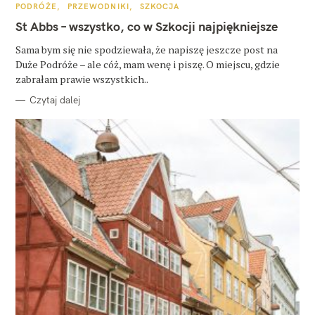
K
PODRÓŻE
PRZEWODNIKI
SZKOCJA
A
T
St Abbs – wszystko, co w Szkocji najpiękniejsze
E
G
O
Sama bym się nie spodziewała, że napiszę jeszcze post na
R
Duże Podróże – ale cóż, mam wenę i piszę. O miejscu, gdzie
I
E
zabrałam prawie wszystkich..
Czytaj dalej