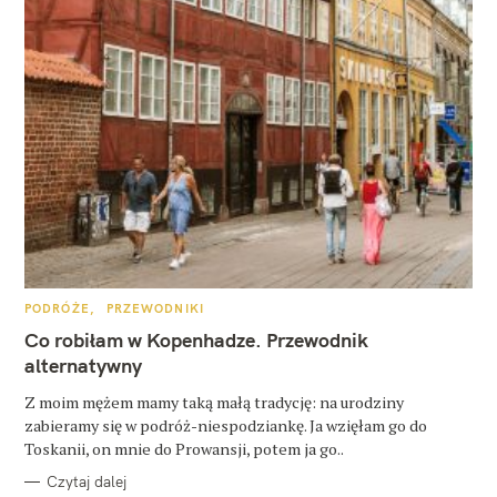
K
PODRÓŻE
PRZEWODNIKI
A
T
Co robiłam w Kopenhadze. Przewodnik
E
G
alternatywny
O
R
Z moim mężem mamy taką małą tradycję: na urodziny
I
E
zabieramy się w podróż-niespodziankę. Ja wzięłam go do
Toskanii, on mnie do Prowansji, potem ja go..
Czytaj dalej