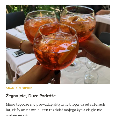
K
DBANIE O SIEBIE
A
T
Żegnajcie, Duże Podróże
E
G
O
Mimo tego, że nie prowadzę aktywnie bloga już od czterech
R
lat, ciąży on na mnie i ten rozdział mojego życia ciągle nie
I
E
wydaje mi się..