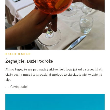
K
DBANIE O SIEBIE
A
T
Żegnajcie, Duże Podróże
E
G
O
Mimo tego, że nie prowadzę aktywnie bloga już od czterech lat,
R
ciąży on na mnie i ten rozdział mojego życia ciągle nie wydaje mi
I
E
się..
Czytaj dalej