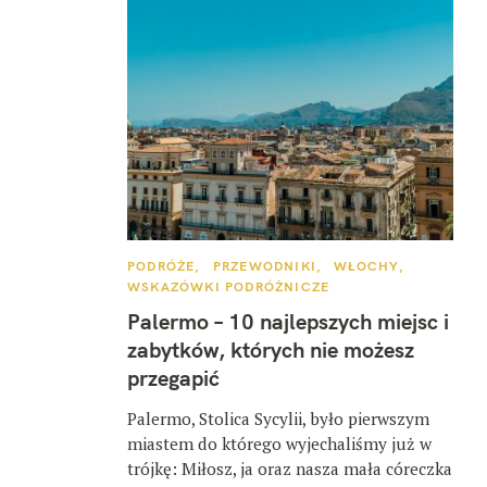
K
PODRÓŻE
PRZEWODNIKI
WŁOCHY
A
WSKAZÓWKI PODRÓŻNICZE
T
E
Palermo – 10 najlepszych miejsc i
G
O
zabytków, których nie możesz
R
I
przegapić
E
Palermo, Stolica Sycylii, było pierwszym
miastem do którego wyjechaliśmy już w
trójkę: Miłosz, ja oraz nasza mała córeczka