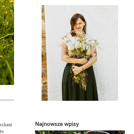
Najnowsze wpisy
eszkam
łe