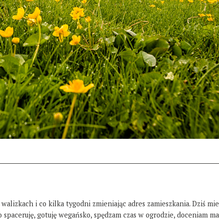
 walizkach i co kilka tygodni zmieniając adres zamieszkania. Dziś mi
żo spaceruję, gotuję wegańsko, spędzam czas w ogrodzie, doceniam ma