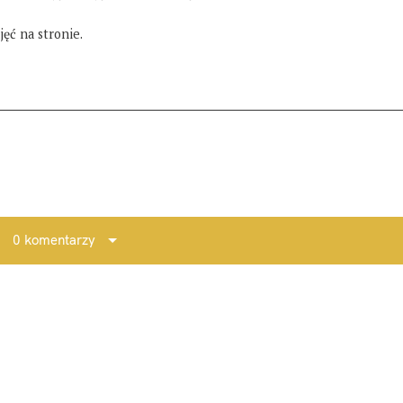
ęć na stronie.
u
0 komentarzy