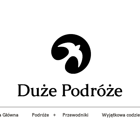
yj niezapomniane przygody z Duże Podróże. Przewodniki, porady, 
a Główna
Podróże
Przewodniki
Wyjątkowa codzi
Duże 
a Główna
Podróże
Przewodniki
Wyjątkowa codzi