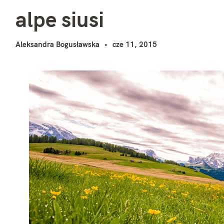
a
i
alpe siusi
Aleksandra Bogusławska
cze 11, 2015