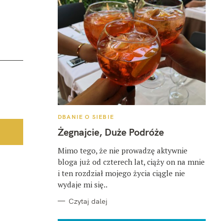
K
DBANIE O SIEBIE
A
T
Żegnajcie, Duże Podróże
E
G
O
Mimo tego, że nie prowadzę aktywnie
R
bloga już od czterech lat, ciąży on na mnie
I
E
i ten rozdział mojego życia ciągle nie
wydaje mi się..
Czytaj dalej