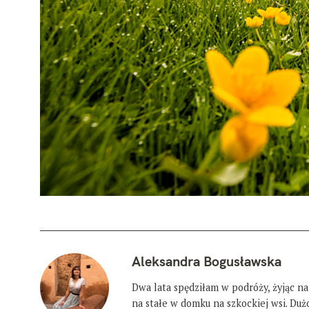
Aleksandra Bogusławska
Dwa lata spędziłam w podróży, żyjąc na
na stałe w domku na szkockiej wsi. Du