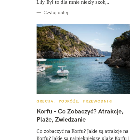
Lily. Był to dla mnie niezły szok,..
Czytaj dalej
K
GRECJA
PODRÓŻE
PRZEWODNIKI
A
T
Korfu – Co Zobaczyć? Atrakcje,
E
G
Plaże, Zwiedzanie
O
R
I
Co zobaczyć na Korfu? Jakie są atrakcje na
E
Korfu? Jakie są najpiękniejsze plaże Korfu i