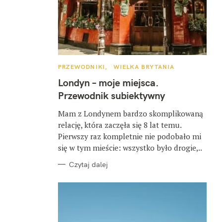
K
PRZEWODNIKI
WIELKA BRYTANIA
A
T
Londyn – moje miejsca.
E
G
Przewodnik subiektywny
O
R
I
Mam z Londynem bardzo skomplikowaną
E
relację, która zaczęła się 8 lat temu.
Pierwszy raz kompletnie nie podobało mi
się w tym mieście: wszystko było drogie,..
Czytaj dalej