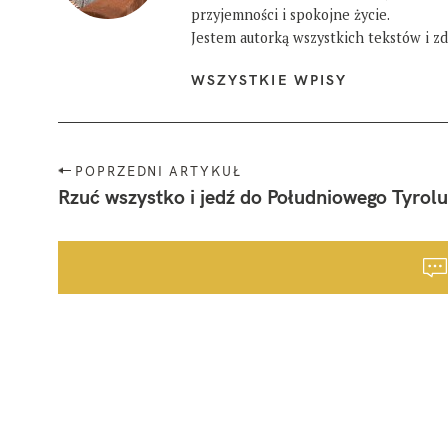
przyjemności i spokojne życie.
Jestem autorką wszystkich tekstów i zdj
WSZYSTKIE WPISY
N
POPRZEDNI ARTYKUŁ
a
Rzuć wszystko i jedź do Południowego Tyrol
w
i
g
a
c
j
a
p