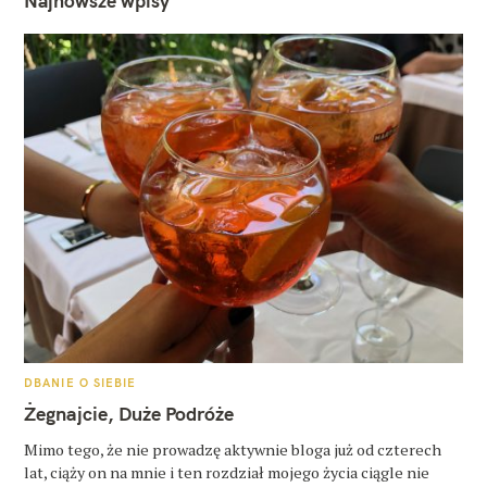
Najnowsze wpisy
K
DBANIE O SIEBIE
A
T
Żegnajcie, Duże Podróże
E
G
O
Mimo tego, że nie prowadzę aktywnie bloga już od czterech
R
lat, ciąży on na mnie i ten rozdział mojego życia ciągle nie
I
E