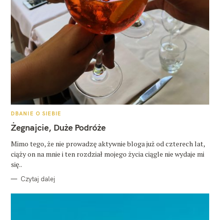
K
DBANIE O SIEBIE
A
T
Żegnajcie, Duże Podróże
E
G
O
Mimo tego, że nie prowadzę aktywnie bloga już od czterech lat,
R
ciąży on na mnie i ten rozdział mojego życia ciągle nie wydaje mi
I
E
się..
Czytaj dalej