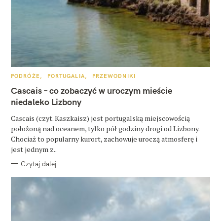
z
u
k
a
j
K
PODRÓŻE
PORTUGALIA
PRZEWODNIKI
A
:
T
Cascais – co zobaczyć w uroczym mieście
E
G
niedaleko Lizbony
O
R
Cascais (czyt. Kaszkaisz) jest portugalską miejscowością
I
E
położoną nad oceanem, tylko pół godziny drogi od Lizbony.
Chociaż to popularny kurort, zachowuje uroczą atmosferę i
jest jednym z..
Czytaj dalej