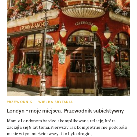
K
PRZEWODNIKI
WIELKA BRYTANIA
A
T
Londyn – moje miejsca. Przewodnik subiektywny
E
G
O
Mam z Londynem bardzo skomplikowaną relację, która
R
zaczęła się 8 lat temu. Pierwszy raz kompletnie nie podobało
I
E
mi się w tym mieście: wszystko było drogie,..