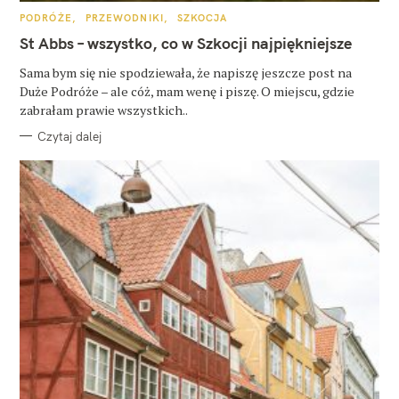
K
PODRÓŻE
PRZEWODNIKI
SZKOCJA
A
T
St Abbs – wszystko, co w Szkocji najpiękniejsze
E
G
O
Sama bym się nie spodziewała, że napiszę jeszcze post na
R
Duże Podróże – ale cóż, mam wenę i piszę. O miejscu, gdzie
I
E
zabrałam prawie wszystkich..
Czytaj dalej