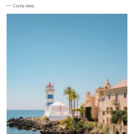
Czytaj dalej
W
y
s