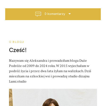
i
g
a
0 komentarzy
c
j
a
p
o
O BLOGU
s
Cześć!
t
a
Nazywam się Aleksandra i prowadziłam bloga Duże
Podróże od 2009 do 2024 roku. W 2015 wyjechałam w
podróż życia i przez dwa lata żyłam na walizkach. Dziś
mieszkam na szkockiej wsi i prowadzę studio dizajnu
Lumi.studio