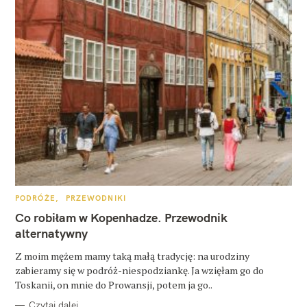
K
PODRÓŻE
PRZEWODNIKI
A
T
Co robiłam w Kopenhadze. Przewodnik
E
G
alternatywny
O
R
Z moim mężem mamy taką małą tradycję: na urodziny
I
E
zabieramy się w podróż-niespodziankę. Ja wzięłam go do
Toskanii, on mnie do Prowansji, potem ja go..
Czytaj dalej