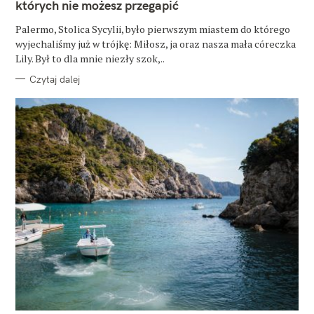
których nie możesz przegapić
R
I
E
Palermo, Stolica Sycylii, było pierwszym miastem do którego
wyjechaliśmy już w trójkę: Miłosz, ja oraz nasza mała córeczka
Lily. Był to dla mnie niezły szok,..
Czytaj dalej