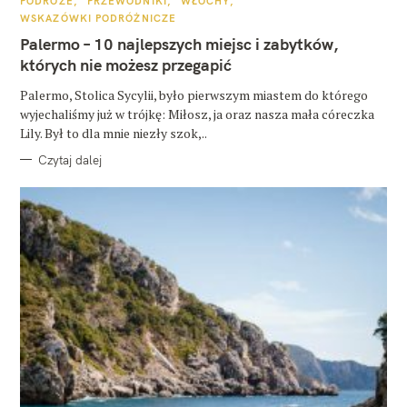
PODRÓŻE
PRZEWODNIKI
WŁOCHY
A
WSKAZÓWKI PODRÓŻNICZE
T
E
Palermo – 10 najlepszych miejsc i zabytków,
G
O
których nie możesz przegapić
R
I
E
Palermo, Stolica Sycylii, było pierwszym miastem do którego
wyjechaliśmy już w trójkę: Miłosz, ja oraz nasza mała córeczka
Lily. Był to dla mnie niezły szok,..
Czytaj dalej