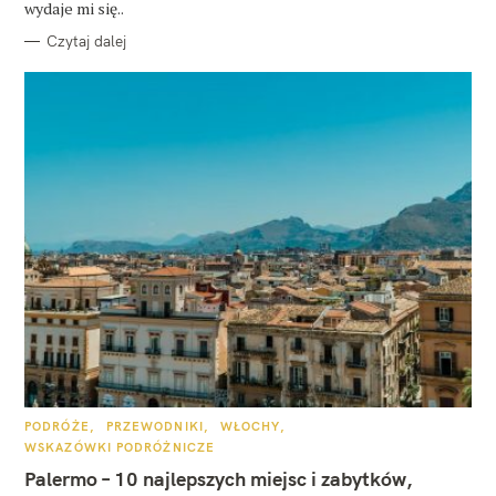
wydaje mi się..
Czytaj dalej
K
PODRÓŻE
PRZEWODNIKI
WŁOCHY
A
WSKAZÓWKI PODRÓŻNICZE
T
E
Palermo – 10 najlepszych miejsc i zabytków,
G
O