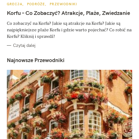
K
GRECJA
PODRÓŻE
PRZEWODNIKI
A
T
Korfu – Co Zobaczyć? Atrakcje, Plaże, Zwiedzanie
E
G
O
Co zobaczyć na Korfu? Jakie są atrakcje na Korfu? Jakie są
R
najpiękniejsze plaże Korfu i gdzie warto pojechać? Co robić na
I
E
Korfu? Kliknij i sprawdź!
Czytaj dalej
Najnowsze Przewodniki