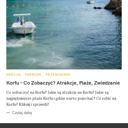
K
GRECJA
PODRÓŻE
PRZEWODNIKI
A
T
Korfu – Co Zobaczyć? Atrakcje, Plaże, Zwiedzanie
E
G
O
Co zobaczyć na Korfu? Jakie są atrakcje na Korfu? Jakie są
R
najpiękniejsze plaże Korfu i gdzie warto pojechać? Co robić na
I
E
Korfu? Kliknij i sprawdź!
Czytaj dalej