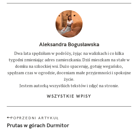
Aleksandra Bogusławska
Dwa lata spędziłam w podróży, żyjąc na walizkach i co kilka
tygodni zmieniając adres zamieszkania. Dziś mieszkam na stałe w
domku na szkockiej wsi. Dużo spaceruję, gotuję wegańsko,
spędzam czas w ogrodzie, doceniam małe przyjemności i spokojne
życie.
Jestem autorką wszystkich tekstów i zdjęć na stronie.
WSZYSTKIE WPISY
N
POPRZEDNI ARTYKUŁ
a
Prutas w górach Durmitor
w