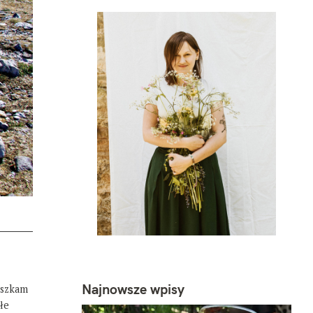
Najnowsze wpisy
eszkam
łe