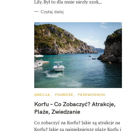
Lily. Był to dla mnie niezły szok,..
Czytaj dalej
K
GRECJA
PODRÓŻE
PRZEWODNIKI
A
T
Korfu – Co Zobaczyć? Atrakcje,
E
G
Plaże, Zwiedzanie
O
R
I
Co zobaczyć na Korfu? Jakie są atrakcje na
E
Korfu? Jakie są najpiękniejsze plaże Korfu i