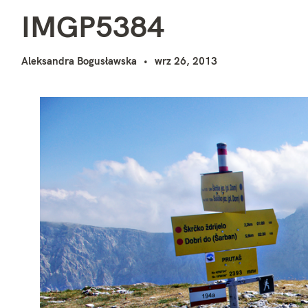
I
i
IMGP5384
Aleksandra Bogusławska
wrz 26, 2013