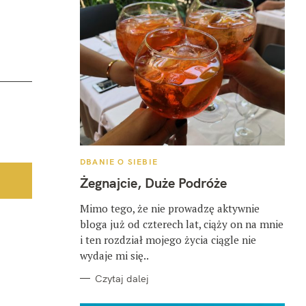
K
DBANIE O SIEBIE
A
T
Żegnajcie, Duże Podróże
E
G
O
Mimo tego, że nie prowadzę aktywnie
R
bloga już od czterech lat, ciąży on na mnie
I
E
i ten rozdział mojego życia ciągle nie
wydaje mi się..
Czytaj dalej