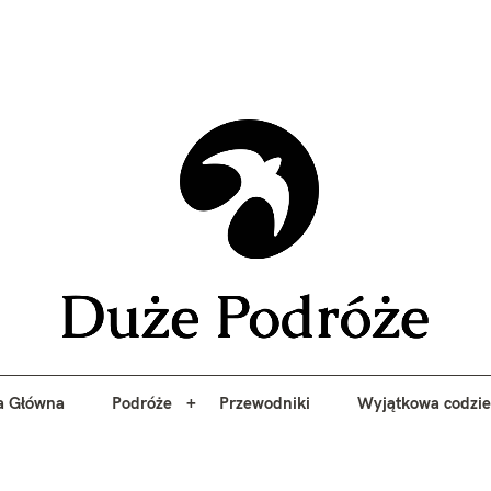
yj niezapomniane przygody z Duże Podróże. Przewodniki, porady, 
a Główna
Podróże
Przewodniki
Wyjątkowa codzi
Duże 
a Główna
Podróże
Przewodniki
Wyjątkowa codzi