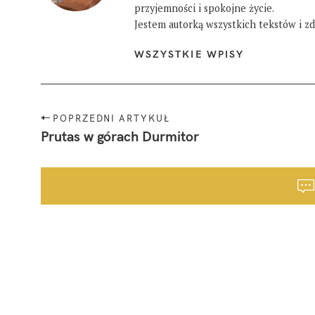
przyjemności i spokojne życie.
Jestem autorką wszystkich tekstów i zdj
WSZYSTKIE WPISY
N
POPRZEDNI ARTYKUŁ
a
Prutas w górach Durmitor
w
i
g
a
c
j
a
p
o