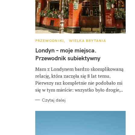
K
PRZEWODNIKI
WIELKA BRYTANIA
A
T
Londyn – moje miejsca.
E
G
Przewodnik subiektywny
O
R
I
Mam z Londynem bardzo skomplikowaną
E
relację, która zaczęła się 8 lat temu.
Pierwszy raz kompletnie nie podobało mi
się w tym mieście: wszystko było drogie,..
Czytaj dalej