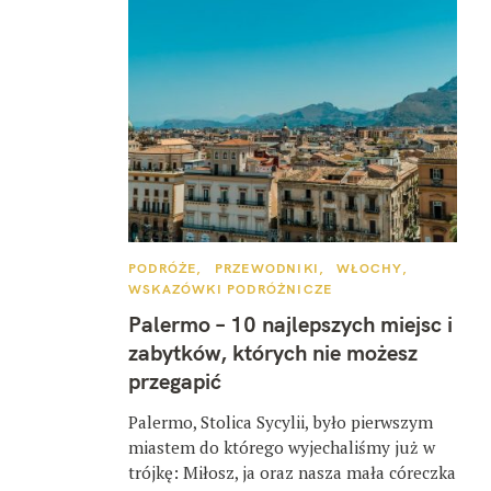
K
PODRÓŻE
PRZEWODNIKI
WŁOCHY
A
WSKAZÓWKI PODRÓŻNICZE
T
E
Palermo – 10 najlepszych miejsc i
G
O
zabytków, których nie możesz
R
I
przegapić
E
Palermo, Stolica Sycylii, było pierwszym
miastem do którego wyjechaliśmy już w
trójkę: Miłosz, ja oraz nasza mała córeczka