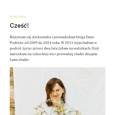
a
p
o
O BLOGU
s
Cześć!
t
a
Nazywam się Aleksandra i prowadziłam bloga Duże
Podróże od 2009 do 2024 roku. W 2015 wyjechałam w
podróż życia i przez dwa lata żyłam na walizkach. Dziś
mieszkam na szkockiej wsi i prowadzę studio dizajnu
Lumi.studio