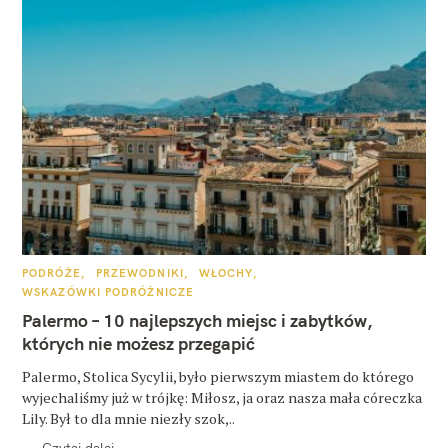
K
PODRÓŻE
PRZEWODNIKI
WŁOCHY
A
WSKAZÓWKI PODRÓŻNICZE
T
E
Palermo – 10 najlepszych miejsc i zabytków,
G
O
których nie możesz przegapić
R
I
E
Palermo, Stolica Sycylii, było pierwszym miastem do którego
wyjechaliśmy już w trójkę: Miłosz, ja oraz nasza mała córeczka
Lily. Był to dla mnie niezły szok,..
Czytaj dalej