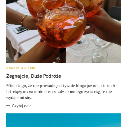
K
DBANIE O SIEBIE
A
T
Żegnajcie, Duże Podróże
E
G
O
Mimo tego, że nie prowadzę aktywnie bloga już od czterech
R
lat, ciąży on na mnie i ten rozdział mojego życia ciągle nie
I
E
wydaje mi się..
Czytaj dalej