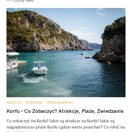
K
GRECJA
PODRÓŻE
PRZEWODNIKI
A
T
Korfu – Co Zobaczyć? Atrakcje, Plaże, Zwiedzanie
E
G
O
Co zobaczyć na Korfu? Jakie są atrakcje na Korfu? Jakie są
R
najpiękniejsze plaże Korfu i gdzie warto pojechać? Co robić na
I
E