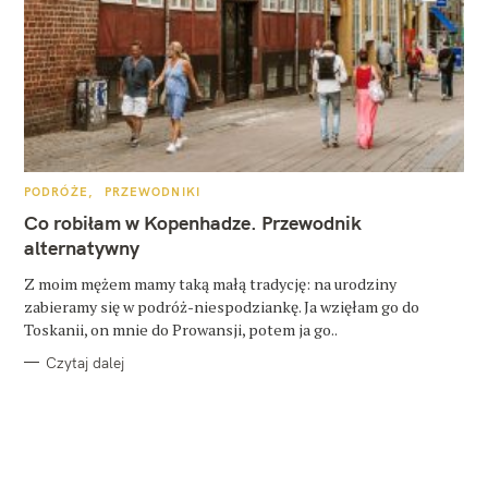
K
PODRÓŻE
PRZEWODNIKI
A
T
Co robiłam w Kopenhadze. Przewodnik
E
G
alternatywny
O
R
Z moim mężem mamy taką małą tradycję: na urodziny
I
E
zabieramy się w podróż-niespodziankę. Ja wzięłam go do
Toskanii, on mnie do Prowansji, potem ja go..
Czytaj dalej