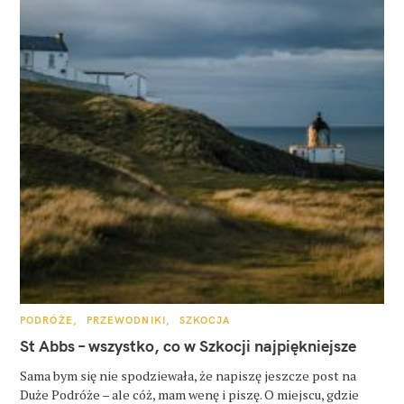
K
PODRÓŻE
PRZEWODNIKI
SZKOCJA
A
T
St Abbs – wszystko, co w Szkocji najpiękniejsze
E
G
O
Sama bym się nie spodziewała, że napiszę jeszcze post na
R
Duże Podróże – ale cóż, mam wenę i piszę. O miejscu, gdzie
I