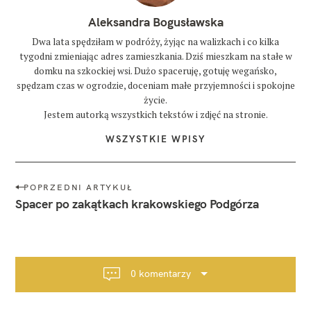
Aleksandra Bogusławska
Dwa lata spędziłam w podróży, żyjąc na walizkach i co kilka
tygodni zmieniając adres zamieszkania. Dziś mieszkam na stałe w
domku na szkockiej wsi. Dużo spaceruję, gotuję wegańsko,
spędzam czas w ogrodzie, doceniam małe przyjemności i spokojne
życie.
Jestem autorką wszystkich tekstów i zdjęć na stronie.
WSZYSTKIE WPISY
N
POPRZEDNI ARTYKUŁ
a
Spacer po zakątkach krakowskiego Podgórza
w
i
g
a
0 komentarzy
c
j