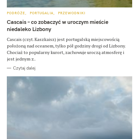
u
k
K
PODRÓŻE
PORTUGALIA
PRZEWODNIKI
A
a
T
Cascais – co zobaczyć w uroczym mieście
E
j
G
niedaleko Lizbony
O
R
:
Cascais (czyt. Kaszkaisz) jest portugalską miejscowością
I
E
położoną nad oceanem, tylko pół godziny drogi od Lizbony.
Chociaż to popularny kurort, zachowuje uroczą atmosferę i
jest jednym z..
Czytaj dalej