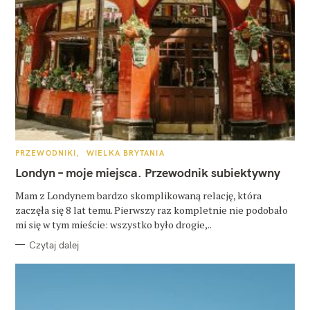
K
PRZEWODNIKI
WIELKA BRYTANIA
A
T
Londyn – moje miejsca. Przewodnik subiektywny
E
G
O
Mam z Londynem bardzo skomplikowaną relację, która
R
zaczęła się 8 lat temu. Pierwszy raz kompletnie nie podobało
I
E
mi się w tym mieście: wszystko było drogie,..
Czytaj dalej