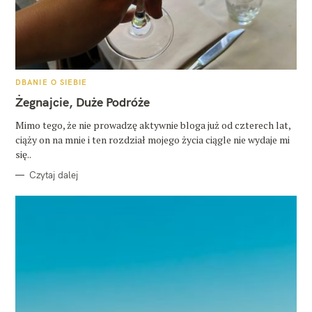
K
DBANIE O SIEBIE
A
T
Żegnajcie, Duże Podróże
E
G
O
Mimo tego, że nie prowadzę aktywnie bloga już od czterech lat,
R
ciąży on na mnie i ten rozdział mojego życia ciągle nie wydaje mi
I
E
się..
Czytaj dalej