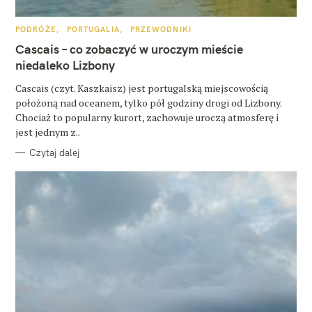
u
k
K
PODRÓŻE
PORTUGALIA
PRZEWODNIKI
A
a
T
Cascais – co zobaczyć w uroczym mieście
E
j
G
niedaleko Lizbony
O
R
:
Cascais (czyt. Kaszkaisz) jest portugalską miejscowością
I
E
położoną nad oceanem, tylko pół godziny drogi od Lizbony.
Chociaż to popularny kurort, zachowuje uroczą atmosferę i
jest jednym z..
Czytaj dalej