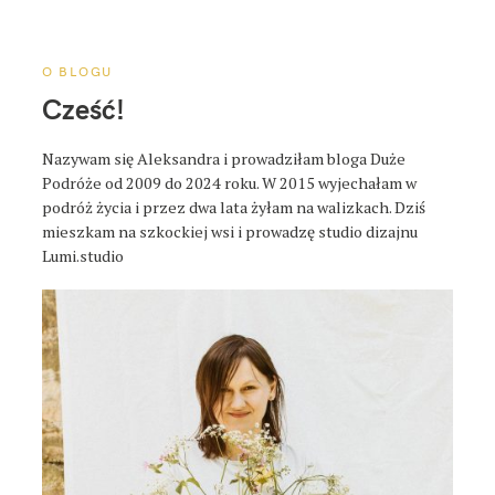
a
p
o
O BLOGU
s
Cześć!
t
a
Nazywam się Aleksandra i prowadziłam bloga Duże
Podróże od 2009 do 2024 roku. W 2015 wyjechałam w
podróż życia i przez dwa lata żyłam na walizkach. Dziś
mieszkam na szkockiej wsi i prowadzę studio dizajnu
Lumi.studio