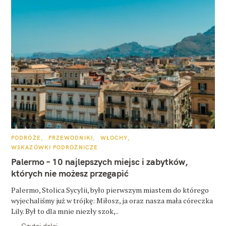
K
PODRÓŻE
PRZEWODNIKI
WŁOCHY
A
WSKAZÓWKI PODRÓŻNICZE
T
E
Palermo – 10 najlepszych miejsc i zabytków,
G
O
których nie możesz przegapić
R
I
E
Palermo, Stolica Sycylii, było pierwszym miastem do którego
wyjechaliśmy już w trójkę: Miłosz, ja oraz nasza mała córeczka
Lily. Był to dla mnie niezły szok,..
Czytaj dalej