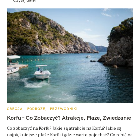
K
GRECJA
PODRÓŻE
PRZEWODNIKI
A
T
Korfu – Co Zobaczyć? Atrakcje, Plaże, Zwiedzanie
E
G
O
Co zobaczyć na Korfu? Jakie są atrakcje na Korfu? Jakie są
R
najpiękniejsze plaże Korfu i gdzie warto pojechać? Co robić na
I
E