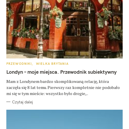
K
PRZEWODNIKI
WIELKA BRYTANIA
A
T
Londyn – moje miejsca. Przewodnik subiektywny
E
G
O
Mam z Londynem bardzo skomplikowaną relację, która
R
zaczęła się 8 lat temu. Pierwszy raz kompletnie nie podobało
I
E
mi się w tym mieście: wszystko było drogie,..
Czytaj dalej