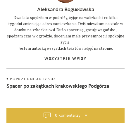
Aleksandra Bogusławska
Dwa lata spędziłam w podróży, żyjąc na walizkach i co kilka
tygodni zmieniając adres zamieszkania. Dziś mieszkam na stałe w
domku na szkockiej wsi. Dużo spaceruję, gotuję wegańsko,
spędzam czas w ogrodzie, doceniam małe przyjemności i spokojne
życie.
Jestem autorką wszystkich tekstów i zdjęć na stronie.
WSZYSTKIE WPISY
N
POPRZEDNI ARTYKUŁ
a
Spacer po zakątkach krakowskiego Podgórza
w
i
g
a
0 komentarzy
c
j