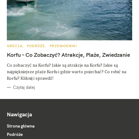
K
GRECJA
PODRÓŻE
PRZEWODNIKI
A
T
Korfu – Co Zobaczyć? Atrakcje, Plaże, Zwiedzanie
E
G
O
Co zobaczyć na Korfu? Jakie są atrakcje na Korfu? Jakie są
R
najpiękniejsze plaże Korfu i gdzie warto pojechać? Co robić na
I
E
Korfu? Kliknij i sprawdź!
Czytaj dalej
Nawigacja
Strona główna
Podróże