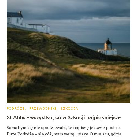
K
PODRÓŻE
PRZEWODNIKI
SZKOCJA
A
T
St Abbs – wszystko, co w Szkocji najpiękniejsze
E
G
O
Sama bym się nie spodziewała, że napiszę jeszcze post na
R
Duże Podróże – ale cóż, mam wenę i piszę. O miejscu, gdzie
I