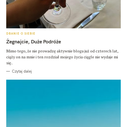
K
DBANIE O SIEBIE
A
T
Żegnajcie, Duże Podróże
E
G
O
Mimo tego, że nie prowadzę aktywnie bloga już od czterech lat,
R
ciąży on na mnie i ten rozdział mojego życia ciągle nie wydaje mi
I
E
się..
Czytaj dalej