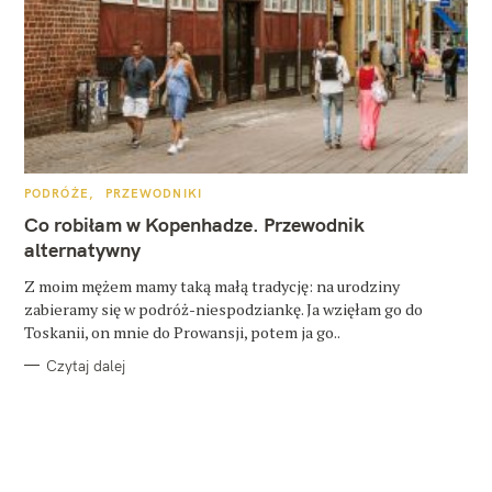
K
PODRÓŻE
PRZEWODNIKI
A
T
Co robiłam w Kopenhadze. Przewodnik
E
G
alternatywny
O
R
Z moim mężem mamy taką małą tradycję: na urodziny
I
E
zabieramy się w podróż-niespodziankę. Ja wzięłam go do
Toskanii, on mnie do Prowansji, potem ja go..
Czytaj dalej