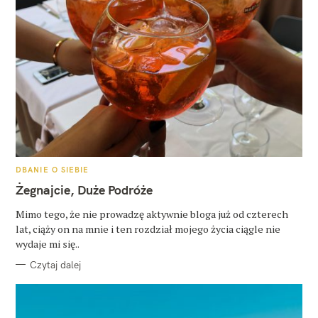
K
DBANIE O SIEBIE
A
T
Żegnajcie, Duże Podróże
E
G
O
Mimo tego, że nie prowadzę aktywnie bloga już od czterech
R
lat, ciąży on na mnie i ten rozdział mojego życia ciągle nie
I
E
wydaje mi się..
Czytaj dalej