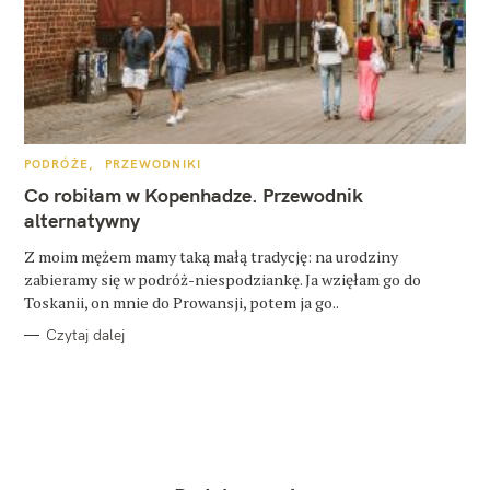
K
PODRÓŻE
PRZEWODNIKI
A
T
Co robiłam w Kopenhadze. Przewodnik
E
G
alternatywny
O
R
Z moim mężem mamy taką małą tradycję: na urodziny
I
E
zabieramy się w podróż-niespodziankę. Ja wzięłam go do
Toskanii, on mnie do Prowansji, potem ja go..
Czytaj dalej