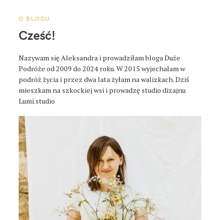
p
o
O BLOGU
s
Cześć!
t
a
Nazywam się Aleksandra i prowadziłam bloga Duże
Podróże od 2009 do 2024 roku. W 2015 wyjechałam w
podróż życia i przez dwa lata żyłam na walizkach. Dziś
mieszkam na szkockiej wsi i prowadzę studio dizajnu
Lumi.studio