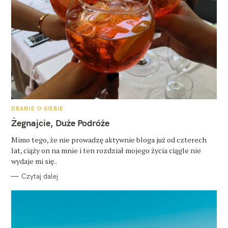
K
DBANIE O SIEBIE
A
T
Żegnajcie, Duże Podróże
E
G
O
Mimo tego, że nie prowadzę aktywnie bloga już od czterech
R
lat, ciąży on na mnie i ten rozdział mojego życia ciągle nie
I
E
wydaje mi się..
Czytaj dalej