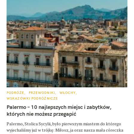
K
PODRÓŻE
PRZEWODNIKI
WŁOCHY
A
WSKAZÓWKI PODRÓŻNICZE
T
E
Palermo – 10 najlepszych miejsc i zabytków,
G
O
których nie możesz przegapić
R
I
E
Palermo, Stolica Sycylii, było pierwszym miastem do którego
wyjechaliśmy już w trójkę: Miłosz, ja oraz nasza mała córeczka