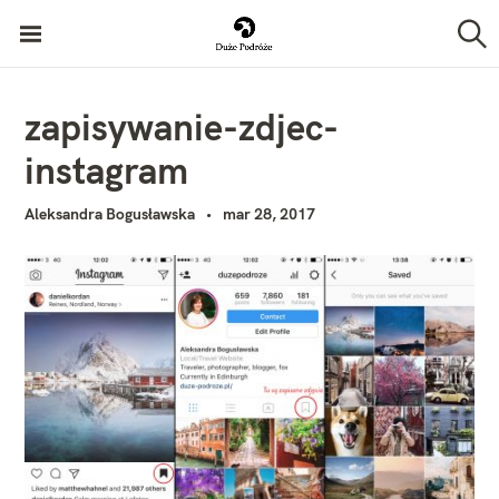
P
Duże Podróże
r
S
z
z
u
k
e
zapisywanie-zdjec-
a
j
j
instagram
d
ź
Aleksandra Bogusławska
mar 28, 2017
d
o
t
r
e
ś
c
i