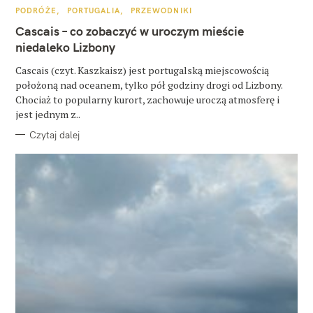
K
k
PODRÓŻE
PORTUGALIA
PRZEWODNIKI
A
T
Cascais – co zobaczyć w uroczym mieście
a
E
G
niedaleko Lizbony
O
j
R
Cascais (czyt. Kaszkaisz) jest portugalską miejscowością
I
:
E
położoną nad oceanem, tylko pół godziny drogi od Lizbony.
Chociaż to popularny kurort, zachowuje uroczą atmosferę i
jest jednym z..
Czytaj dalej