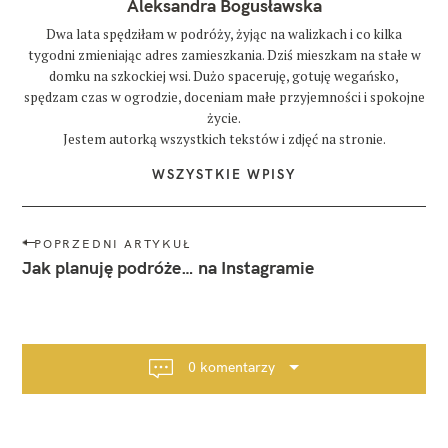
Aleksandra Bogusławska
Dwa lata spędziłam w podróży, żyjąc na walizkach i co kilka
tygodni zmieniając adres zamieszkania. Dziś mieszkam na stałe w
domku na szkockiej wsi. Dużo spaceruję, gotuję wegańsko,
spędzam czas w ogrodzie, doceniam małe przyjemności i spokojne
życie.
Jestem autorką wszystkich tekstów i zdjęć na stronie.
WSZYSTKIE WPISY
N
POPRZEDNI ARTYKUŁ
a
Jak planuję podróże… na Instagramie
w
i
g
a
0 komentarzy
c
j
a