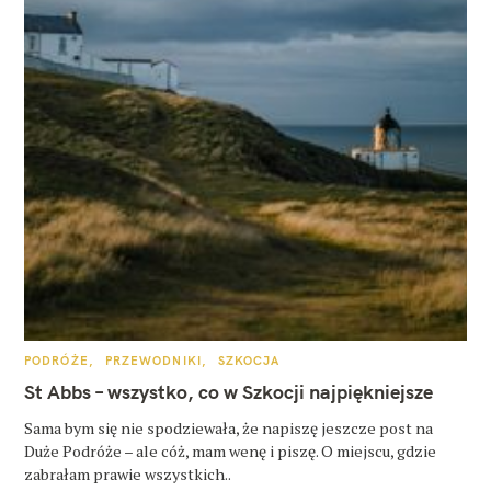
K
PODRÓŻE
PRZEWODNIKI
SZKOCJA
A
T
St Abbs – wszystko, co w Szkocji najpiękniejsze
E
G
O
Sama bym się nie spodziewała, że napiszę jeszcze post na
R
Duże Podróże – ale cóż, mam wenę i piszę. O miejscu, gdzie
I
E
zabrałam prawie wszystkich..