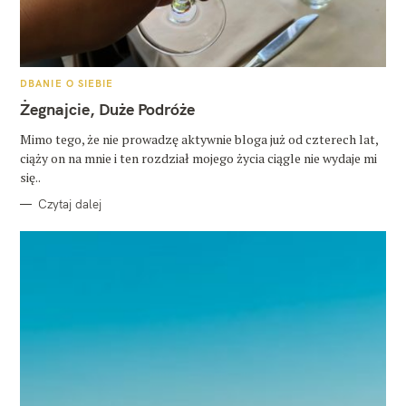
K
DBANIE O SIEBIE
A
T
Żegnajcie, Duże Podróże
E
G
O
Mimo tego, że nie prowadzę aktywnie bloga już od czterech lat,
R
ciąży on na mnie i ten rozdział mojego życia ciągle nie wydaje mi
I
E
się..
Czytaj dalej