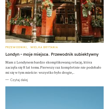
K
PRZEWODNIKI
WIELKA BRYTANIA
A
T
Londyn – moje miejsca. Przewodnik subiektywny
E
G
O
Mam z Londynem bardzo skomplikowaną relację, która
R
zaczęła się 8 lat temu. Pierwszy raz kompletnie nie podobało
I
E
mi się w tym mieście: wszystko było drogie,..
Czytaj dalej