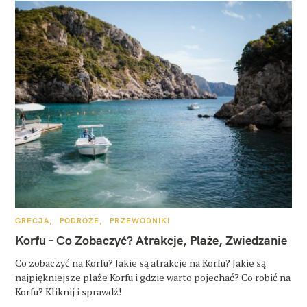
K
GRECJA
PODRÓŻE
PRZEWODNIKI
A
T
Korfu – Co Zobaczyć? Atrakcje, Plaże, Zwiedzanie
E
G
O
Co zobaczyć na Korfu? Jakie są atrakcje na Korfu? Jakie są
R
najpiękniejsze plaże Korfu i gdzie warto pojechać? Co robić na
I
E
Korfu? Kliknij i sprawdź!