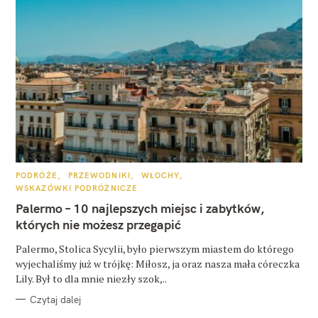
K
PODRÓŻE
PRZEWODNIKI
WŁOCHY
A
WSKAZÓWKI PODRÓŻNICZE
T
E
Palermo – 10 najlepszych miejsc i zabytków,
G
O
których nie możesz przegapić
R
I
E
Palermo, Stolica Sycylii, było pierwszym miastem do którego
wyjechaliśmy już w trójkę: Miłosz, ja oraz nasza mała córeczka
Lily. Był to dla mnie niezły szok,..
Czytaj dalej