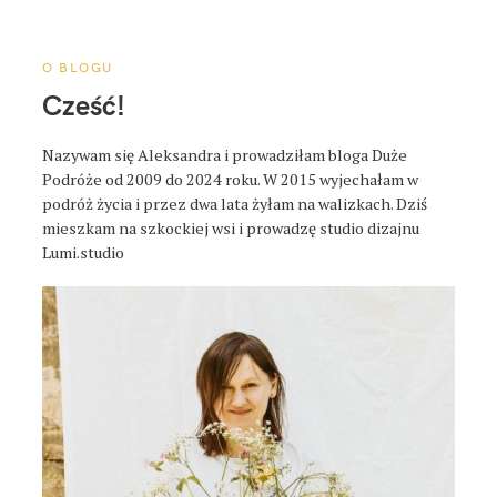
a
p
o
O BLOGU
s
Cześć!
t
a
Nazywam się Aleksandra i prowadziłam bloga Duże
Podróże od 2009 do 2024 roku. W 2015 wyjechałam w
podróż życia i przez dwa lata żyłam na walizkach. Dziś
mieszkam na szkockiej wsi i prowadzę studio dizajnu
Lumi.studio