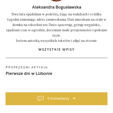
Aleksandra Bogusławska
Dwa lata spędziłam w podróży, żyjąc na walizkach i co kilka
tygodni zmieniając adres zamieszkania. Dziś mieszkam na stałe w
domku na szkockiej wsi. Dużo spaceruję, gotuję wegańsko,
spędzam czas w ogrodzie, doceniam małe przyjemności i spokojne
życie.
Jestem autorką wszystkich tekstów i zdjęć na stronie.
WSZYSTKIE WPISY
N
POPRZEDNI ARTYKUŁ
a
Pierwsze dni w Lizbonie
w
i
g
a
0 komentarzy
c
j