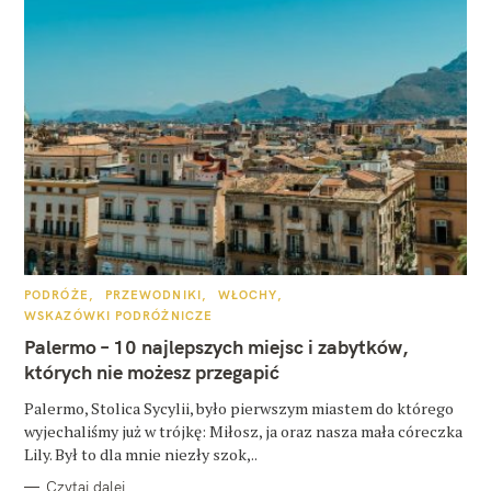
K
PODRÓŻE
PRZEWODNIKI
WŁOCHY
A
WSKAZÓWKI PODRÓŻNICZE
T
E
Palermo – 10 najlepszych miejsc i zabytków,
G
O
których nie możesz przegapić
R
I
E
Palermo, Stolica Sycylii, było pierwszym miastem do którego
wyjechaliśmy już w trójkę: Miłosz, ja oraz nasza mała córeczka
Lily. Był to dla mnie niezły szok,..
Czytaj dalej