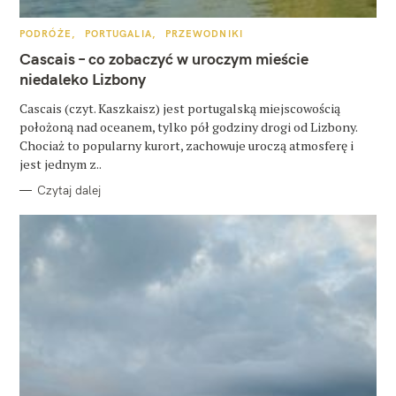
u
k
K
PODRÓŻE
PORTUGALIA
PRZEWODNIKI
A
a
T
Cascais – co zobaczyć w uroczym mieście
E
G
niedaleko Lizbony
j
O
R
:
Cascais (czyt. Kaszkaisz) jest portugalską miejscowością
I
E
położoną nad oceanem, tylko pół godziny drogi od Lizbony.
Chociaż to popularny kurort, zachowuje uroczą atmosferę i
jest jednym z..
Czytaj dalej