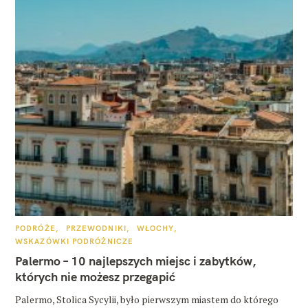
K
PODRÓŻE
PRZEWODNIKI
WŁOCHY
A
WSKAZÓWKI PODRÓŻNICZE
T
E
Palermo – 10 najlepszych miejsc i zabytków,
G
O
których nie możesz przegapić
R
I
E
Palermo, Stolica Sycylii, było pierwszym miastem do którego