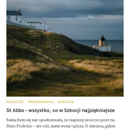
K
PODRÓŻE
PRZEWODNIKI
SZKOCJA
A
T
St Abbs – wszystko, co w Szkocji najpiękniejsze
E
G
O
Sama bym się nie spodziewała, że napiszę jeszcze post na
R
Duże Podróże – ale cóż, mam wenę i piszę. O miejscu, gdzie
I
E