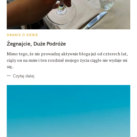
K
DBANIE O SIEBIE
A
T
Żegnajcie, Duże Podróże
E
G
O
Mimo tego, że nie prowadzę aktywnie bloga już od czterech lat,
R
ciąży on na mnie i ten rozdział mojego życia ciągle nie wydaje mi
I
E
się..
Czytaj dalej