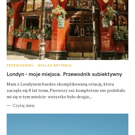
K
PRZEWODNIKI
WIELKA BRYTANIA
A
T
Londyn – moje miejsca. Przewodnik subiektywny
E
G
O
Mam z Londynem bardzo skomplikowaną relację, która
R
zaczęła się 8 lat temu. Pierwszy raz kompletnie nie podobało
I
E
mi się w tym mieście: wszystko było drogie,..
Czytaj dalej