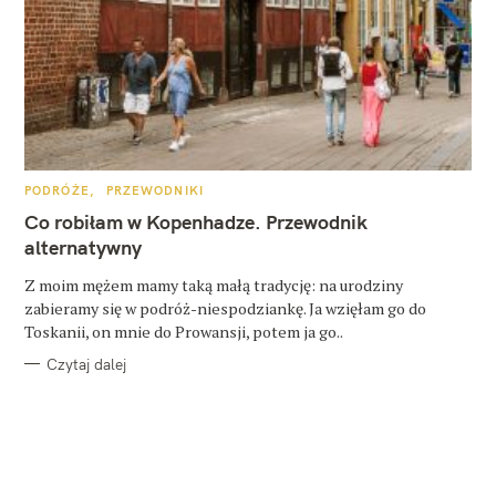
K
PODRÓŻE
PRZEWODNIKI
A
T
Co robiłam w Kopenhadze. Przewodnik
E
G
alternatywny
O
R
Z moim mężem mamy taką małą tradycję: na urodziny
I
E
zabieramy się w podróż-niespodziankę. Ja wzięłam go do
Toskanii, on mnie do Prowansji, potem ja go..
Czytaj dalej