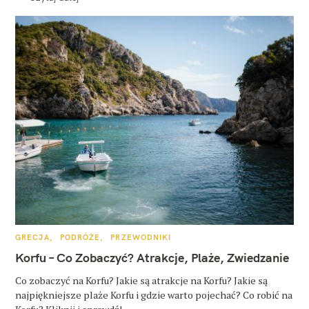
K
GRECJA
PODRÓŻE
PRZEWODNIKI
A
T
Korfu – Co Zobaczyć? Atrakcje, Plaże, Zwiedzanie
E
G
O
Co zobaczyć na Korfu? Jakie są atrakcje na Korfu? Jakie są
R
najpiękniejsze plaże Korfu i gdzie warto pojechać? Co robić na
I
E