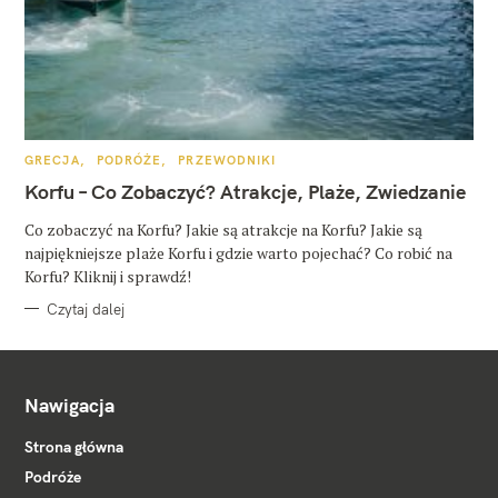
K
GRECJA
PODRÓŻE
PRZEWODNIKI
A
T
Korfu – Co Zobaczyć? Atrakcje, Plaże, Zwiedzanie
E
G
O
Co zobaczyć na Korfu? Jakie są atrakcje na Korfu? Jakie są
R
najpiękniejsze plaże Korfu i gdzie warto pojechać? Co robić na
I
E
Korfu? Kliknij i sprawdź!
Czytaj dalej
Nawigacja
Strona główna
Podróże