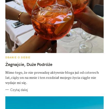
K
DBANIE O SIEBIE
A
T
Żegnajcie, Duże Podróże
E
G
O
Mimo tego, że nie prowadzę aktywnie bloga już od czterech
R
lat, ciąży on na mnie i ten rozdział mojego życia ciągle nie
I
E
wydaje mi się..
Czytaj dalej