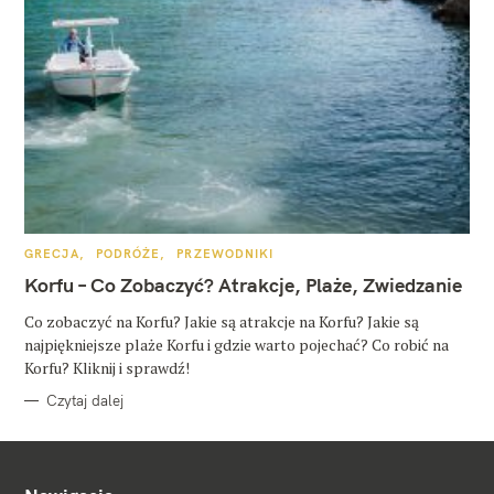
K
GRECJA
PODRÓŻE
PRZEWODNIKI
A
T
Korfu – Co Zobaczyć? Atrakcje, Plaże, Zwiedzanie
E
G
O
Co zobaczyć na Korfu? Jakie są atrakcje na Korfu? Jakie są
R
najpiękniejsze plaże Korfu i gdzie warto pojechać? Co robić na
I
E
Korfu? Kliknij i sprawdź!
Czytaj dalej