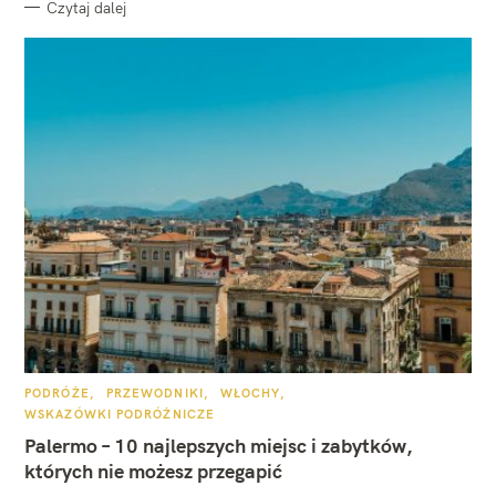
Czytaj dalej
K
PODRÓŻE
PRZEWODNIKI
WŁOCHY
A
WSKAZÓWKI PODRÓŻNICZE
T
E
Palermo – 10 najlepszych miejsc i zabytków,
G
O
których nie możesz przegapić
R
I