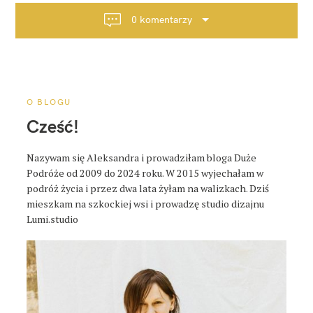
a
0 komentarzy
c
j
a
p
o
O BLOGU
s
Cześć!
t
a
Nazywam się Aleksandra i prowadziłam bloga Duże
Podróże od 2009 do 2024 roku. W 2015 wyjechałam w
podróż życia i przez dwa lata żyłam na walizkach. Dziś
mieszkam na szkockiej wsi i prowadzę studio dizajnu
Lumi.studio