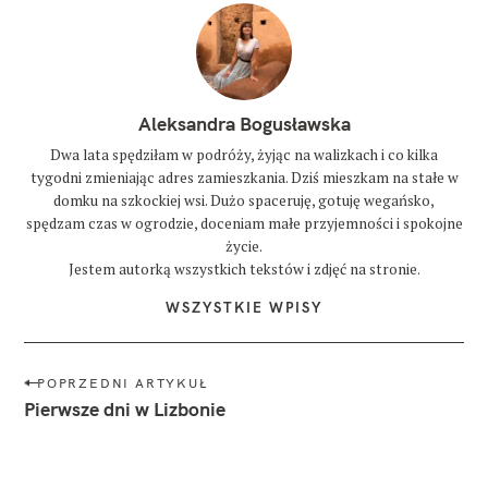
Aleksandra Bogusławska
Dwa lata spędziłam w podróży, żyjąc na walizkach i co kilka
tygodni zmieniając adres zamieszkania. Dziś mieszkam na stałe w
domku na szkockiej wsi. Dużo spaceruję, gotuję wegańsko,
spędzam czas w ogrodzie, doceniam małe przyjemności i spokojne
życie.
Jestem autorką wszystkich tekstów i zdjęć na stronie.
WSZYSTKIE WPISY
N
POPRZEDNI ARTYKUŁ
a
Pierwsze dni w Lizbonie
w
i
g