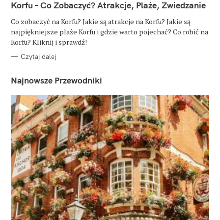
T
Korfu – Co Zobaczyć? Atrakcje, Plaże, Zwiedzanie
E
G
O
Co zobaczyć na Korfu? Jakie są atrakcje na Korfu? Jakie są
R
najpiękniejsze plaże Korfu i gdzie warto pojechać? Co robić na
I
E
Korfu? Kliknij i sprawdź!
Czytaj dalej
Najnowsze Przewodniki