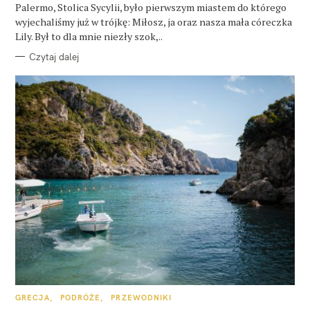
E
Palermo, Stolica Sycylii, było pierwszym miastem do którego
wyjechaliśmy już w trójkę: Miłosz, ja oraz nasza mała córeczka
Lily. Był to dla mnie niezły szok,..
Czytaj dalej
K
GRECJA
PODRÓŻE
PRZEWODNIKI
A