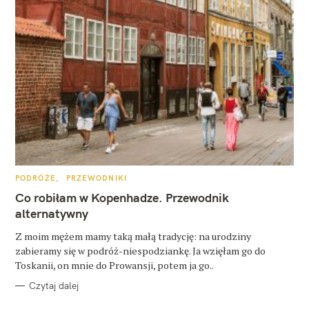
K
PODRÓŻE
PRZEWODNIKI
A
T
Co robiłam w Kopenhadze. Przewodnik
E
G
alternatywny
O
R
Z moim mężem mamy taką małą tradycję: na urodziny
I
E
zabieramy się w podróż-niespodziankę. Ja wzięłam go do
Toskanii, on mnie do Prowansji, potem ja go..
Czytaj dalej