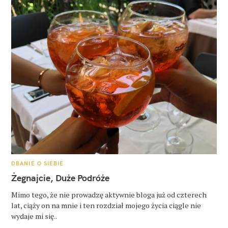
K
DBANIE O SIEBIE
A
T
Żegnajcie, Duże Podróże
E
G
O
Mimo tego, że nie prowadzę aktywnie bloga już od czterech
R
lat, ciąży on na mnie i ten rozdział mojego życia ciągle nie
I
E
wydaje mi się..