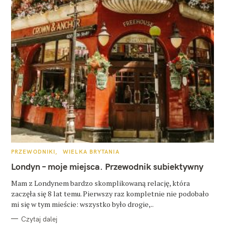
K
PRZEWODNIKI
WIELKA BRYTANIA
A
T
Londyn – moje miejsca. Przewodnik subiektywny
E
G
O
Mam z Londynem bardzo skomplikowaną relację, która
R
zaczęła się 8 lat temu. Pierwszy raz kompletnie nie podobało
I
E
mi się w tym mieście: wszystko było drogie,..
Czytaj dalej