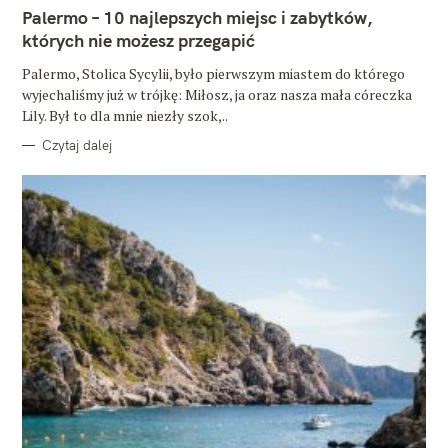
E
Palermo – 10 najlepszych miejsc i zabytków,
G
O
których nie możesz przegapić
R
I
E
Palermo, Stolica Sycylii, było pierwszym miastem do którego
wyjechaliśmy już w trójkę: Miłosz, ja oraz nasza mała córeczka
Lily. Był to dla mnie niezły szok,..
Czytaj dalej