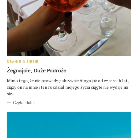
K
DBANIE O SIEBIE
A
T
Żegnajcie, Duże Podróże
E
G
O
Mimo tego, że nie prowadzę aktywnie bloga już od czterech lat,
R
ciąży on na mnie i ten rozdział mojego życia ciągle nie wydaje mi
I
E
się..
Czytaj dalej