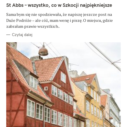
T
St Abbs – wszystko, co w Szkocji najpiękniejsze
E
G
O
Sama bym się nie spodziewała, że napiszę jeszcze post na
R
Duże Podróże – ale cóż, mam wenę i piszę. O miejscu, gdzie
I
E
zabrałam prawie wszystkich..
Czytaj dalej