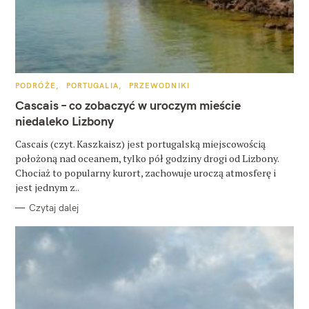
K
PODRÓŻE
PORTUGALIA
PRZEWODNIKI
A
W
T
Cascais – co zobaczyć w uroczym mieście
E
G
niedaleko Lizbony
y
O
R
s
Cascais (czyt. Kaszkaisz) jest portugalską miejscowością
I
E
położoną nad oceanem, tylko pół godziny drogi od Lizbony.
z
Chociaż to popularny kurort, zachowuje uroczą atmosferę i
u
jest jednym z..
k
Czytaj dalej
a
j
: