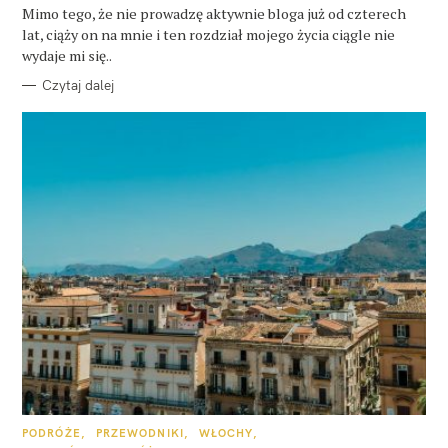
O
Mimo tego, że nie prowadzę aktywnie bloga już od czterech
R
lat, ciąży on na mnie i ten rozdział mojego życia ciągle nie
I
E
wydaje mi się..
Czytaj dalej
K
PODRÓŻE
PRZEWODNIKI
WŁOCHY
A