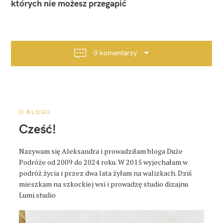
w
których nie możesz przegapić
i
g
a
c
0 komentarzy
j
a
p
o
s
O BLOGU
t
Cześć!
a
Nazywam się Aleksandra i prowadziłam bloga Duże
Podróże od 2009 do 2024 roku. W 2015 wyjechałam w
podróż życia i przez dwa lata żyłam na walizkach. Dziś
mieszkam na szkockiej wsi i prowadzę studio dizajnu
Lumi.studio