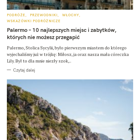
K
PODRÓŻE
PRZEWODNIKI
WŁOCHY
A
WSKAZÓWKI PODRÓŻNICZE
T
E
Palermo – 10 najlepszych miejsc i zabytków,
G
O
których nie możesz przegapić
R
I
E
Palermo, Stolica Sycylii, było pierwszym miastem do którego
wyjechaliśmy już w trójkę: Miłosz, ja oraz nasza mała córeczka
Lily. Był to dla mnie niezły szok,..
Czytaj dalej