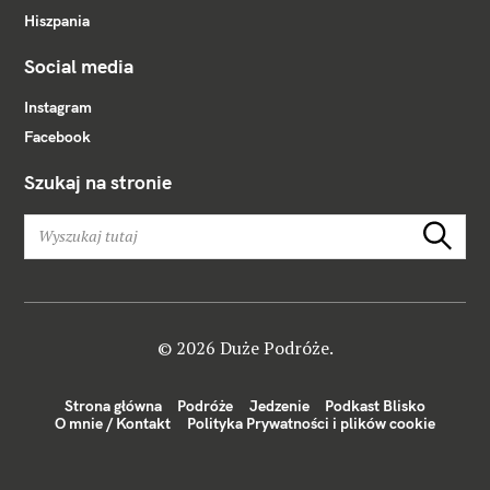
Hiszpania
Social media
Instagram
Facebook
Szukaj na stronie
W
Szukaj
y
s
z
u
k
© 2026 Duże Podróże.
a
j
Strona główna
Podróże
Jedzenie
Podkast Blisko
:
O mnie / Kontakt
Polityka Prywatności i plików cookie