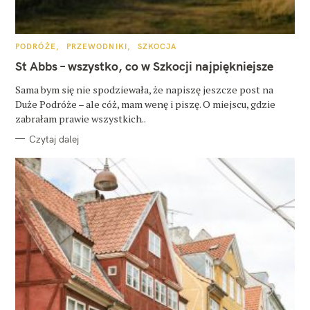
K
PODRÓŻE
PRZEWODNIKI
SZKOCJA
A
T
St Abbs – wszystko, co w Szkocji najpiękniejsze
E
G
O
Sama bym się nie spodziewała, że napiszę jeszcze post na
R
Duże Podróże – ale cóż, mam wenę i piszę. O miejscu, gdzie
I
E
zabrałam prawie wszystkich..
Czytaj dalej