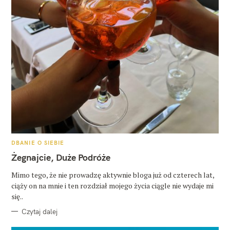
K
DBANIE O SIEBIE
A
T
Żegnajcie, Duże Podróże
E
G
O
Mimo tego, że nie prowadzę aktywnie bloga już od czterech lat,
R
ciąży on na mnie i ten rozdział mojego życia ciągle nie wydaje mi
I
E
się..
Czytaj dalej