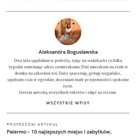
Aleksandra Bogusławska
Dwa lata spędziłam w podróży, żyjąc na walizkach i co kilka
tygodni zmieniając adres zamieszkania. Dziś mieszkam na stałe w
domku na szkockiej wsi. Dużo spaceruję, gotuję wegańsko,
spędzam czas w ogrodzie, doceniam małe przyjemności i spokojne
życie.
Jestem autorką wszystkich tekstów i zdjęć na stronie.
WSZYSTKIE WPISY
N
POPRZEDNI ARTYKUŁ
a
Palermo – 10 najlepszych miejsc i zabytków,