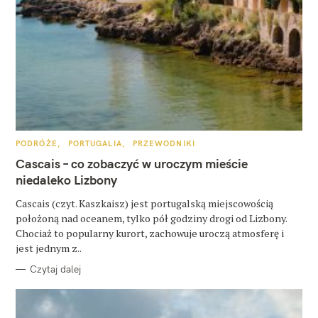
W
K
PODRÓŻE
PORTUGALIA
PRZEWODNIKI
y
A
T
Cascais – co zobaczyć w uroczym mieście
E
s
G
niedaleko Lizbony
O
z
R
Cascais (czyt. Kaszkaisz) jest portugalską miejscowością
I
E
u
położoną nad oceanem, tylko pół godziny drogi od Lizbony.
Chociaż to popularny kurort, zachowuje uroczą atmosferę i
k
jest jednym z..
a
Czytaj dalej
j
: