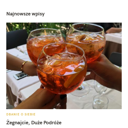
Najnowsze wpisy
K
DBANIE O SIEBIE
A
T
Żegnajcie, Duże Podróże
E
G