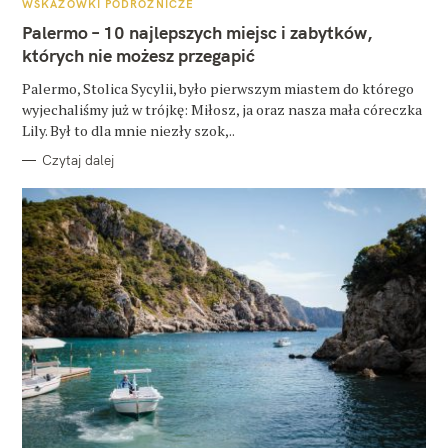
WSKAZÓWKI PODRÓŻNICZE
T
E
Palermo – 10 najlepszych miejsc i zabytków,
G
O
których nie możesz przegapić
R
I
E
Palermo, Stolica Sycylii, było pierwszym miastem do którego
wyjechaliśmy już w trójkę: Miłosz, ja oraz nasza mała córeczka
Lily. Był to dla mnie niezły szok,..
Czytaj dalej