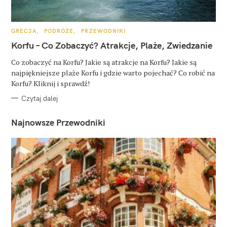
K
GRECJA
PODRÓŻE
PRZEWODNIKI
A
T
Korfu – Co Zobaczyć? Atrakcje, Plaże, Zwiedzanie
E
G
O
Co zobaczyć na Korfu? Jakie są atrakcje na Korfu? Jakie są
R
najpiękniejsze plaże Korfu i gdzie warto pojechać? Co robić na
I
E
Korfu? Kliknij i sprawdź!
Czytaj dalej
Najnowsze Przewodniki