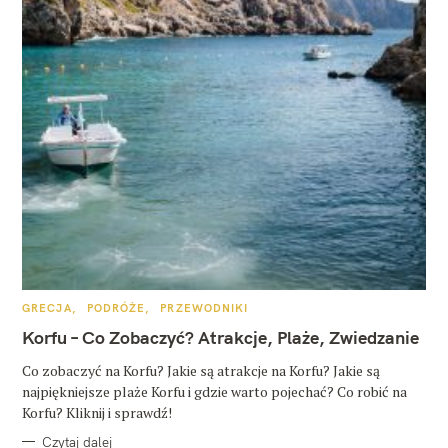
K
GRECJA
PODRÓŻE
PRZEWODNIKI
A
T
Korfu – Co Zobaczyć? Atrakcje, Plaże, Zwiedzanie
E
G
O
Co zobaczyć na Korfu? Jakie są atrakcje na Korfu? Jakie są
R
najpiękniejsze plaże Korfu i gdzie warto pojechać? Co robić na
I
E
Korfu? Kliknij i sprawdź!
Czytaj dalej