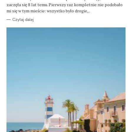
R
zaczęła się 8 lat temu. Pierwszy raz kompletnie nie podobało
I
E
mi się w tym mieście: wszystko było drogie,..
Czytaj dalej