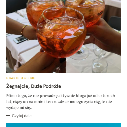
K
DBANIE O SIEBIE
A
T
Żegnajcie, Duże Podróże
E
G
O
Mimo tego, że nie prowadzę aktywnie bloga już od czterech
R
lat, ciąży on na mnie i ten rozdział mojego życia ciągle nie
I
E
wydaje mi się..
Czytaj dalej