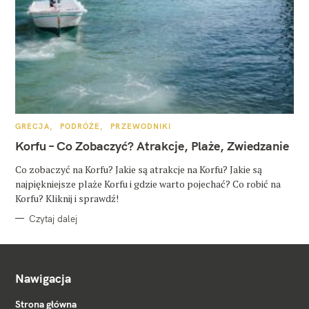
K
GRECJA
PODRÓŻE
PRZEWODNIKI
A
T
Korfu – Co Zobaczyć? Atrakcje, Plaże, Zwiedzanie
E
G
O
Co zobaczyć na Korfu? Jakie są atrakcje na Korfu? Jakie są
R
najpiękniejsze plaże Korfu i gdzie warto pojechać? Co robić na
I
E
Korfu? Kliknij i sprawdź!
Czytaj dalej
Nawigacja
Strona główna