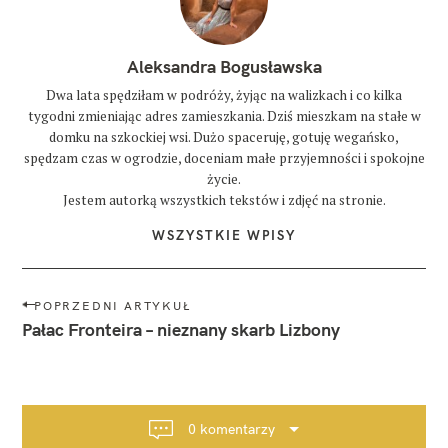
Aleksandra Bogusławska
Dwa lata spędziłam w podróży, żyjąc na walizkach i co kilka
tygodni zmieniając adres zamieszkania. Dziś mieszkam na stałe w
domku na szkockiej wsi. Dużo spaceruję, gotuję wegańsko,
spędzam czas w ogrodzie, doceniam małe przyjemności i spokojne
życie.
Jestem autorką wszystkich tekstów i zdjęć na stronie.
WSZYSTKIE WPISY
N
POPRZEDNI ARTYKUŁ
a
Pałac Fronteira – nieznany skarb Lizbony
w
i
g
a
0 komentarzy
c