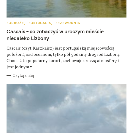
u
k
a
K
PODRÓŻE
PORTUGALIA
PRZEWODNIKI
A
T
Cascais – co zobaczyć w uroczym mieście
j
E
G
niedaleko Lizbony
:
O
R
Cascais (czyt. Kaszkaisz) jest portugalską miejscowością
I
E
położoną nad oceanem, tylko pół godziny drogi od Lizbony.
Chociaż to popularny kurort, zachowuje uroczą atmosferę i
jest jednym z..
Czytaj dalej