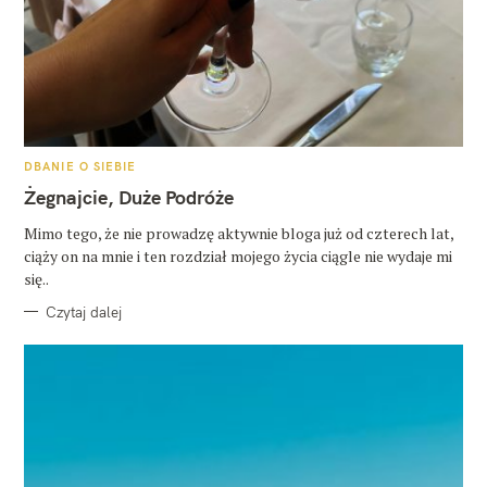
K
DBANIE O SIEBIE
A
T
Żegnajcie, Duże Podróże
E
G
O
Mimo tego, że nie prowadzę aktywnie bloga już od czterech lat,
R
ciąży on na mnie i ten rozdział mojego życia ciągle nie wydaje mi
I
E
się..
Czytaj dalej