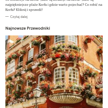
R
najpiękniejsze plaże Korfu i gdzie warto pojechać? Co robić na
I
E
Korfu? Kliknij i sprawdź!
Czytaj dalej
Najnowsze Przewodniki