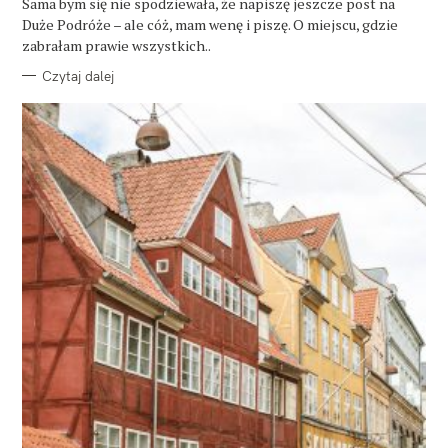
O
Sama bym się nie spodziewała, że napiszę jeszcze post na
R
Duże Podróże – ale cóż, mam wenę i piszę. O miejscu, gdzie
I
E
zabrałam prawie wszystkich..
Czytaj dalej