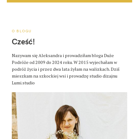
j
a
p
o
O BLOGU
s
Cześć!
t
a
Nazywam się Aleksandra i prowadziłam bloga Duże
Podróże od 2009 do 2024 roku. W 2015 wyjechałam w
podróż życia i przez dwa lata żyłam na walizkach. Dziś
mieszkam na szkockiej wsi i prowadzę studio dizajnu
Lumi.studio