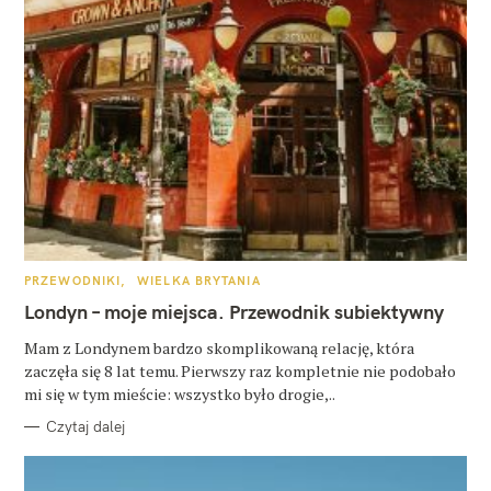
K
PRZEWODNIKI
WIELKA BRYTANIA
A
T
Londyn – moje miejsca. Przewodnik subiektywny
E
G
O
Mam z Londynem bardzo skomplikowaną relację, która
R
zaczęła się 8 lat temu. Pierwszy raz kompletnie nie podobało
I
E
mi się w tym mieście: wszystko było drogie,..
Czytaj dalej