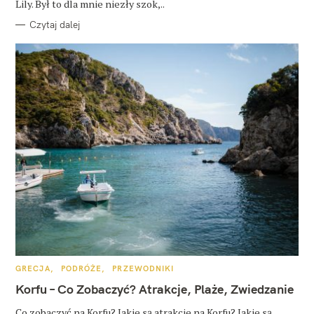
Lily. Był to dla mnie niezły szok,..
Czytaj dalej
K
GRECJA
PODRÓŻE
PRZEWODNIKI
A
T
Korfu – Co Zobaczyć? Atrakcje, Plaże, Zwiedzanie
E
G
O
Co zobaczyć na Korfu? Jakie są atrakcje na Korfu? Jakie są