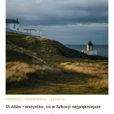
K
PODRÓŻE
PRZEWODNIKI
SZKOCJA
A
T
St Abbs – wszystko, co w Szkocji najpiękniejsze
E
G