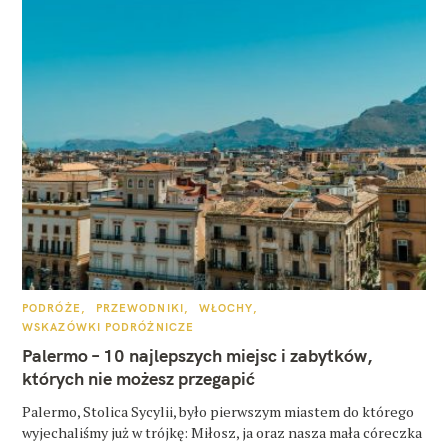
K
PODRÓŻE
PRZEWODNIKI
WŁOCHY
A
WSKAZÓWKI PODRÓŻNICZE
T
E
Palermo – 10 najlepszych miejsc i zabytków,
G
O
których nie możesz przegapić
R
I
E
Palermo, Stolica Sycylii, było pierwszym miastem do którego
wyjechaliśmy już w trójkę: Miłosz, ja oraz nasza mała córeczka