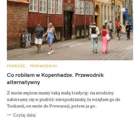
K
PODRÓŻE
PRZEWODNIKI
A
T
Co robiłam w Kopenhadze. Przewodnik
E
G
alternatywny
O
R
Z moim mężem mamy taką małą tradycję: na urodziny
I
E
zabieramy się w podróż-niespodziankę. Ja wzięłam go do
Toskanii, on mnie do Prowansji, potem ja go..
Czytaj dalej