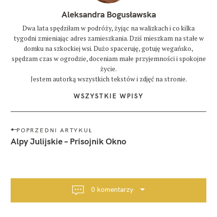
Aleksandra Bogusławska
Dwa lata spędziłam w podróży, żyjąc na walizkach i co kilka
tygodni zmieniając adres zamieszkania. Dziś mieszkam na stałe w
domku na szkockiej wsi. Dużo spaceruję, gotuję wegańsko,
spędzam czas w ogrodzie, doceniam małe przyjemności i spokojne
życie.
Jestem autorką wszystkich tekstów i zdjęć na stronie.
WSZYSTKIE WPISY
N
POPRZEDNI ARTYKUŁ
a
Alpy Julijskie – Prisojnik Okno
w
i
g
a
0 komentarzy
c
j