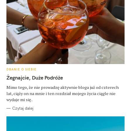
K
DBANIE O SIEBIE
A
T
Żegnajcie, Duże Podróże
E
G
O
Mimo tego, że nie prowadzę aktywnie bloga już od czterech
R
lat, ciąży on na mnie i ten rozdział mojego życia ciągle nie
I
E
wydaje mi się..
Czytaj dalej