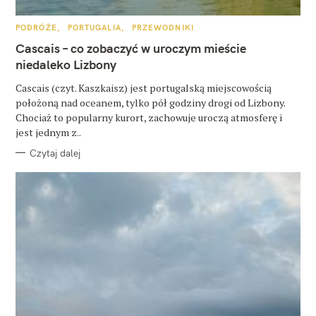
K
PODRÓŻE
PORTUGALIA
PRZEWODNIKI
A
T
Cascais – co zobaczyć w uroczym mieście
E
G
niedaleko Lizbony
O
R
Cascais (czyt. Kaszkaisz) jest portugalską miejscowością
I
E
położoną nad oceanem, tylko pół godziny drogi od Lizbony.
Chociaż to popularny kurort, zachowuje uroczą atmosferę i
jest jednym z..
Czytaj dalej