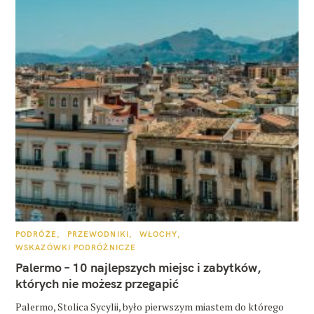
K
PODRÓŻE
PRZEWODNIKI
WŁOCHY
A
WSKAZÓWKI PODRÓŻNICZE
T
E
Palermo – 10 najlepszych miejsc i zabytków,
G
O
których nie możesz przegapić
R
I
E
Palermo, Stolica Sycylii, było pierwszym miastem do którego