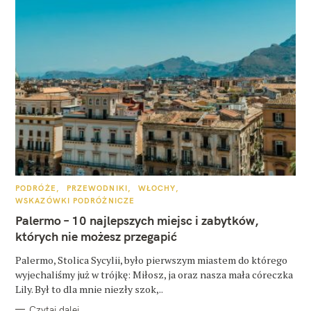
K
PODRÓŻE
PRZEWODNIKI
WŁOCHY
A
WSKAZÓWKI PODRÓŻNICZE
T
E
Palermo – 10 najlepszych miejsc i zabytków,
G
O
których nie możesz przegapić
R
I
E
Palermo, Stolica Sycylii, było pierwszym miastem do którego
wyjechaliśmy już w trójkę: Miłosz, ja oraz nasza mała córeczka
Lily. Był to dla mnie niezły szok,..
Czytaj dalej