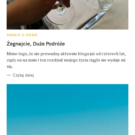
K
DBANIE O SIEBIE
A
T
Żegnajcie, Duże Podróże
E
G
O
Mimo tego, że nie prowadzę aktywnie bloga już od czterech lat,
R
ciąży on na mnie i ten rozdział mojego życia ciągle nie wydaje mi
I
E
się..
Czytaj dalej