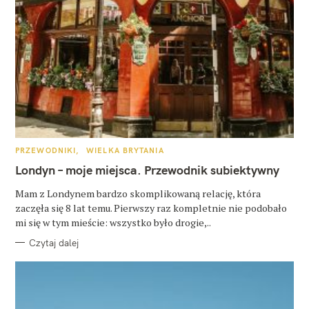
K
PRZEWODNIKI
WIELKA BRYTANIA
A
T
Londyn – moje miejsca. Przewodnik subiektywny
E
G
O
Mam z Londynem bardzo skomplikowaną relację, która
R
zaczęła się 8 lat temu. Pierwszy raz kompletnie nie podobało
I
E
mi się w tym mieście: wszystko było drogie,..
Czytaj dalej