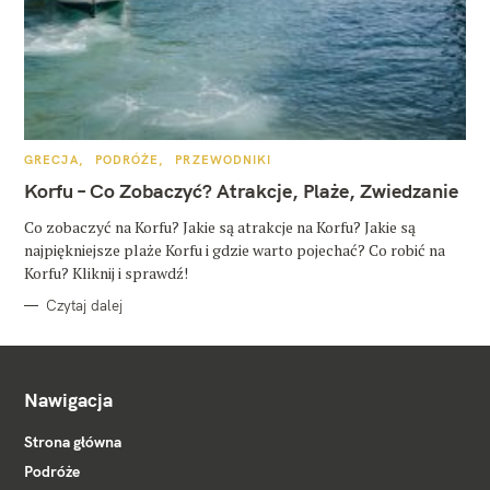
K
GRECJA
PODRÓŻE
PRZEWODNIKI
A
T
Korfu – Co Zobaczyć? Atrakcje, Plaże, Zwiedzanie
E
G
O
Co zobaczyć na Korfu? Jakie są atrakcje na Korfu? Jakie są
R
najpiękniejsze plaże Korfu i gdzie warto pojechać? Co robić na
I
E
Korfu? Kliknij i sprawdź!
Czytaj dalej
Nawigacja
Strona główna
Podróże