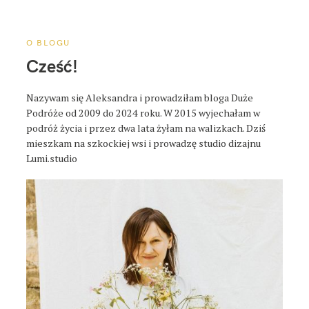
a
p
o
O BLOGU
s
Cześć!
t
a
Nazywam się Aleksandra i prowadziłam bloga Duże
Podróże od 2009 do 2024 roku. W 2015 wyjechałam w
podróż życia i przez dwa lata żyłam na walizkach. Dziś
mieszkam na szkockiej wsi i prowadzę studio dizajnu
Lumi.studio