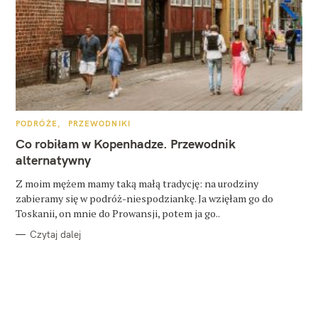
K
PODRÓŻE
PRZEWODNIKI
A
T
Co robiłam w Kopenhadze. Przewodnik
E
G
alternatywny
O
R
Z moim mężem mamy taką małą tradycję: na urodziny
I
E
zabieramy się w podróż-niespodziankę. Ja wzięłam go do
Toskanii, on mnie do Prowansji, potem ja go..
Czytaj dalej