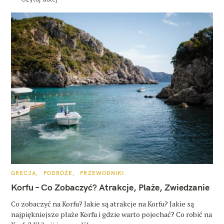
K
GRECJA
PODRÓŻE
PRZEWODNIKI
A
T
Korfu – Co Zobaczyć? Atrakcje, Plaże, Zwiedzanie
E
G
O
Co zobaczyć na Korfu? Jakie są atrakcje na Korfu? Jakie są
R
najpiękniejsze plaże Korfu i gdzie warto pojechać? Co robić na
I
E