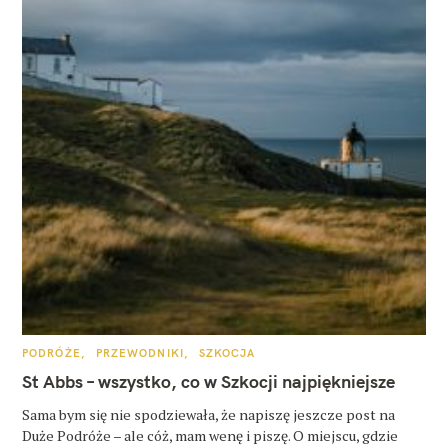
K
PODRÓŻE
PRZEWODNIKI
SZKOCJA
A
T
St Abbs – wszystko, co w Szkocji najpiękniejsze
E
G
O
Sama bym się nie spodziewała, że napiszę jeszcze post na
R
Duże Podróże – ale cóż, mam wenę i piszę. O miejscu, gdzie
I
E