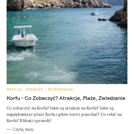
K
GRECJA
PODRÓŻE
PRZEWODNIKI
A
T
Korfu – Co Zobaczyć? Atrakcje, Plaże, Zwiedzanie
E
G
O
Co zobaczyć na Korfu? Jakie są atrakcje na Korfu? Jakie są
R
najpiękniejsze plaże Korfu i gdzie warto pojechać? Co robić na
I
E
Korfu? Kliknij i sprawdź!
Czytaj dalej