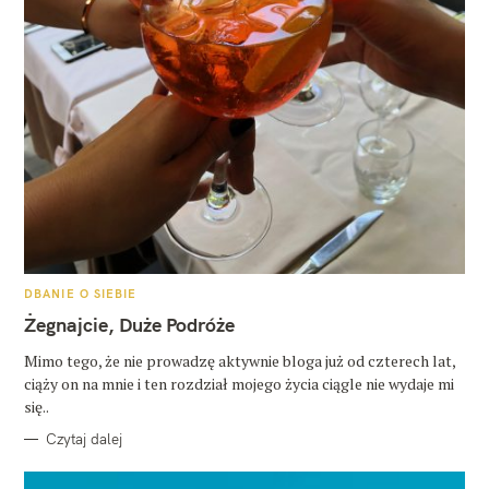
K
DBANIE O SIEBIE
A
T
Żegnajcie, Duże Podróże
E
G
O
Mimo tego, że nie prowadzę aktywnie bloga już od czterech lat,
R
ciąży on na mnie i ten rozdział mojego życia ciągle nie wydaje mi
I
E
się..
Czytaj dalej