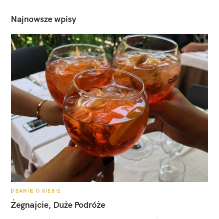
Najnowsze wpisy
K
DBANIE O SIEBIE
A
T
Żegnajcie, Duże Podróże
E
G