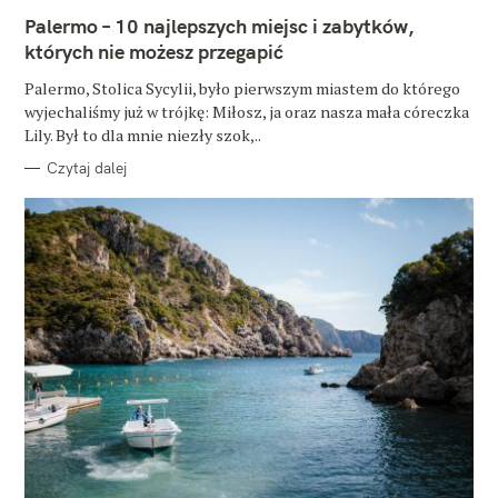
E
Palermo – 10 najlepszych miejsc i zabytków,
G
O
których nie możesz przegapić
R
I
E
Palermo, Stolica Sycylii, było pierwszym miastem do którego
wyjechaliśmy już w trójkę: Miłosz, ja oraz nasza mała córeczka
Lily. Był to dla mnie niezły szok,..
Czytaj dalej