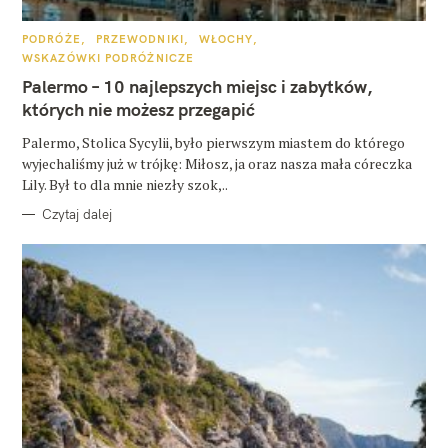
K
PODRÓŻE
PRZEWODNIKI
WŁOCHY
A
WSKAZÓWKI PODRÓŻNICZE
T
E
Palermo – 10 najlepszych miejsc i zabytków,
G
O
których nie możesz przegapić
R
I
E
Palermo, Stolica Sycylii, było pierwszym miastem do którego
wyjechaliśmy już w trójkę: Miłosz, ja oraz nasza mała córeczka
Lily. Był to dla mnie niezły szok,..
Czytaj dalej