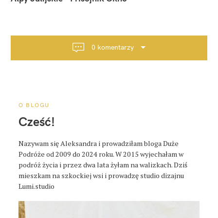
w
i
g
a
0 komentarzy
c
j
a
p
o
O BLOGU
s
Cześć!
t
a
Nazywam się Aleksandra i prowadziłam bloga Duże
Podróże od 2009 do 2024 roku. W 2015 wyjechałam w
podróż życia i przez dwa lata żyłam na walizkach. Dziś
mieszkam na szkockiej wsi i prowadzę studio dizajnu
Lumi.studio