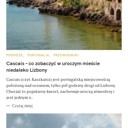
W
K
PODRÓŻE
PORTUGALIA
PRZEWODNIKI
A
y
T
Cascais – co zobaczyć w uroczym mieście
E
s
G
niedaleko Lizbony
O
R
z
Cascais (czyt. Kaszkaisz) jest portugalską miejscowością
I
E
położoną nad oceanem, tylko pół godziny drogi od Lizbony.
u
Chociaż to popularny kurort, zachowuje uroczą atmosferę i
k
jest jednym z..
a
Czytaj dalej
j
: