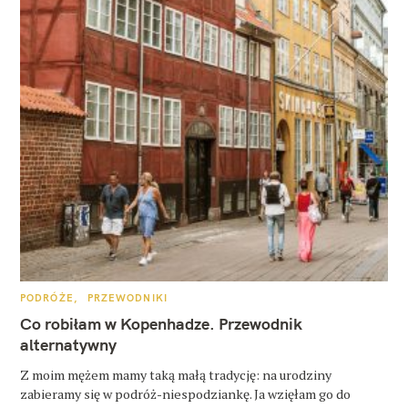
K
PODRÓŻE
PRZEWODNIKI
A
T
Co robiłam w Kopenhadze. Przewodnik
E
G
alternatywny
O
R
Z moim mężem mamy taką małą tradycję: na urodziny
I
E
zabieramy się w podróż-niespodziankę. Ja wzięłam go do