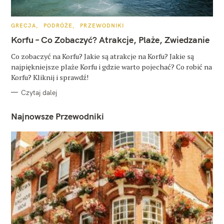
K
GRECJA
PODRÓŻE
PRZEWODNIKI
A
T
Korfu – Co Zobaczyć? Atrakcje, Plaże, Zwiedzanie
E
G
O
Co zobaczyć na Korfu? Jakie są atrakcje na Korfu? Jakie są
R
najpiękniejsze plaże Korfu i gdzie warto pojechać? Co robić na
I
E
Korfu? Kliknij i sprawdź!
Czytaj dalej
Najnowsze Przewodniki