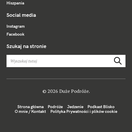
Hiszpania
Social media
Instagram
Facebook
Szukaj na stronie
W
Szukaj
y
s
z
u
k
© 2026 Duże Podróże.
a
j
Strona główna
Podróże
Jedzenie
Podkast Blisko
:
O mnie / Kontakt
Polityka Prywatności i plików cookie