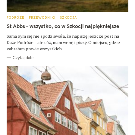
K
PODRÓŻE
PRZEWODNIKI
SZKOCJA
A
T
St Abbs – wszystko, co w Szkocji najpiękniejsze
E
G
O
Sama bym się nie spodziewała, że napiszę jeszcze post na
R
Duże Podróże – ale cóż, mam wenę i piszę. O miejscu, gdzie
I
E
zabrałam prawie wszystkich..
Czytaj dalej