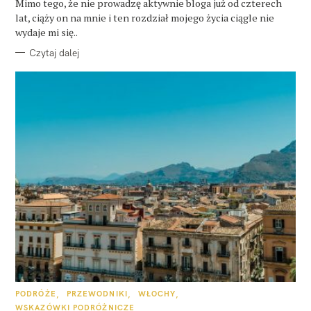
O
Mimo tego, że nie prowadzę aktywnie bloga już od czterech
R
lat, ciąży on na mnie i ten rozdział mojego życia ciągle nie
I
E
wydaje mi się..
Czytaj dalej
K
PODRÓŻE
PRZEWODNIKI
WŁOCHY
A
WSKAZÓWKI PODRÓŻNICZE
T