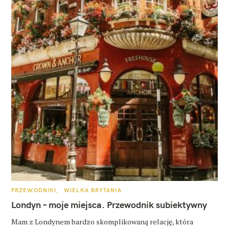
K
PRZEWODNIKI
WIELKA BRYTANIA
A
T
Londyn – moje miejsca. Przewodnik subiektywny
E
G
O
Mam z Londynem bardzo skomplikowaną relację, która
R