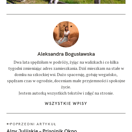
Aleksandra Bogusławska
Dwa lata spędziłam w podróży, żyjąc na walizkach i co kilka
tygodni zmieniając adres zamieszkania. Dziś mieszkam na stałe w
domku na szkockiej wsi. Dużo spaceruję, gotuję wegańsko,
spędzam czas w ogrodzie, doceniam małe przyjemności i spokojne
życie.
Jestem autorką wszystkich tekstów i zdjęć na stronie.
WSZYSTKIE WPISY
N
POPRZEDNI ARTYKUŁ
a
Alpy Julijskie – Prisojnik Okno