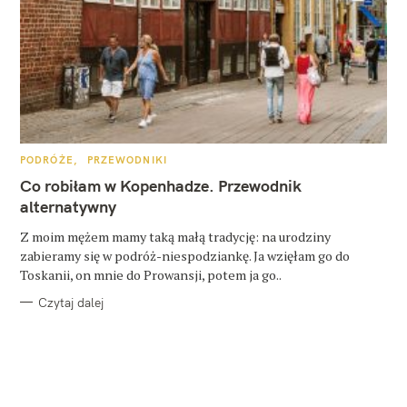
K
PODRÓŻE
PRZEWODNIKI
A
T
Co robiłam w Kopenhadze. Przewodnik
E
G
alternatywny
O
R
Z moim mężem mamy taką małą tradycję: na urodziny
I
E
zabieramy się w podróż-niespodziankę. Ja wzięłam go do
Toskanii, on mnie do Prowansji, potem ja go..
Czytaj dalej