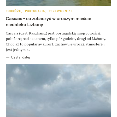
u
k
K
PODRÓŻE
PORTUGALIA
PRZEWODNIKI
A
a
T
Cascais – co zobaczyć w uroczym mieście
E
j
G
niedaleko Lizbony
O
R
:
Cascais (czyt. Kaszkaisz) jest portugalską miejscowością
I
E
położoną nad oceanem, tylko pół godziny drogi od Lizbony.
Chociaż to popularny kurort, zachowuje uroczą atmosferę i
jest jednym z..
Czytaj dalej