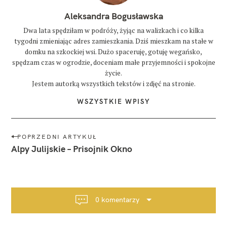
Aleksandra Bogusławska
Dwa lata spędziłam w podróży, żyjąc na walizkach i co kilka
tygodni zmieniając adres zamieszkania. Dziś mieszkam na stałe w
domku na szkockiej wsi. Dużo spaceruję, gotuję wegańsko,
spędzam czas w ogrodzie, doceniam małe przyjemności i spokojne
życie.
Jestem autorką wszystkich tekstów i zdjęć na stronie.
WSZYSTKIE WPISY
N
POPRZEDNI ARTYKUŁ
a
Alpy Julijskie – Prisojnik Okno
w
i
g
a
0 komentarzy
c
j