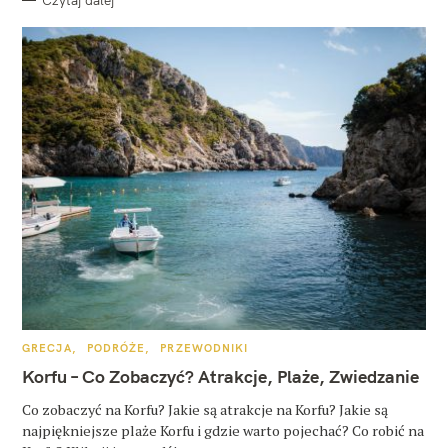
K
GRECJA
PODRÓŻE
PRZEWODNIKI
A
T
Korfu – Co Zobaczyć? Atrakcje, Plaże, Zwiedzanie
E
G
O
Co zobaczyć na Korfu? Jakie są atrakcje na Korfu? Jakie są
R
najpiękniejsze plaże Korfu i gdzie warto pojechać? Co robić na
I
E