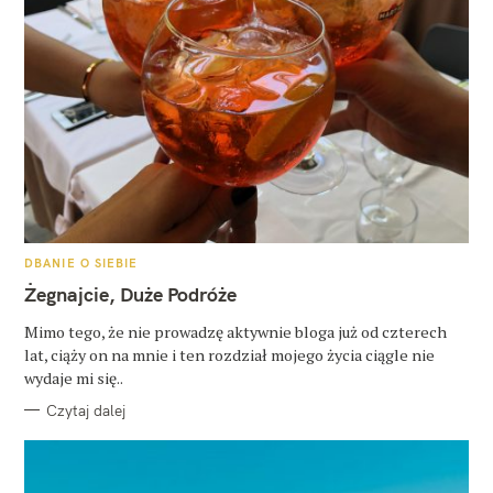
K
DBANIE O SIEBIE
A
T
Żegnajcie, Duże Podróże
E
G
O
Mimo tego, że nie prowadzę aktywnie bloga już od czterech
R
lat, ciąży on na mnie i ten rozdział mojego życia ciągle nie
I
E
wydaje mi się..
Czytaj dalej