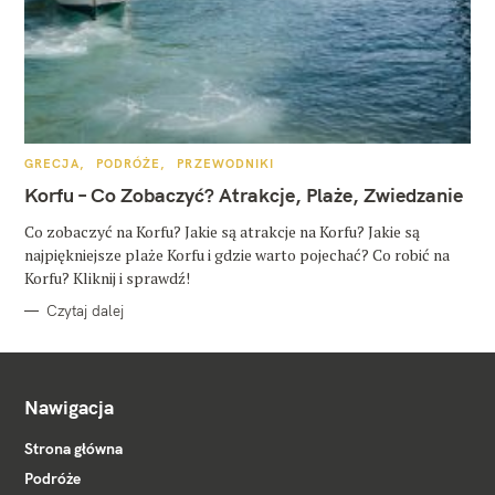
K
GRECJA
PODRÓŻE
PRZEWODNIKI
A
T
Korfu – Co Zobaczyć? Atrakcje, Plaże, Zwiedzanie
E
G
O
Co zobaczyć na Korfu? Jakie są atrakcje na Korfu? Jakie są
R
najpiękniejsze plaże Korfu i gdzie warto pojechać? Co robić na
I
E
Korfu? Kliknij i sprawdź!
Czytaj dalej
Nawigacja
Strona główna
Podróże