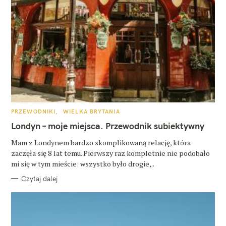
K
PRZEWODNIKI
WIELKA BRYTANIA
A
T
Londyn – moje miejsca. Przewodnik subiektywny
E
G
O
Mam z Londynem bardzo skomplikowaną relację, która
R
zaczęła się 8 lat temu. Pierwszy raz kompletnie nie podobało
I
E
mi się w tym mieście: wszystko było drogie,..
Czytaj dalej