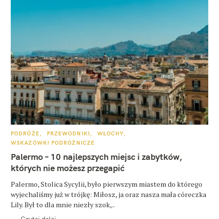
K
PODRÓŻE
PRZEWODNIKI
WŁOCHY
A
WSKAZÓWKI PODRÓŻNICZE
T
E
Palermo – 10 najlepszych miejsc i zabytków,
G
O
których nie możesz przegapić
R
I
E
Palermo, Stolica Sycylii, było pierwszym miastem do którego
wyjechaliśmy już w trójkę: Miłosz, ja oraz nasza mała córeczka
Lily. Był to dla mnie niezły szok,..
Czytaj dalej