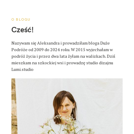
a
p
o
O BLOGU
s
Cześć!
t
a
Nazywam się Aleksandra i prowadziłam bloga Duże
Podróże od 2009 do 2024 roku. W 2015 wyjechałam w
podróż życia i przez dwa lata żyłam na walizkach. Dziś
mieszkam na szkockiej wsi i prowadzę studio dizajnu
Lumi.studio