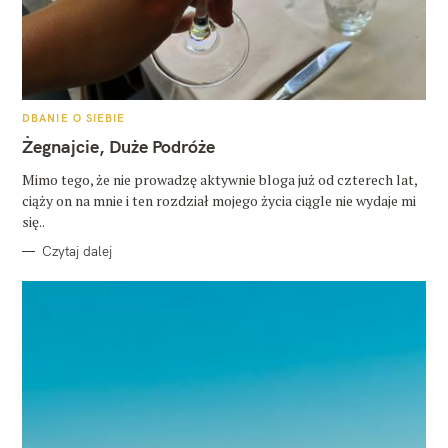
K
DBANIE O SIEBIE
A
T
Żegnajcie, Duże Podróże
E
G
O
Mimo tego, że nie prowadzę aktywnie bloga już od czterech lat,
R
ciąży on na mnie i ten rozdział mojego życia ciągle nie wydaje mi
I
E
się..
Czytaj dalej