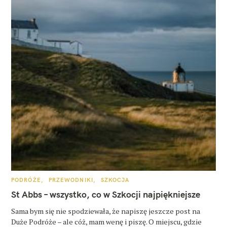
K
PODRÓŻE
PRZEWODNIKI
SZKOCJA
A
T
St Abbs – wszystko, co w Szkocji najpiękniejsze
E
G
O
Sama bym się nie spodziewała, że napiszę jeszcze post na
R
Duże Podróże – ale cóż, mam wenę i piszę. O miejscu, gdzie
I