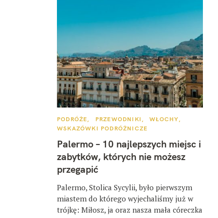
K
PODRÓŻE
PRZEWODNIKI
WŁOCHY
A
WSKAZÓWKI PODRÓŻNICZE
T
E
Palermo – 10 najlepszych miejsc i
G
O
zabytków, których nie możesz
R
I
przegapić
E
Palermo, Stolica Sycylii, było pierwszym
miastem do którego wyjechaliśmy już w
trójkę: Miłosz, ja oraz nasza mała córeczka