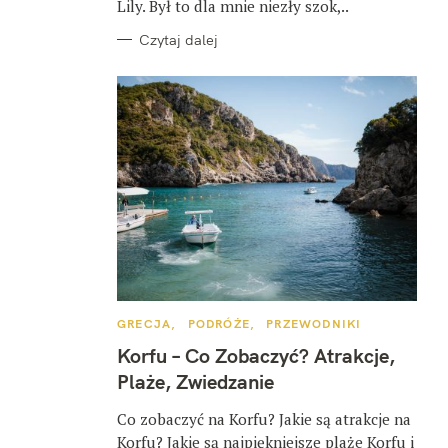
Lily. Był to dla mnie niezły szok,..
Czytaj dalej
K
GRECJA
PODRÓŻE
PRZEWODNIKI
A
T
Korfu – Co Zobaczyć? Atrakcje,
E
G
Plaże, Zwiedzanie
O
R
I
Co zobaczyć na Korfu? Jakie są atrakcje na
E
Korfu? Jakie są najpiękniejsze plaże Korfu i