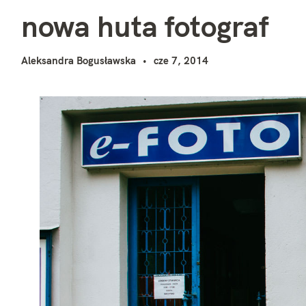
n
i
nowa huta fotograf
Aleksandra Bogusławska
cze 7, 2014