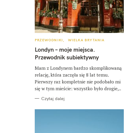
K
PRZEWODNIKI
WIELKA BRYTANIA
A
T
Londyn – moje miejsca.
E
G
Przewodnik subiektywny
O
R
I
Mam z Londynem bardzo skomplikowaną
E
relację, która zaczęła się 8 lat temu.
Pierwszy raz kompletnie nie podobało mi
się w tym mieście: wszystko było drogie,..
Czytaj dalej