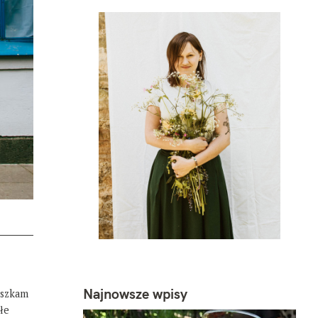
Najnowsze wpisy
eszkam
łe