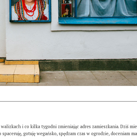
 walizkach i co kilka tygodni zmieniając adres zamieszkania. Dziś mi
żo spaceruję, gotuję wegańsko, spędzam czas w ogrodzie, doceniam ma