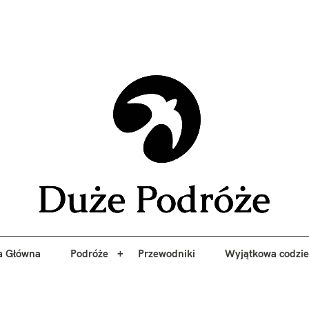
yj niezapomniane przygody z Duże Podróże. Przewodniki, porady, 
a Główna
Podróże
Przewodniki
Wyjątkowa codzi
Duże 
a Główna
Podróże
Przewodniki
Wyjątkowa codzi