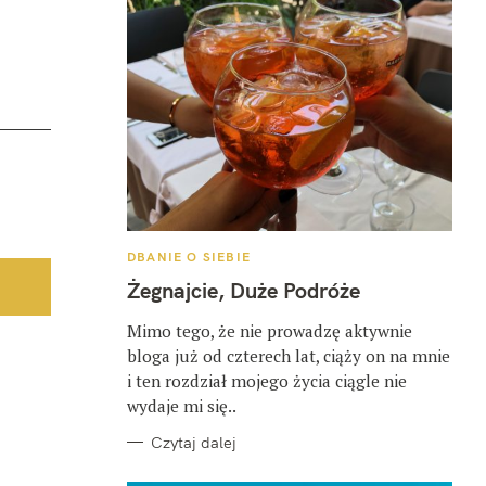
K
DBANIE O SIEBIE
A
T
Żegnajcie, Duże Podróże
E
G
O
Mimo tego, że nie prowadzę aktywnie
R
bloga już od czterech lat, ciąży on na mnie
I
E
i ten rozdział mojego życia ciągle nie
wydaje mi się..
Czytaj dalej