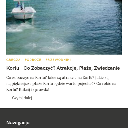
K
GRECJA
PODRÓŻE
PRZEWODNIKI
A
T
Korfu – Co Zobaczyć? Atrakcje, Plaże, Zwiedzanie
E
G
O
Co zobaczyć na Korfu? Jakie są atrakcje na Korfu? Jakie są
R
najpiękniejsze plaże Korfu i gdzie warto pojechać? Co robić na
I
E
Korfu? Kliknij i sprawdź!
Czytaj dalej
Nawigacja