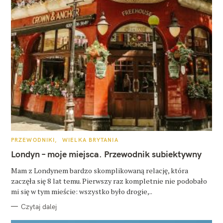
K
PRZEWODNIKI
WIELKA BRYTANIA
A
T
Londyn – moje miejsca. Przewodnik subiektywny
E
G
O
Mam z Londynem bardzo skomplikowaną relację, która
R
zaczęła się 8 lat temu. Pierwszy raz kompletnie nie podobało
I
E
mi się w tym mieście: wszystko było drogie,..
Czytaj dalej