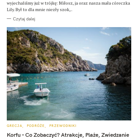
wyjechaliśmy już w trójkę: Miłosz, ja oraz nasza mała córeczka
Lily. Był to dla mnie niezły szok,..
Czytaj dalej
K
GRECJA
PODRÓŻE
PRZEWODNIKI
A
T
Korfu – Co Zobaczyć? Atrakcje, Plaże, Zwiedzanie
E