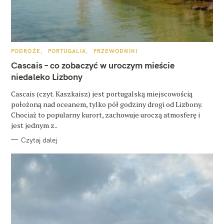
K
PODRÓŻE
PORTUGALIA
PRZEWODNIKI
A
T
Cascais – co zobaczyć w uroczym mieście
E
G
niedaleko Lizbony
O
R
Cascais (czyt. Kaszkaisz) jest portugalską miejscowością
I
E
położoną nad oceanem, tylko pół godziny drogi od Lizbony.
Chociaż to popularny kurort, zachowuje uroczą atmosferę i
jest jednym z..
Czytaj dalej