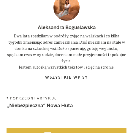
Aleksandra Bogusławska
Dwa lata spędziłam w podróży, żyjąc na walizkach i co kilka
tygodni zmieniając adres zamieszkania. Dziś mieszkam na stałe w
domku na szkockiej wsi. Dużo spaceruję, gotuję wegańsko,
spędzam czas w ogrodzie, doceniam małe przyjemności i spokojne
życie.
Jestem autorką wszystkich tekstów i zdjęć na stronie.
WSZYSTKIE WPISY
N
POPRZEDNI ARTYKUŁ
a
„Niebezpieczna” Nowa Huta
w
i
g
a