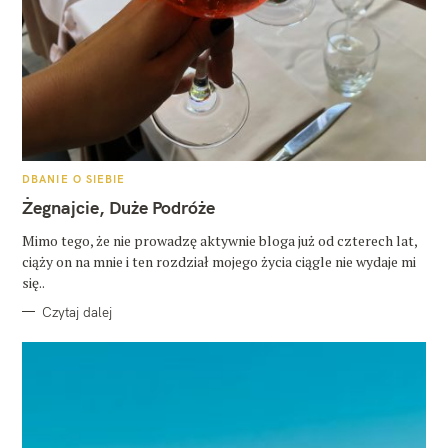
K
DBANIE O SIEBIE
A
T
Żegnajcie, Duże Podróże
E
G
O
Mimo tego, że nie prowadzę aktywnie bloga już od czterech lat,
R
ciąży on na mnie i ten rozdział mojego życia ciągle nie wydaje mi
I
E
się..
Czytaj dalej