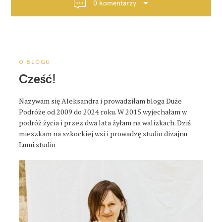
0 komentarzy
c
j
a
p
o
O BLOGU
s
Cześć!
t
a
Nazywam się Aleksandra i prowadziłam bloga Duże
Podróże od 2009 do 2024 roku. W 2015 wyjechałam w
podróż życia i przez dwa lata żyłam na walizkach. Dziś
mieszkam na szkockiej wsi i prowadzę studio dizajnu
Lumi.studio