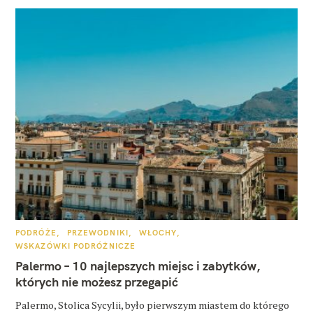
K
PODRÓŻE
PRZEWODNIKI
WŁOCHY
A
WSKAZÓWKI PODRÓŻNICZE
T
E
Palermo – 10 najlepszych miejsc i zabytków,
G
O
których nie możesz przegapić
R
I
E
Palermo, Stolica Sycylii, było pierwszym miastem do którego