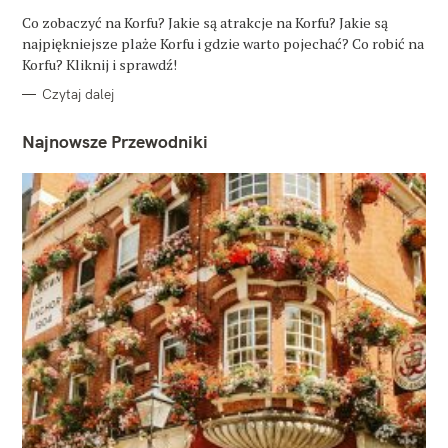
G
O
Co zobaczyć na Korfu? Jakie są atrakcje na Korfu? Jakie są
R
najpiękniejsze plaże Korfu i gdzie warto pojechać? Co robić na
I
E
Korfu? Kliknij i sprawdź!
Czytaj dalej
Najnowsze Przewodniki