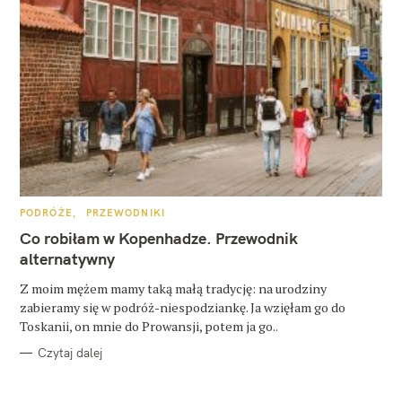
K
PODRÓŻE
PRZEWODNIKI
A
T
Co robiłam w Kopenhadze. Przewodnik
E
G
alternatywny
O
R
Z moim mężem mamy taką małą tradycję: na urodziny
I
E
zabieramy się w podróż-niespodziankę. Ja wzięłam go do
Toskanii, on mnie do Prowansji, potem ja go..
Czytaj dalej