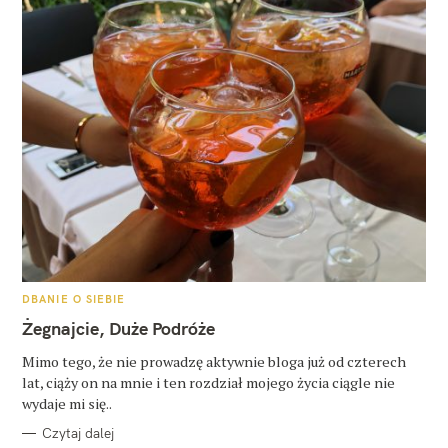
K
DBANIE O SIEBIE
A
T
Żegnajcie, Duże Podróże
E
G
O
Mimo tego, że nie prowadzę aktywnie bloga już od czterech
R
lat, ciąży on na mnie i ten rozdział mojego życia ciągle nie
I
E
wydaje mi się..
Czytaj dalej