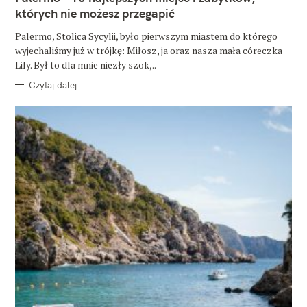
O
których nie możesz przegapić
R
I
E
Palermo, Stolica Sycylii, było pierwszym miastem do którego
wyjechaliśmy już w trójkę: Miłosz, ja oraz nasza mała córeczka
Lily. Był to dla mnie niezły szok,..
Czytaj dalej