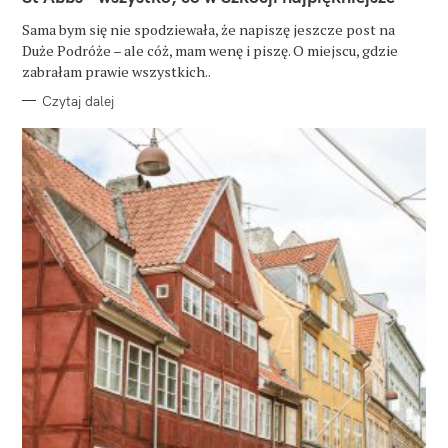
E
G
O
Sama bym się nie spodziewała, że napiszę jeszcze post na
R
Duże Podróże – ale cóż, mam wenę i piszę. O miejscu, gdzie
I
E
zabrałam prawie wszystkich..
Czytaj dalej