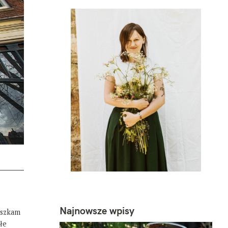
Najnowsze wpisy
eszkam
łe