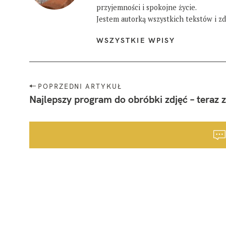
przyjemności i spokojne życie.
Jestem autorką wszystkich tekstów i zdj
WSZYSTKIE WPISY
N
POPRZEDNI ARTYKUŁ
a
Najlepszy program do obróbki zdjęć – teraz 
w
i
g
a
c
j
a
p