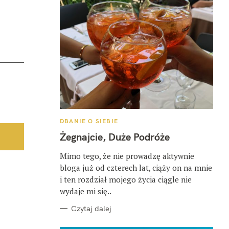
K
DBANIE O SIEBIE
A
T
Żegnajcie, Duże Podróże
E
G
O
Mimo tego, że nie prowadzę aktywnie
R
bloga już od czterech lat, ciąży on na mnie
I
E
i ten rozdział mojego życia ciągle nie
wydaje mi się..
Czytaj dalej