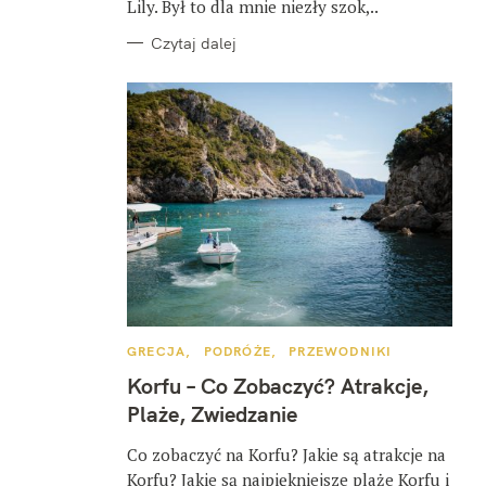
Lily. Był to dla mnie niezły szok,..
Czytaj dalej
K
GRECJA
PODRÓŻE
PRZEWODNIKI
A
T
Korfu – Co Zobaczyć? Atrakcje,
E
G
Plaże, Zwiedzanie
O
R
I
Co zobaczyć na Korfu? Jakie są atrakcje na
E
Korfu? Jakie są najpiękniejsze plaże Korfu i