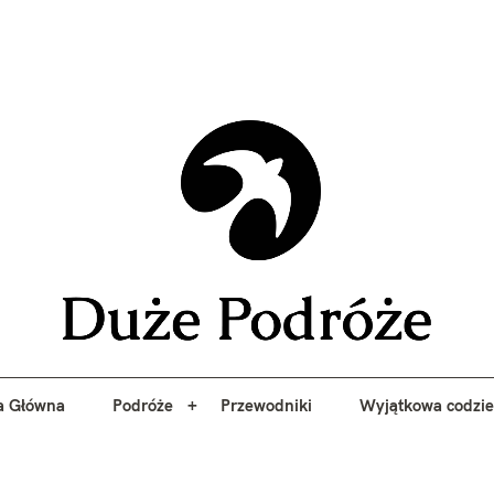
yj niezapomniane przygody z Duże Podróże. Przewodniki, porady, 
a Główna
Podróże
Przewodniki
Wyjątkowa codzi
Duże 
a Główna
Podróże
Przewodniki
Wyjątkowa codzi