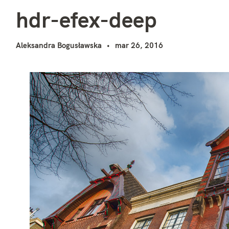
h
i
hdr-efex-deep
Aleksandra Bogusławska
mar 26, 2016