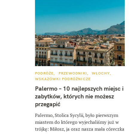
K
PODRÓŻE
PRZEWODNIKI
WŁOCHY
A
WSKAZÓWKI PODRÓŻNICZE
T
E
Palermo – 10 najlepszych miejsc i
G
O
zabytków, których nie możesz
R
I
przegapić
E
Palermo, Stolica Sycylii, było pierwszym
miastem do którego wyjechaliśmy już w
trójkę: Miłosz, ja oraz nasza mała córeczka