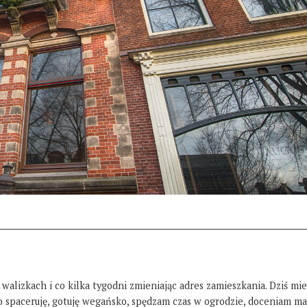
 walizkach i co kilka tygodni zmieniając adres zamieszkania. Dziś mi
żo spaceruję, gotuję wegańsko, spędzam czas w ogrodzie, doceniam ma