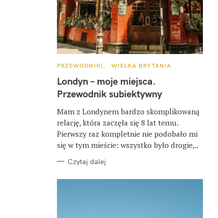
K
PRZEWODNIKI
WIELKA BRYTANIA
A
T
Londyn – moje miejsca.
E
G
Przewodnik subiektywny
O
R
I
Mam z Londynem bardzo skomplikowaną
E
relację, która zaczęła się 8 lat temu.
Pierwszy raz kompletnie nie podobało mi
się w tym mieście: wszystko było drogie,..
Czytaj dalej