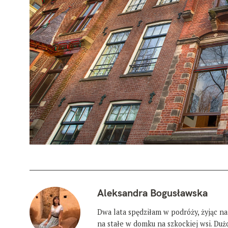
Aleksandra Bogusławska
Dwa lata spędziłam w podróży, żyjąc na
na stałe w domku na szkockiej wsi. Du