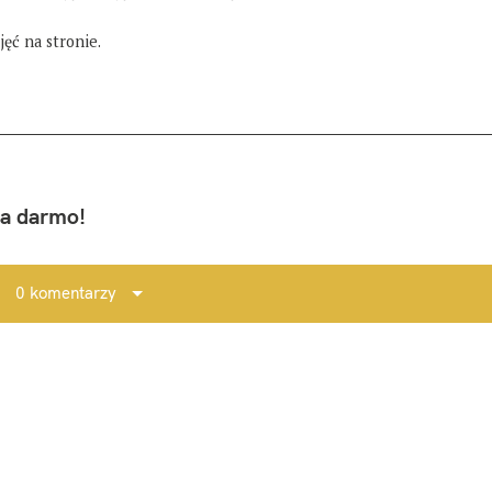
ęć na stronie.
za darmo!
0 komentarzy