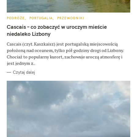
u
k
K
PODRÓŻE
PORTUGALIA
PRZEWODNIKI
a
A
T
Cascais – co zobaczyć w uroczym mieście
E
j
G
niedaleko Lizbony
O
:
R
Cascais (czyt. Kaszkaisz) jest portugalską miejscowością
I
E
położoną nad oceanem, tylko pół godziny drogi od Lizbony.
Chociaż to popularny kurort, zachowuje uroczą atmosferę i
jest jednym z..
Czytaj dalej