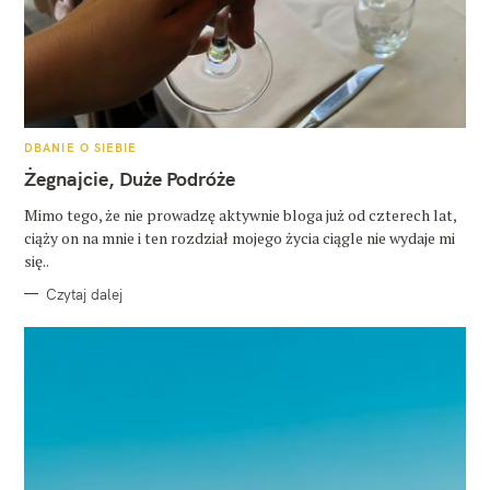
K
DBANIE O SIEBIE
A
T
Żegnajcie, Duże Podróże
E
G
O
Mimo tego, że nie prowadzę aktywnie bloga już od czterech lat,
R
ciąży on na mnie i ten rozdział mojego życia ciągle nie wydaje mi
I
E
się..
Czytaj dalej