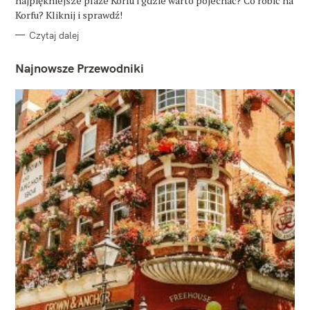
najpiękniejsze plaże Korfu i gdzie warto pojechać? Co robić na
I
E
Korfu? Kliknij i sprawdź!
Czytaj dalej
Najnowsze Przewodniki