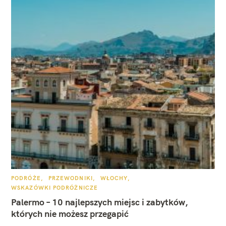
K
PODRÓŻE
PRZEWODNIKI
WŁOCHY
A
WSKAZÓWKI PODRÓŻNICZE
T
E
Palermo – 10 najlepszych miejsc i zabytków,
G
O
których nie możesz przegapić
R
I