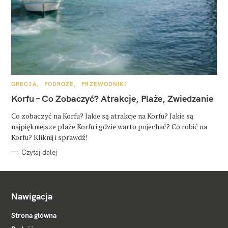
K
GRECJA
PODRÓŻE
PRZEWODNIKI
A
T
Korfu – Co Zobaczyć? Atrakcje, Plaże, Zwiedzanie
E
G
O
Co zobaczyć na Korfu? Jakie są atrakcje na Korfu? Jakie są
R
najpiękniejsze plaże Korfu i gdzie warto pojechać? Co robić na
I
E
Korfu? Kliknij i sprawdź!
Czytaj dalej
Nawigacja
Strona główna