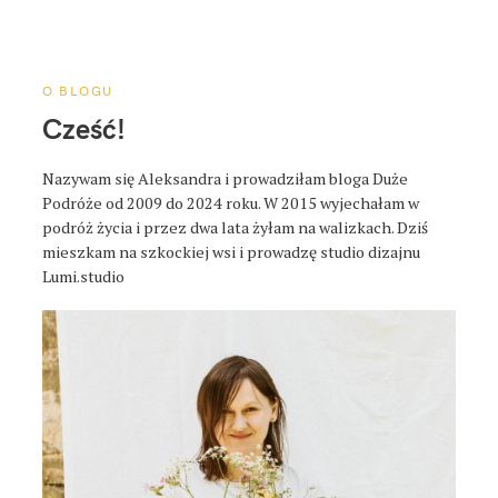
a
p
o
s
O BLOGU
t
Cześć!
a
Nazywam się Aleksandra i prowadziłam bloga Duże
Podróże od 2009 do 2024 roku. W 2015 wyjechałam w
podróż życia i przez dwa lata żyłam na walizkach. Dziś
mieszkam na szkockiej wsi i prowadzę studio dizajnu
Lumi.studio