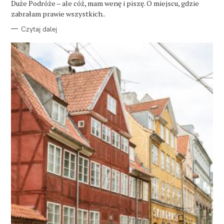
Duże Podróże – ale cóż, mam wenę i piszę. O miejscu, gdzie
I
E
zabrałam prawie wszystkich..
Czytaj dalej