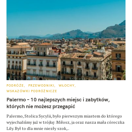
K
PODRÓŻE
PRZEWODNIKI
WŁOCHY
A
WSKAZÓWKI PODRÓŻNICZE
T
E
Palermo – 10 najlepszych miejsc i zabytków,
G
O
których nie możesz przegapić
R
I
E
Palermo, Stolica Sycylii, było pierwszym miastem do którego
wyjechaliśmy już w trójkę: Miłosz, ja oraz nasza mała córeczka
Lily. Był to dla mnie niezły szok,..