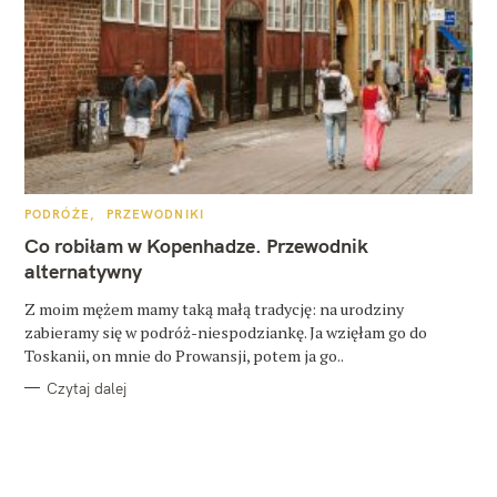
K
PODRÓŻE
PRZEWODNIKI
A
T
Co robiłam w Kopenhadze. Przewodnik
E
G
alternatywny
O
R
Z moim mężem mamy taką małą tradycję: na urodziny
I
E
zabieramy się w podróż-niespodziankę. Ja wzięłam go do
Toskanii, on mnie do Prowansji, potem ja go..
Czytaj dalej