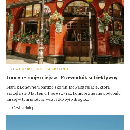
K
PRZEWODNIKI
WIELKA BRYTANIA
A
T
Londyn – moje miejsca. Przewodnik subiektywny
E
G
O
Mam z Londynem bardzo skomplikowaną relację, która
R
zaczęła się 8 lat temu. Pierwszy raz kompletnie nie podobało
I
E
mi się w tym mieście: wszystko było drogie,..
Czytaj dalej