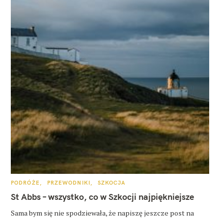
K
PODRÓŻE
PRZEWODNIKI
SZKOCJA
A
T
St Abbs – wszystko, co w Szkocji najpiękniejsze
E
G
O
Sama bym się nie spodziewała, że napiszę jeszcze post na
R