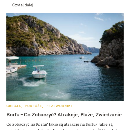
Czytaj dalej
K
GRECJA
PODRÓŻE
PRZEWODNIKI
A
T
Korfu – Co Zobaczyć? Atrakcje, Plaże, Zwiedzanie
E
G
O
Co zobaczyć na Korfu? Jakie są atrakcje na Korfu? Jakie są
R