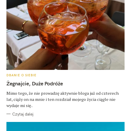
K
DBANIE O SIEBIE
A
T
Żegnajcie, Duże Podróże
E
G
O
Mimo tego, że nie prowadzę aktywnie bloga już od czterech
R
lat, ciąży on na mnie i ten rozdział mojego życia ciągle nie
I
E
wydaje mi się..
Czytaj dalej