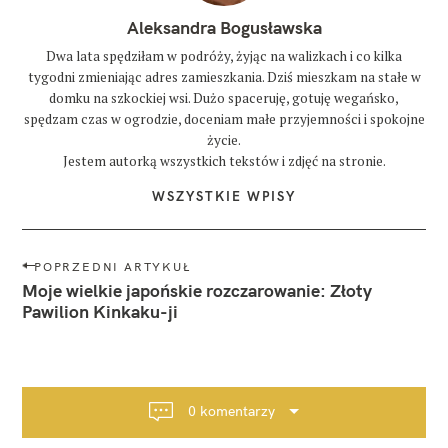
Aleksandra Bogusławska
Dwa lata spędziłam w podróży, żyjąc na walizkach i co kilka
tygodni zmieniając adres zamieszkania. Dziś mieszkam na stałe w
domku na szkockiej wsi. Dużo spaceruję, gotuję wegańsko,
spędzam czas w ogrodzie, doceniam małe przyjemności i spokojne
życie.
Jestem autorką wszystkich tekstów i zdjęć na stronie.
WSZYSTKIE WPISY
N
POPRZEDNI ARTYKUŁ
a
Moje wielkie japońskie rozczarowanie: Złoty
w
Pawilion Kinkaku-ji
i
g
a
c
0 komentarzy
j