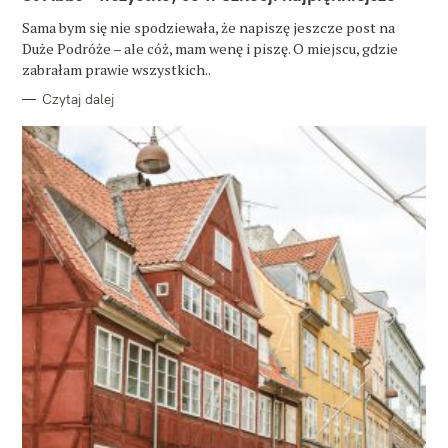
E
G
O
Sama bym się nie spodziewała, że napiszę jeszcze post na
R
Duże Podróże – ale cóż, mam wenę i piszę. O miejscu, gdzie
I
E
zabrałam prawie wszystkich..
Czytaj dalej