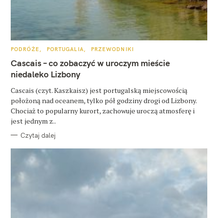
K
PODRÓŻE
PORTUGALIA
PRZEWODNIKI
A
T
Cascais – co zobaczyć w uroczym mieście
E
G
niedaleko Lizbony
O
R
Cascais (czyt. Kaszkaisz) jest portugalską miejscowością
I
E
położoną nad oceanem, tylko pół godziny drogi od Lizbony.
Chociaż to popularny kurort, zachowuje uroczą atmosferę i
jest jednym z..
Czytaj dalej