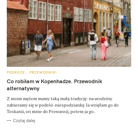
K
PODRÓŻE
PRZEWODNIKI
A
T
Co robiłam w Kopenhadze. Przewodnik
E
G
alternatywny
O
R
Z moim mężem mamy taką małą tradycję: na urodziny
I
E
zabieramy się w podróż-niespodziankę. Ja wzięłam go do
Toskanii, on mnie do Prowansji, potem ja go..
Czytaj dalej