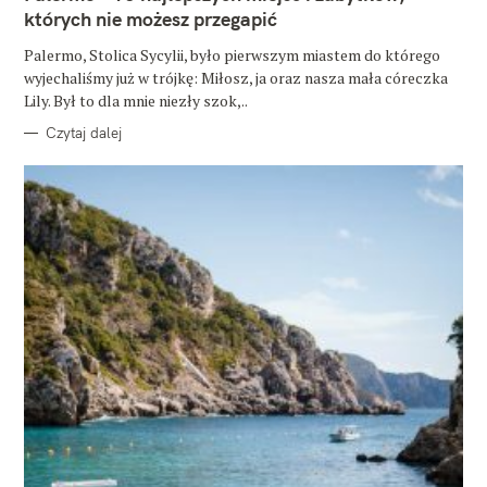
O
których nie możesz przegapić
R
I
E
Palermo, Stolica Sycylii, było pierwszym miastem do którego
wyjechaliśmy już w trójkę: Miłosz, ja oraz nasza mała córeczka
Lily. Był to dla mnie niezły szok,..
Czytaj dalej