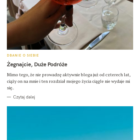
K
DBANIE O SIEBIE
A
T
Żegnajcie, Duże Podróże
E
G
O
Mimo tego, że nie prowadzę aktywnie bloga już od czterech lat,
R
ciąży on na mnie i ten rozdział mojego życia ciągle nie wydaje mi
I
E
się..
Czytaj dalej