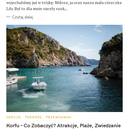
wyjechaliśmy już w trójkę: Miłosz, ja oraz nasza mała córeczka
Lily. Był to dla mnie niezły szok,..
Czytaj dalej
K
GRECJA
PODRÓŻE
PRZEWODNIKI
A
T
Korfu – Co Zobaczyć? Atrakcje, Plaże, Zwiedzanie
E