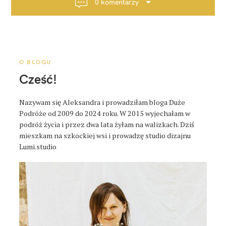
0 komentarzy
c
j
a
p
o
O BLOGU
s
Cześć!
t
a
Nazywam się Aleksandra i prowadziłam bloga Duże
Podróże od 2009 do 2024 roku. W 2015 wyjechałam w
podróż życia i przez dwa lata żyłam na walizkach. Dziś
mieszkam na szkockiej wsi i prowadzę studio dizajnu
Lumi.studio