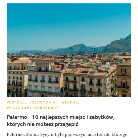
K
PODRÓŻE
PRZEWODNIKI
WŁOCHY
A
WSKAZÓWKI PODRÓŻNICZE
T
E
Palermo – 10 najlepszych miejsc i zabytków,
G
O
których nie możesz przegapić
R
I
E
Palermo, Stolica Sycylii, było pierwszym miastem do którego