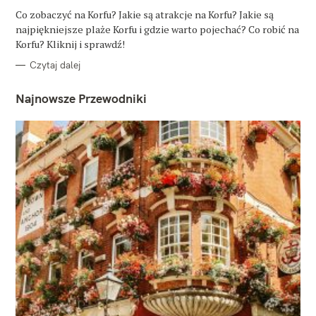
G
O
Co zobaczyć na Korfu? Jakie są atrakcje na Korfu? Jakie są
R
najpiękniejsze plaże Korfu i gdzie warto pojechać? Co robić na
I
E
Korfu? Kliknij i sprawdź!
Czytaj dalej
Najnowsze Przewodniki