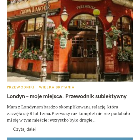
K
PRZEWODNIKI
WIELKA BRYTANIA
A
T
Londyn – moje miejsca. Przewodnik subiektywny
E
G
O
Mam z Londynem bardzo skomplikowaną relację, która
R
zaczęła się 8 lat temu. Pierwszy raz kompletnie nie podobało
I
E
mi się w tym mieście: wszystko było drogie,..
Czytaj dalej