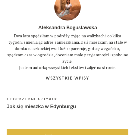
Aleksandra Bogusławska
Dwa lata spędziłam w podróży, żyjąc na walizkach i co kilka
tygodni zmieniając adres zamieszkania. Dziś mieszkam na stałe w
domku na szkockiej wsi. Dużo spaceruję, gotuję wegańsko,
spędzam czas w ogrodzie, doceniam małe przyjemności i spokojne
życie.
Jestem autorką wszystkich tekstów i zdjęć na stronie.
WSZYSTKIE WPISY
N
POPRZEDNI ARTYKUŁ
a
Jak się mieszka w Edynburgu
w
i
g
a