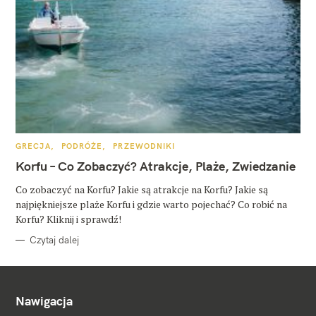
K
GRECJA
PODRÓŻE
PRZEWODNIKI
A
T
Korfu – Co Zobaczyć? Atrakcje, Plaże, Zwiedzanie
E
G
O
Co zobaczyć na Korfu? Jakie są atrakcje na Korfu? Jakie są
R
najpiękniejsze plaże Korfu i gdzie warto pojechać? Co robić na
I
E
Korfu? Kliknij i sprawdź!
Czytaj dalej
Nawigacja