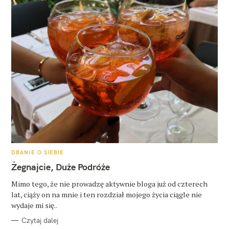
K
DBANIE O SIEBIE
A
T
Żegnajcie, Duże Podróże
E
G
O
Mimo tego, że nie prowadzę aktywnie bloga już od czterech
R
lat, ciąży on na mnie i ten rozdział mojego życia ciągle nie
I
E
wydaje mi się..
Czytaj dalej