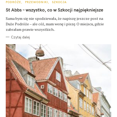
K
PODRÓŻE
PRZEWODNIKI
SZKOCJA
A
T
St Abbs – wszystko, co w Szkocji najpiękniejsze
E
G
O
Sama bym się nie spodziewała, że napiszę jeszcze post na
R
Duże Podróże – ale cóż, mam wenę i piszę. O miejscu, gdzie
I
E
zabrałam prawie wszystkich..
Czytaj dalej