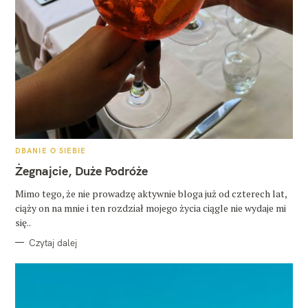
K
DBANIE O SIEBIE
A
T
Żegnajcie, Duże Podróże
E
G
O
Mimo tego, że nie prowadzę aktywnie bloga już od czterech lat,
R
ciąży on na mnie i ten rozdział mojego życia ciągle nie wydaje mi
I
E
się..
Czytaj dalej