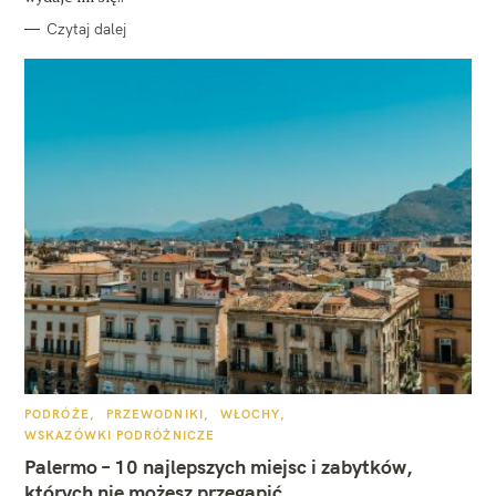
Czytaj dalej
K
PODRÓŻE
PRZEWODNIKI
WŁOCHY
A
WSKAZÓWKI PODRÓŻNICZE
T
E
Palermo – 10 najlepszych miejsc i zabytków,
G
O
których nie możesz przegapić
R