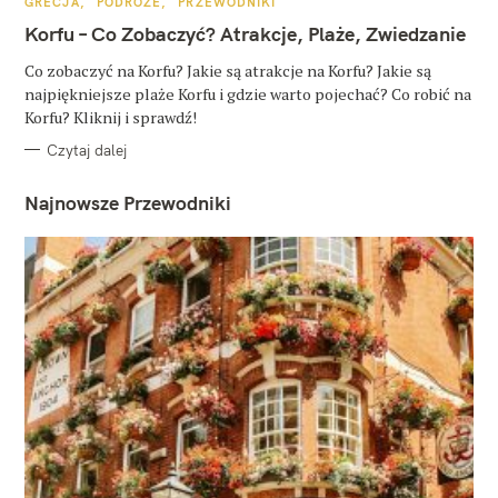
K
GRECJA
PODRÓŻE
PRZEWODNIKI
A
T
Korfu – Co Zobaczyć? Atrakcje, Plaże, Zwiedzanie
E
G
O
Co zobaczyć na Korfu? Jakie są atrakcje na Korfu? Jakie są
R
najpiękniejsze plaże Korfu i gdzie warto pojechać? Co robić na
I
E
Korfu? Kliknij i sprawdź!
Czytaj dalej
Najnowsze Przewodniki