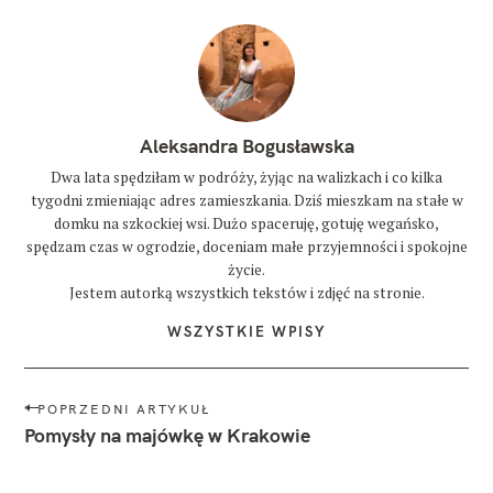
Aleksandra Bogusławska
Dwa lata spędziłam w podróży, żyjąc na walizkach i co kilka
tygodni zmieniając adres zamieszkania. Dziś mieszkam na stałe w
domku na szkockiej wsi. Dużo spaceruję, gotuję wegańsko,
spędzam czas w ogrodzie, doceniam małe przyjemności i spokojne
życie.
Jestem autorką wszystkich tekstów i zdjęć na stronie.
WSZYSTKIE WPISY
N
POPRZEDNI ARTYKUŁ
a
Pomysły na majówkę w Krakowie
w
i