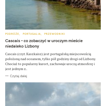
z
u
k
a
j
K
PODRÓŻE
PORTUGALIA
PRZEWODNIKI
A
T
Cascais – co zobaczyć w uroczym mieście
:
E
G
niedaleko Lizbony
O
R
Cascais (czyt. Kaszkaisz) jest portugalską miejscowością
I
E
położoną nad oceanem, tylko pół godziny drogi od Lizbony.
Chociaż to popularny kurort, zachowuje uroczą atmosferę i
jest jednym z..
Czytaj dalej