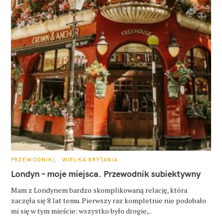
K
PRZEWODNIKI
WIELKA BRYTANIA
A
T
Londyn – moje miejsca. Przewodnik subiektywny
E
G
O
Mam z Londynem bardzo skomplikowaną relację, która
R
zaczęła się 8 lat temu. Pierwszy raz kompletnie nie podobało
I
E
mi się w tym mieście: wszystko było drogie,..