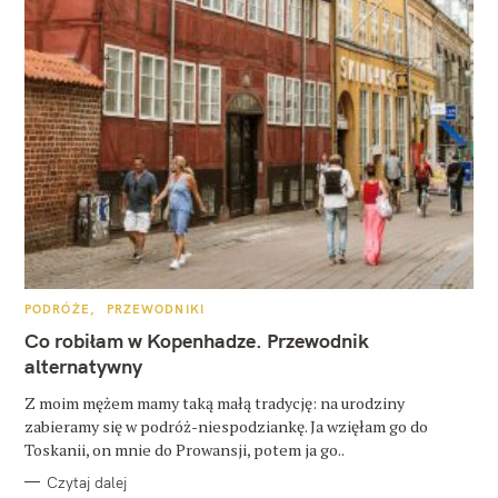
K
PODRÓŻE
PRZEWODNIKI
A
T
Co robiłam w Kopenhadze. Przewodnik
E
G
alternatywny
O
R
Z moim mężem mamy taką małą tradycję: na urodziny
I
E
zabieramy się w podróż-niespodziankę. Ja wzięłam go do
Toskanii, on mnie do Prowansji, potem ja go..
Czytaj dalej