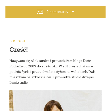
g
a
0 komentarzy
c
j
a
p
o
O BLOGU
s
Cześć!
t
a
Nazywam się Aleksandra i prowadziłam bloga Duże
Podróże od 2009 do 2024 roku. W 2015 wyjechałam w
podróż życia i przez dwa lata żyłam na walizkach. Dziś
mieszkam na szkockiej wsi i prowadzę studio dizajnu
Lumi.studio