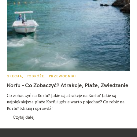
K
GRECJA
PODRÓŻE
PRZEWODNIKI
A
T
Korfu – Co Zobaczyć? Atrakcje, Plaże, Zwiedzanie
E
G
O
Co zobaczyć na Korfu? Jakie są atrakcje na Korfu? Jakie są
R
najpiękniejsze plaże Korfu i gdzie warto pojechać? Co robić na
I
E
Korfu? Kliknij i sprawdź!
Czytaj dalej