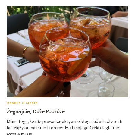
K
DBANIE O SIEBIE
A
T
Żegnajcie, Duże Podróże
E
G
O
Mimo tego, że nie prowadzę aktywnie bloga już od czterech
R
lat, ciąży on na mnie i ten rozdział mojego życia ciągle nie
I
E
wydaje mi się..