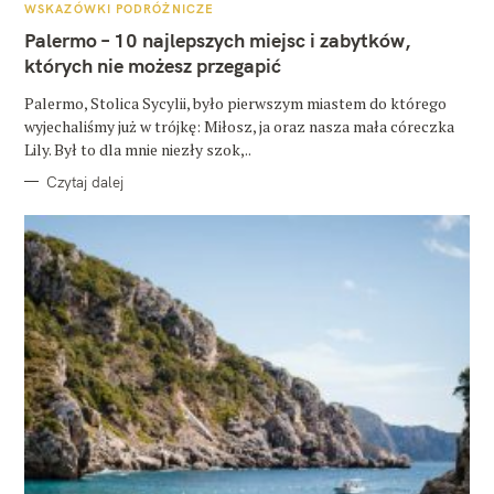
A
WSKAZÓWKI PODRÓŻNICZE
T
E
Palermo – 10 najlepszych miejsc i zabytków,
G
O
których nie możesz przegapić
R
I
E
Palermo, Stolica Sycylii, było pierwszym miastem do którego
wyjechaliśmy już w trójkę: Miłosz, ja oraz nasza mała córeczka
Lily. Był to dla mnie niezły szok,..
Czytaj dalej