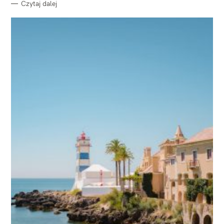
Czytaj dalej
W
y
s