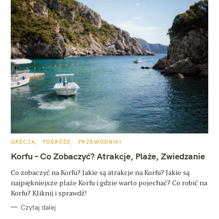
K
GRECJA
PODRÓŻE
PRZEWODNIKI
A
T
Korfu – Co Zobaczyć? Atrakcje, Plaże, Zwiedzanie
E
G
O
Co zobaczyć na Korfu? Jakie są atrakcje na Korfu? Jakie są
R
najpiękniejsze plaże Korfu i gdzie warto pojechać? Co robić na
I
E
Korfu? Kliknij i sprawdź!
Czytaj dalej