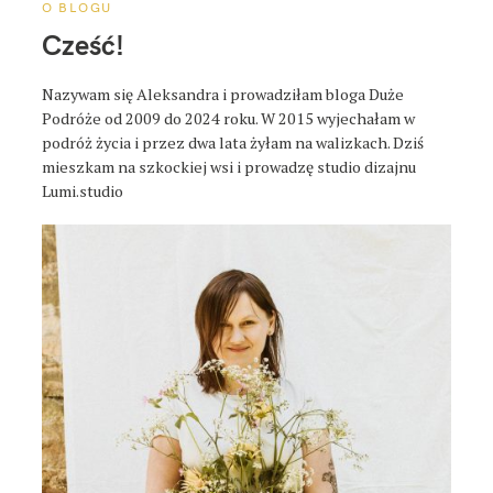
o
O BLOGU
s
Cześć!
t
a
Nazywam się Aleksandra i prowadziłam bloga Duże
Podróże od 2009 do 2024 roku. W 2015 wyjechałam w
podróż życia i przez dwa lata żyłam na walizkach. Dziś
mieszkam na szkockiej wsi i prowadzę studio dizajnu
Lumi.studio