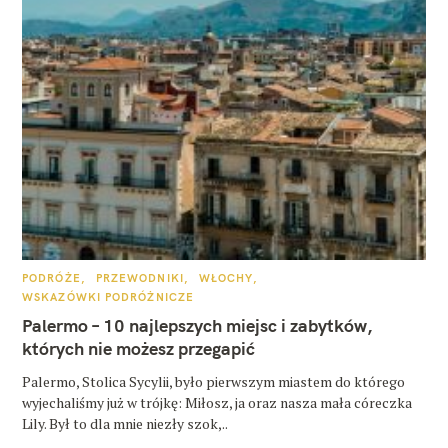
K
PODRÓŻE
PRZEWODNIKI
WŁOCHY
A
WSKAZÓWKI PODRÓŻNICZE
T
E
Palermo – 10 najlepszych miejsc i zabytków,
G
O
których nie możesz przegapić
R
I
E
Palermo, Stolica Sycylii, było pierwszym miastem do którego
wyjechaliśmy już w trójkę: Miłosz, ja oraz nasza mała córeczka
Lily. Był to dla mnie niezły szok,..