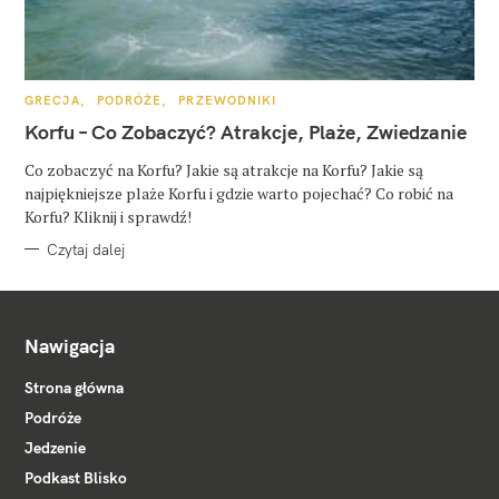
K
GRECJA
PODRÓŻE
PRZEWODNIKI
A
T
Korfu – Co Zobaczyć? Atrakcje, Plaże, Zwiedzanie
E
G
O
Co zobaczyć na Korfu? Jakie są atrakcje na Korfu? Jakie są
R
najpiękniejsze plaże Korfu i gdzie warto pojechać? Co robić na
I
E
Korfu? Kliknij i sprawdź!
Czytaj dalej
Nawigacja
Strona główna
Podróże
Jedzenie
Podkast Blisko