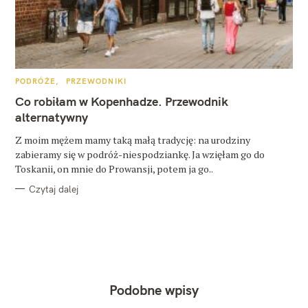
K
PODRÓŻE
PRZEWODNIKI
A
T
Co robiłam w Kopenhadze. Przewodnik
E
G
alternatywny
O
R
Z moim mężem mamy taką małą tradycję: na urodziny
I
E
zabieramy się w podróż-niespodziankę. Ja wzięłam go do
Toskanii, on mnie do Prowansji, potem ja go..
Czytaj dalej
Podobne wpisy