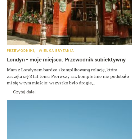
K
PRZEWODNIKI
WIELKA BRYTANIA
A
T
Londyn – moje miejsca. Przewodnik subiektywny
E
G
O
Mam z Londynem bardzo skomplikowaną relację, która
R
zaczęła się 8 lat temu. Pierwszy raz kompletnie nie podobało
I
E
mi się w tym mieście: wszystko było drogie,..
Czytaj dalej