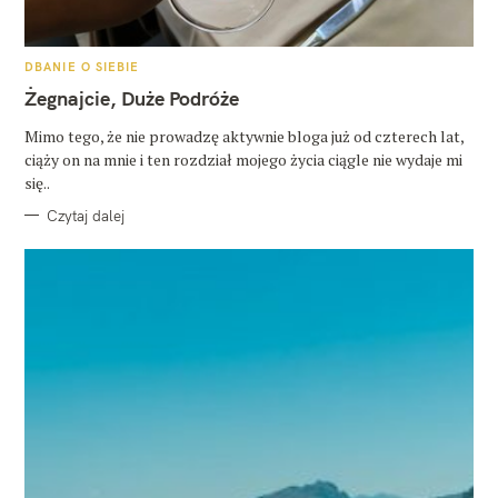
K
DBANIE O SIEBIE
A
T
Żegnajcie, Duże Podróże
E
G
O
Mimo tego, że nie prowadzę aktywnie bloga już od czterech lat,
R
ciąży on na mnie i ten rozdział mojego życia ciągle nie wydaje mi
I
E
się..
Czytaj dalej