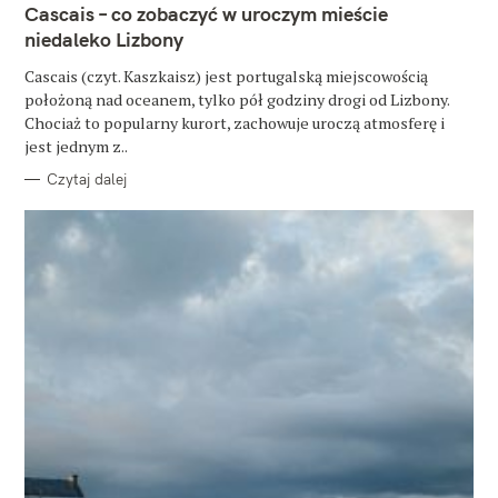
k
T
Cascais – co zobaczyć w uroczym mieście
E
a
G
niedaleko Lizbony
O
R
j
Cascais (czyt. Kaszkaisz) jest portugalską miejscowością
I
E
położoną nad oceanem, tylko pół godziny drogi od Lizbony.
:
Chociaż to popularny kurort, zachowuje uroczą atmosferę i
jest jednym z..
Czytaj dalej