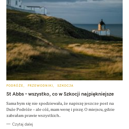
K
PODRÓŻE
PRZEWODNIKI
SZKOCJA
A
T
St Abbs – wszystko, co w Szkocji najpiękniejsze
E
G
O
Sama bym się nie spodziewała, że napiszę jeszcze post na
R
Duże Podróże – ale cóż, mam wenę i piszę. O miejscu, gdzie
I
E
zabrałam prawie wszystkich..
Czytaj dalej