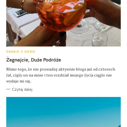
K
DBANIE O SIEBIE
A
T
Żegnajcie, Duże Podróże
E
G
O
Mimo tego, że nie prowadzę aktywnie bloga już od czterech
R
lat, ciąży on na mnie i ten rozdział mojego życia ciągle nie
I
E
wydaje mi się..
Czytaj dalej