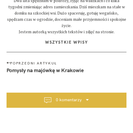
Dwa lata spędziłam w podróży, żyjąc na walizkach i co kilka
tygodni zmieniając adres zamieszkania. Dziś mieszkam na stałe w
domku na szkockiej wsi. Dużo spaceruję, gotuję wegańsko,
spędzam czas w ogrodzie, doceniam małe przyjemności i spokojne
życie.
Jestem autorką wszystkich tekstów i zdjęć na stronie.
WSZYSTKIE WPISY
N
POPRZEDNI ARTYKUŁ
a
Pomysły na majówkę w Krakowie
w
i
g
a
0 komentarzy
c
j
a
p