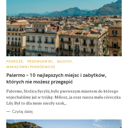
K
PODRÓŻE
PRZEWODNIKI
WŁOCHY
A
WSKAZÓWKI PODRÓŻNICZE
T
E
Palermo – 10 najlepszych miejsc i zabytków,
G
O
których nie możesz przegapić
R
I
E
Palermo, Stolica Sycylii, było pierwszym miastem do którego
wyjechaliśmy już w trójkę: Miłosz, ja oraz nasza mała córeczka
Lily. Był to dla mnie niezły szok,..
Czytaj dalej