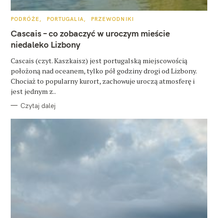
K
PODRÓŻE
PORTUGALIA
PRZEWODNIKI
A
T
Cascais – co zobaczyć w uroczym mieście
E
G
niedaleko Lizbony
O
R
Cascais (czyt. Kaszkaisz) jest portugalską miejscowością
I
E
położoną nad oceanem, tylko pół godziny drogi od Lizbony.
Chociaż to popularny kurort, zachowuje uroczą atmosferę i
jest jednym z..
Czytaj dalej