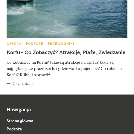
K
GRECJA
PODRÓŻE
PRZEWODNIKI
A
T
Korfu – Co Zobaczyć? Atrakcje, Plaże, Zwiedzanie
E
G
O
Co zobaczyć na Korfu? Jakie są atrakcje na Korfu? Jakie są
R
najpiękniejsze plaże Korfu i gdzie warto pojechać? Co robić na
I
E
Korfu? Kliknij i sprawdź!
Czytaj dalej
Nawigacja
Strona główna
Podróże