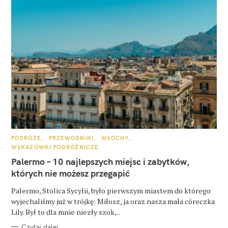
K
PODRÓŻE
PRZEWODNIKI
WŁOCHY
A
WSKAZÓWKI PODRÓŻNICZE
T
E
Palermo – 10 najlepszych miejsc i zabytków,
G
O
których nie możesz przegapić
R
I
E
Palermo, Stolica Sycylii, było pierwszym miastem do którego
wyjechaliśmy już w trójkę: Miłosz, ja oraz nasza mała córeczka
Lily. Był to dla mnie niezły szok,..
Czytaj dalej