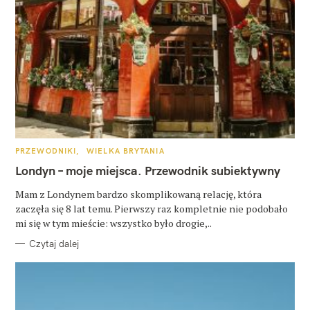
K
PRZEWODNIKI
WIELKA BRYTANIA
A
T
Londyn – moje miejsca. Przewodnik subiektywny
E
G
O
Mam z Londynem bardzo skomplikowaną relację, która
R
zaczęła się 8 lat temu. Pierwszy raz kompletnie nie podobało
I
E
mi się w tym mieście: wszystko było drogie,..
Czytaj dalej