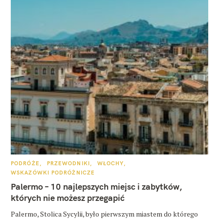
K
PODRÓŻE
PRZEWODNIKI
WŁOCHY
A
WSKAZÓWKI PODRÓŻNICZE
T
E
Palermo – 10 najlepszych miejsc i zabytków,
G
O
których nie możesz przegapić
R
I
E
Palermo, Stolica Sycylii, było pierwszym miastem do którego