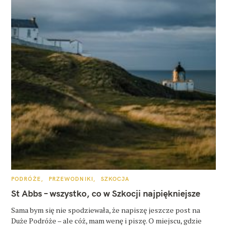
K
PODRÓŻE
PRZEWODNIKI
SZKOCJA
A
T
St Abbs – wszystko, co w Szkocji najpiękniejsze
E
G
O
Sama bym się nie spodziewała, że napiszę jeszcze post na
R
Duże Podróże – ale cóż, mam wenę i piszę. O miejscu, gdzie
I
E