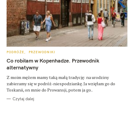
K
PODRÓŻE
PRZEWODNIKI
A
T
Co robiłam w Kopenhadze. Przewodnik
E
G
alternatywny
O
R
Z moim mężem mamy taką małą tradycję: na urodziny
I
E
zabieramy się w podróż-niespodziankę. Ja wzięłam go do
Toskanii, on mnie do Prowansji, potem ja go..
Czytaj dalej