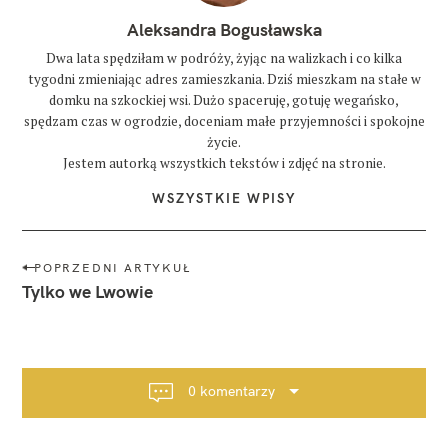
Aleksandra Bogusławska
Dwa lata spędziłam w podróży, żyjąc na walizkach i co kilka
tygodni zmieniając adres zamieszkania. Dziś mieszkam na stałe w
domku na szkockiej wsi. Dużo spaceruję, gotuję wegańsko,
spędzam czas w ogrodzie, doceniam małe przyjemności i spokojne
życie.
Jestem autorką wszystkich tekstów i zdjęć na stronie.
WSZYSTKIE WPISY
N
POPRZEDNI ARTYKUŁ
a
Tylko we Lwowie
w
i
g
a
0 komentarzy
c
j