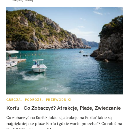
K
GRECJA
PODRÓŻE
PRZEWODNIKI
A
T
Korfu – Co Zobaczyć? Atrakcje, Plaże, Zwiedzanie
E
G
O
Co zobaczyć na Korfu? Jakie są atrakcje na Korfu? Jakie są
R
najpiękniejsze plaże Korfu i gdzie warto pojechać? Co robić na
I
E