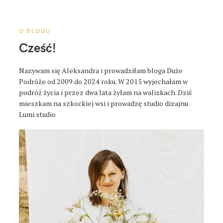
a
p
o
O BLOGU
s
Cześć!
t
a
Nazywam się Aleksandra i prowadziłam bloga Duże
Podróże od 2009 do 2024 roku. W 2015 wyjechałam w
podróż życia i przez dwa lata żyłam na walizkach. Dziś
mieszkam na szkockiej wsi i prowadzę studio dizajnu
Lumi.studio