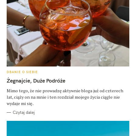
K
DBANIE O SIEBIE
A
T
Żegnajcie, Duże Podróże
E
G
O
Mimo tego, że nie prowadzę aktywnie bloga już od czterech
R
lat, ciąży on na mnie i ten rozdział mojego życia ciągle nie
I
E
wydaje mi się..
Czytaj dalej