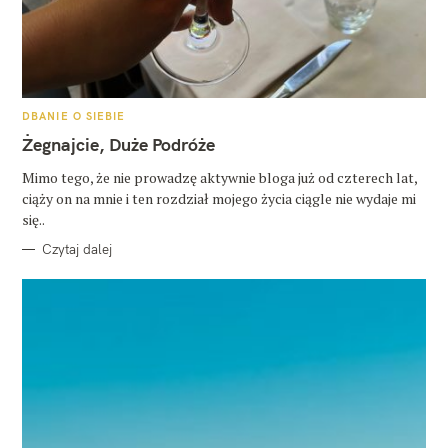
K
DBANIE O SIEBIE
A
T
Żegnajcie, Duże Podróże
E
G
O
Mimo tego, że nie prowadzę aktywnie bloga już od czterech lat,
R
ciąży on na mnie i ten rozdział mojego życia ciągle nie wydaje mi
I
E
się..
Czytaj dalej