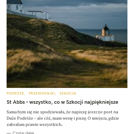
K
PODRÓŻE
PRZEWODNIKI
SZKOCJA
A
T
St Abbs – wszystko, co w Szkocji najpiękniejsze
E
G
O
Sama bym się nie spodziewała, że napiszę jeszcze post na
R
Duże Podróże – ale cóż, mam wenę i piszę. O miejscu, gdzie
I
E
zabrałam prawie wszystkich..
Czytaj dalej