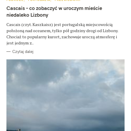
A
T
Cascais – co zobaczyć w uroczym mieście
E
G
niedaleko Lizbony
O
R
Cascais (czyt. Kaszkaisz) jest portugalską miejscowością
I
E
położoną nad oceanem, tylko pół godziny drogi od Lizbony.
Chociaż to popularny kurort, zachowuje uroczą atmosferę i
jest jednym z..
Czytaj dalej