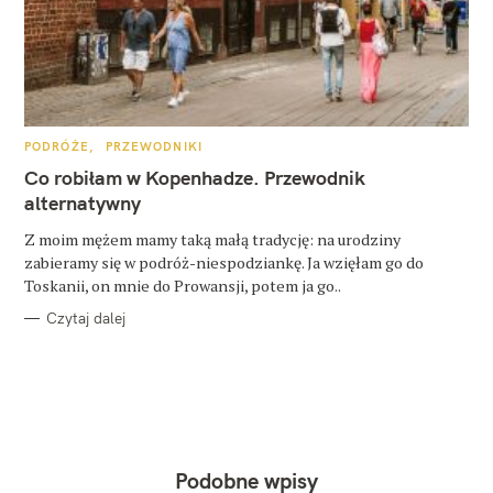
K
PODRÓŻE
PRZEWODNIKI
A
T
Co robiłam w Kopenhadze. Przewodnik
E
G
alternatywny
O
R
Z moim mężem mamy taką małą tradycję: na urodziny
I
E
zabieramy się w podróż-niespodziankę. Ja wzięłam go do
Toskanii, on mnie do Prowansji, potem ja go..
Czytaj dalej
Podobne wpisy