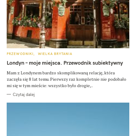
K
PRZEWODNIKI
WIELKA BRYTANIA
A
T
Londyn – moje miejsca. Przewodnik subiektywny
E
G
O
Mam z Londynem bardzo skomplikowaną relację, która
R
zaczęła się 8 lat temu. Pierwszy raz kompletnie nie podobało
I
E
mi się w tym mieście: wszystko było drogie,..
Czytaj dalej