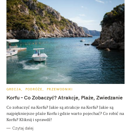
K
GRECJA
PODRÓŻE
PRZEWODNIKI
A
T
Korfu – Co Zobaczyć? Atrakcje, Plaże, Zwiedzanie
E
G
O
Co zobaczyć na Korfu? Jakie są atrakcje na Korfu? Jakie są
R
najpiękniejsze plaże Korfu i gdzie warto pojechać? Co robić na
I
E
Korfu? Kliknij i sprawdź!
Czytaj dalej