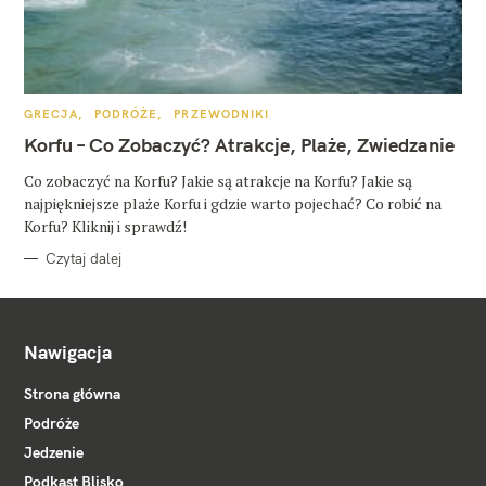
K
GRECJA
PODRÓŻE
PRZEWODNIKI
A
T
Korfu – Co Zobaczyć? Atrakcje, Plaże, Zwiedzanie
E
G
O
Co zobaczyć na Korfu? Jakie są atrakcje na Korfu? Jakie są
R
najpiękniejsze plaże Korfu i gdzie warto pojechać? Co robić na
I
E
Korfu? Kliknij i sprawdź!
Czytaj dalej
Nawigacja
Strona główna
Podróże
Jedzenie
Podkast Blisko