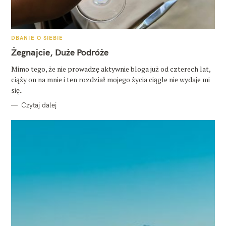
K
DBANIE O SIEBIE
A
T
Żegnajcie, Duże Podróże
E
G
O
Mimo tego, że nie prowadzę aktywnie bloga już od czterech lat,
R
ciąży on na mnie i ten rozdział mojego życia ciągle nie wydaje mi
I
E
się..
Czytaj dalej