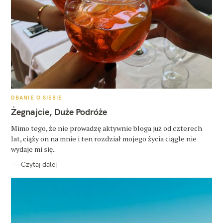
K
DBANIE O SIEBIE
A
T
Żegnajcie, Duże Podróże
E
G
O
Mimo tego, że nie prowadzę aktywnie bloga już od czterech
R
lat, ciąży on na mnie i ten rozdział mojego życia ciągle nie
I
E
wydaje mi się..
Czytaj dalej