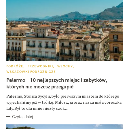
K
PODRÓŻE
PRZEWODNIKI
WŁOCHY
A
WSKAZÓWKI PODRÓŻNICZE
T
E
Palermo – 10 najlepszych miejsc i zabytków,
G
O
których nie możesz przegapić
R
I
E
Palermo, Stolica Sycylii, było pierwszym miastem do którego
wyjechaliśmy już w trójkę: Miłosz, ja oraz nasza mała córeczka
Lily. Był to dla mnie niezły szok,..
Czytaj dalej