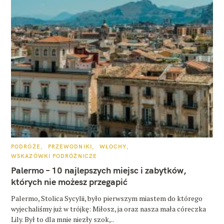
K
PODRÓŻE
PRZEWODNIKI
WŁOCHY
A
WSKAZÓWKI PODRÓŻNICZE
T
E
Palermo – 10 najlepszych miejsc i zabytków,
G
O
których nie możesz przegapić
R
I
E
Palermo, Stolica Sycylii, było pierwszym miastem do którego
wyjechaliśmy już w trójkę: Miłosz, ja oraz nasza mała córeczka
Lily. Był to dla mnie niezły szok,..