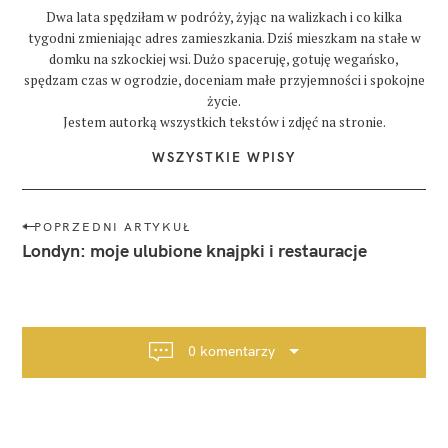
Dwa lata spędziłam w podróży, żyjąc na walizkach i co kilka
tygodni zmieniając adres zamieszkania. Dziś mieszkam na stałe w
domku na szkockiej wsi. Dużo spaceruję, gotuję wegańsko,
spędzam czas w ogrodzie, doceniam małe przyjemności i spokojne
życie.
Jestem autorką wszystkich tekstów i zdjęć na stronie.
WSZYSTKIE WPISY
N
POPRZEDNI ARTYKUŁ
a
Londyn: moje ulubione knajpki i restauracje
w
i
g
a
0 komentarzy
c
j
a
p