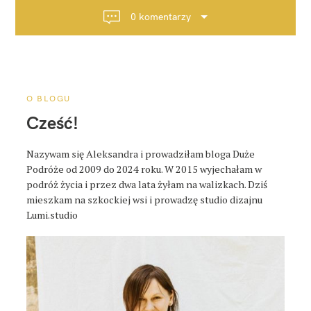
c
0 komentarzy
j
a
p
o
s
O BLOGU
t
Cześć!
a
Nazywam się Aleksandra i prowadziłam bloga Duże
Podróże od 2009 do 2024 roku. W 2015 wyjechałam w
podróż życia i przez dwa lata żyłam na walizkach. Dziś
mieszkam na szkockiej wsi i prowadzę studio dizajnu
Lumi.studio