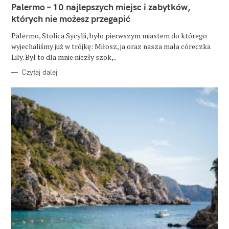
E
Palermo – 10 najlepszych miejsc i zabytków,
G
O
których nie możesz przegapić
R
I
E
Palermo, Stolica Sycylii, było pierwszym miastem do którego
wyjechaliśmy już w trójkę: Miłosz, ja oraz nasza mała córeczka
Lily. Był to dla mnie niezły szok,..
Czytaj dalej