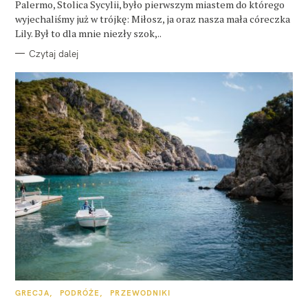
Palermo, Stolica Sycylii, było pierwszym miastem do którego
wyjechaliśmy już w trójkę: Miłosz, ja oraz nasza mała córeczka
Lily. Był to dla mnie niezły szok,..
Czytaj dalej
K
GRECJA
PODRÓŻE
PRZEWODNIKI
A