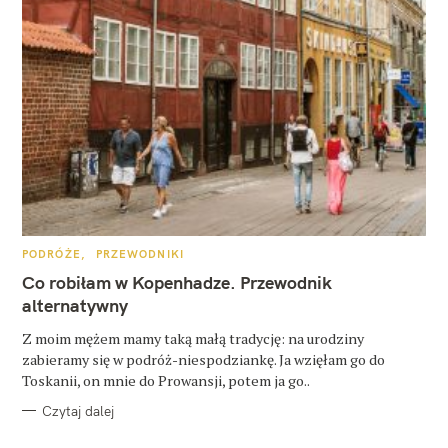
K
PODRÓŻE
PRZEWODNIKI
A
T
Co robiłam w Kopenhadze. Przewodnik
E
G
alternatywny
O
R
Z moim mężem mamy taką małą tradycję: na urodziny
I
E
zabieramy się w podróż-niespodziankę. Ja wzięłam go do
Toskanii, on mnie do Prowansji, potem ja go..
Czytaj dalej