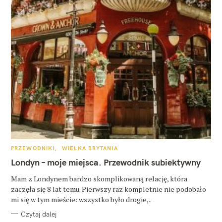
K
PRZEWODNIKI
WIELKA BRYTANIA
A
T
Londyn – moje miejsca. Przewodnik subiektywny
E
G
O
Mam z Londynem bardzo skomplikowaną relację, która
R
zaczęła się 8 lat temu. Pierwszy raz kompletnie nie podobało
I
E
mi się w tym mieście: wszystko było drogie,..
Czytaj dalej