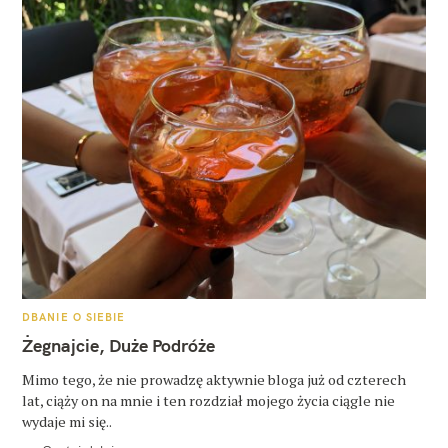
K
DBANIE O SIEBIE
A
T
Żegnajcie, Duże Podróże
E
G
O
Mimo tego, że nie prowadzę aktywnie bloga już od czterech
R
lat, ciąży on na mnie i ten rozdział mojego życia ciągle nie
I
E
wydaje mi się..