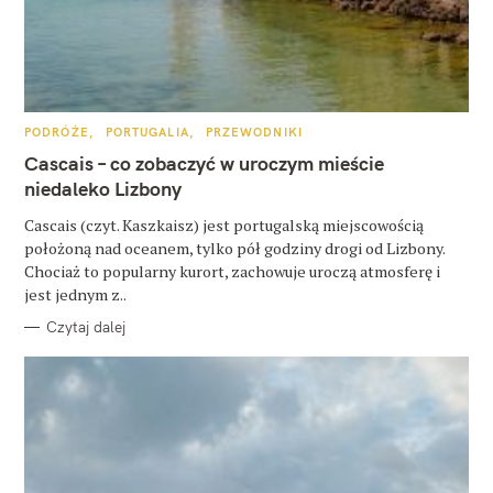
K
PODRÓŻE
PORTUGALIA
PRZEWODNIKI
A
T
Cascais – co zobaczyć w uroczym mieście
E
G
niedaleko Lizbony
O
R
Cascais (czyt. Kaszkaisz) jest portugalską miejscowością
I
E
położoną nad oceanem, tylko pół godziny drogi od Lizbony.
Chociaż to popularny kurort, zachowuje uroczą atmosferę i
jest jednym z..
Czytaj dalej