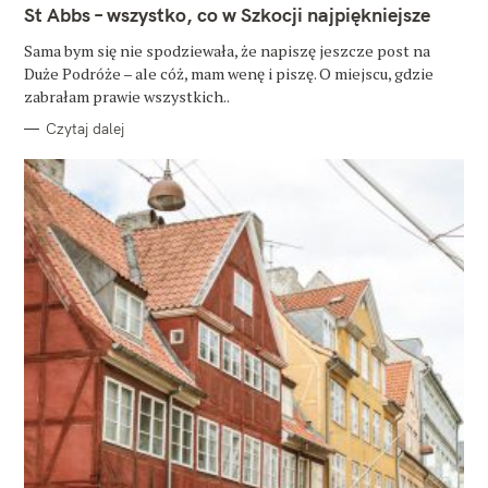
T
St Abbs – wszystko, co w Szkocji najpiękniejsze
E
G
O
Sama bym się nie spodziewała, że napiszę jeszcze post na
R
Duże Podróże – ale cóż, mam wenę i piszę. O miejscu, gdzie
I
E
zabrałam prawie wszystkich..
Czytaj dalej