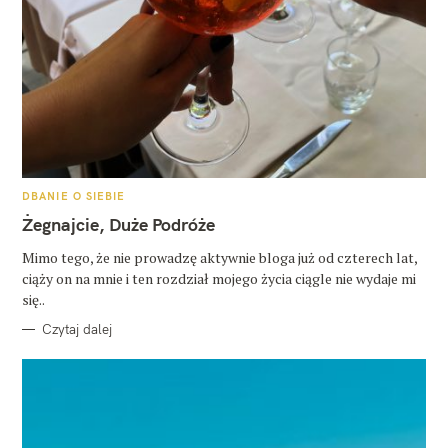
K
DBANIE O SIEBIE
A
T
Żegnajcie, Duże Podróże
E
G
O
Mimo tego, że nie prowadzę aktywnie bloga już od czterech lat,
R
ciąży on na mnie i ten rozdział mojego życia ciągle nie wydaje mi
I
E
się..
Czytaj dalej