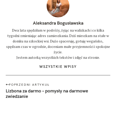
Aleksandra Bogusławska
Dwa lata spędziłam w podróży, żyjąc na walizkach i co kilka
tygodni zmieniając adres zamieszkania. Dziś mieszkam na stałe w
domku na szkockiej wsi. Dużo spaceruję, gotuję wegańsko,
spędzam czas w ogrodzie, doceniam małe przyjemności i spokojne
życie.
Jestem autorką wszystkich tekstów i zdjęć na stronie.
WSZYSTKIE WPISY
N
POPRZEDNI ARTYKUŁ
a
Lizbona za darmo – pomysły na darmowe
w
zwiedzanie
i
g
a