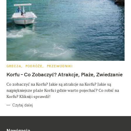
K
GRECJA
PODRÓŻE
PRZEWODNIKI
A
T
Korfu – Co Zobaczyć? Atrakcje, Plaże, Zwiedzanie
E
G
O
Co zobaczyć na Korfu? Jakie są atrakcje na Korfu? Jakie są
R
najpiękniejsze plaże Korfu i gdzie warto pojechać? Co robić na
I
E
Korfu? Kliknij i sprawdź!
Czytaj dalej
Nawigacja