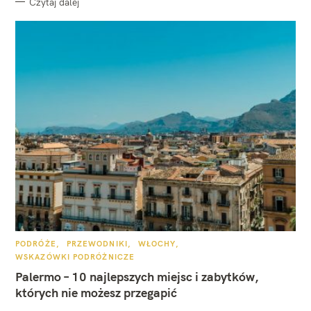
Czytaj dalej
K
PODRÓŻE
PRZEWODNIKI
WŁOCHY
A
WSKAZÓWKI PODRÓŻNICZE
T
E
Palermo – 10 najlepszych miejsc i zabytków,
G
O
których nie możesz przegapić
R
I
E