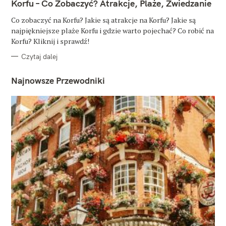
T
Korfu – Co Zobaczyć? Atrakcje, Plaże, Zwiedzanie
E
G
O
Co zobaczyć na Korfu? Jakie są atrakcje na Korfu? Jakie są
R
najpiękniejsze plaże Korfu i gdzie warto pojechać? Co robić na
I
E
Korfu? Kliknij i sprawdź!
Czytaj dalej
Najnowsze Przewodniki