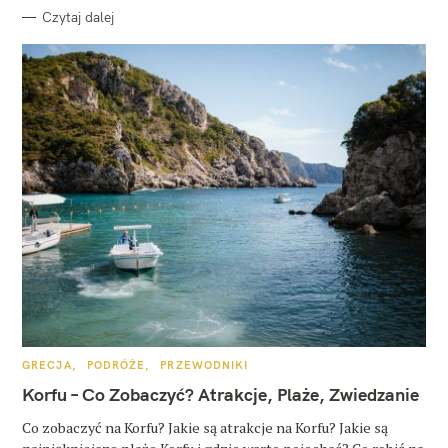
Czytaj dalej
K
GRECJA
PODRÓŻE
PRZEWODNIKI
A
T
Korfu – Co Zobaczyć? Atrakcje, Plaże, Zwiedzanie
E
G
O
Co zobaczyć na Korfu? Jakie są atrakcje na Korfu? Jakie są
R