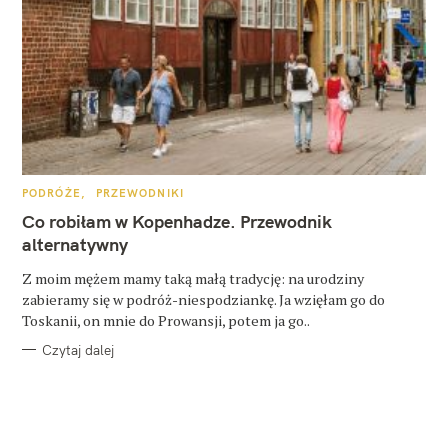
K
PODRÓŻE
PRZEWODNIKI
A
T
Co robiłam w Kopenhadze. Przewodnik
E
G
alternatywny
O
R
Z moim mężem mamy taką małą tradycję: na urodziny
I
E
zabieramy się w podróż-niespodziankę. Ja wzięłam go do
Toskanii, on mnie do Prowansji, potem ja go..
Czytaj dalej