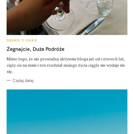
K
DBANIE O SIEBIE
A
T
Żegnajcie, Duże Podróże
E
G
O
Mimo tego, że nie prowadzę aktywnie bloga już od czterech lat,
R
ciąży on na mnie i ten rozdział mojego życia ciągle nie wydaje mi
I
E
się..
Czytaj dalej