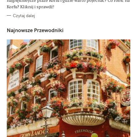
najpiękniejsze plaże Korfu i gdzie warto pojechać? Co robić na
I
E
Korfu? Kliknij i sprawdź!
Czytaj dalej
Najnowsze Przewodniki