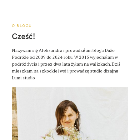
a
p
o
s
O BLOGU
t
Cześć!
a
Nazywam się Aleksandra i prowadziłam bloga Duże
Podróże od 2009 do 2024 roku. W 2015 wyjechałam w
podróż życia i przez dwa lata żyłam na walizkach. Dziś
mieszkam na szkockiej wsi i prowadzę studio dizajnu
Lumi.studio