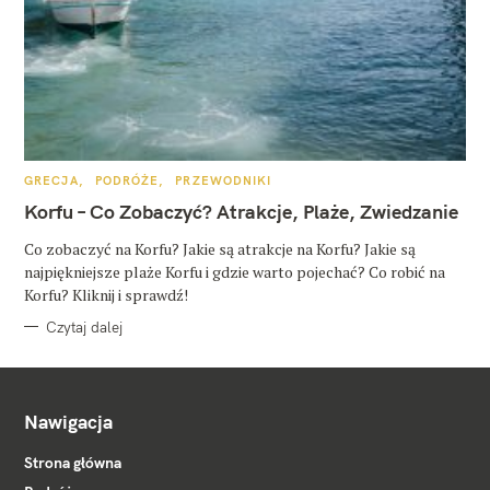
K
GRECJA
PODRÓŻE
PRZEWODNIKI
A
T
Korfu – Co Zobaczyć? Atrakcje, Plaże, Zwiedzanie
E
G
O
Co zobaczyć na Korfu? Jakie są atrakcje na Korfu? Jakie są
R
najpiękniejsze plaże Korfu i gdzie warto pojechać? Co robić na
I
E
Korfu? Kliknij i sprawdź!
Czytaj dalej
Nawigacja
Strona główna