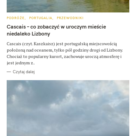
u
k
K
PODRÓŻE
PORTUGALIA
PRZEWODNIKI
a
A
T
Cascais – co zobaczyć w uroczym mieście
E
j
G
niedaleko Lizbony
O
:
R
Cascais (czyt. Kaszkaisz) jest portugalską miejscowością
I
E
położoną nad oceanem, tylko pół godziny drogi od Lizbony.
Chociaż to popularny kurort, zachowuje uroczą atmosferę i
jest jednym z..
Czytaj dalej