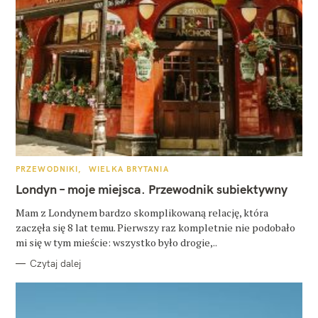
K
PRZEWODNIKI
WIELKA BRYTANIA
A
T
Londyn – moje miejsca. Przewodnik subiektywny
E
G
O
Mam z Londynem bardzo skomplikowaną relację, która
R
zaczęła się 8 lat temu. Pierwszy raz kompletnie nie podobało
I
E
mi się w tym mieście: wszystko było drogie,..
Czytaj dalej