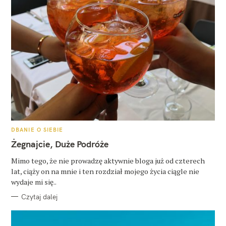
K
DBANIE O SIEBIE
A
T
Żegnajcie, Duże Podróże
E
G
O
Mimo tego, że nie prowadzę aktywnie bloga już od czterech
R
lat, ciąży on na mnie i ten rozdział mojego życia ciągle nie
I
E
wydaje mi się..
Czytaj dalej