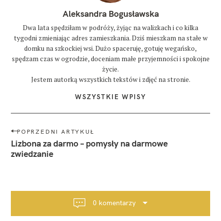
Aleksandra Bogusławska
Dwa lata spędziłam w podróży, żyjąc na walizkach i co kilka
tygodni zmieniając adres zamieszkania. Dziś mieszkam na stałe w
domku na szkockiej wsi. Dużo spaceruję, gotuję wegańsko,
spędzam czas w ogrodzie, doceniam małe przyjemności i spokojne
życie.
Jestem autorką wszystkich tekstów i zdjęć na stronie.
WSZYSTKIE WPISY
N
POPRZEDNI ARTYKUŁ
a
Lizbona za darmo – pomysły na darmowe
w
zwiedzanie
i
g
a
c
0 komentarzy
j