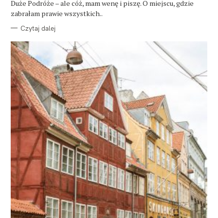
Duże Podróże – ale cóż, mam wenę i piszę. O miejscu, gdzie
I
E
zabrałam prawie wszystkich..
Czytaj dalej