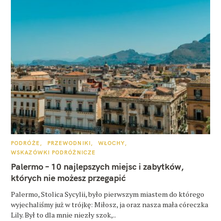
K
PODRÓŻE
PRZEWODNIKI
WŁOCHY
A
WSKAZÓWKI PODRÓŻNICZE
T
E
Palermo – 10 najlepszych miejsc i zabytków,
G
O
których nie możesz przegapić
R
I
E
Palermo, Stolica Sycylii, było pierwszym miastem do którego
wyjechaliśmy już w trójkę: Miłosz, ja oraz nasza mała córeczka
Lily. Był to dla mnie niezły szok,..