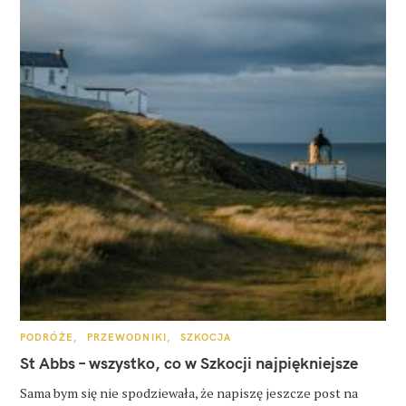
K
PODRÓŻE
PRZEWODNIKI
SZKOCJA
A
T
St Abbs – wszystko, co w Szkocji najpiękniejsze
E
G
O
Sama bym się nie spodziewała, że napiszę jeszcze post na
R