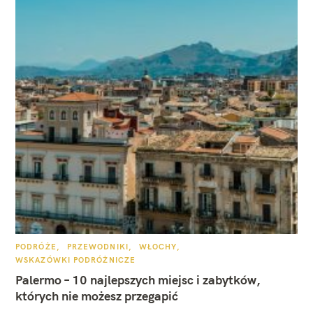
K
PODRÓŻE
PRZEWODNIKI
WŁOCHY
A
WSKAZÓWKI PODRÓŻNICZE
T
E
Palermo – 10 najlepszych miejsc i zabytków,
G
O
których nie możesz przegapić
R
I