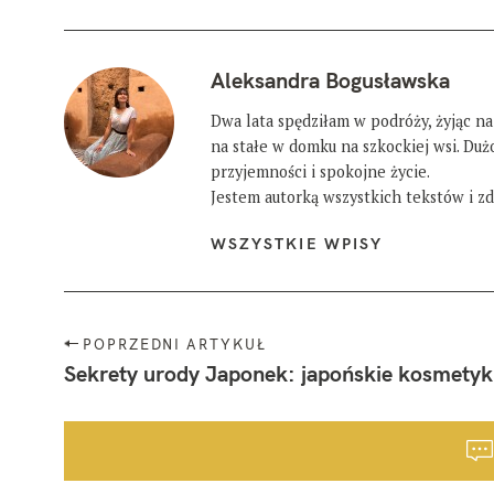
Aleksandra Bogusławska
Dwa lata spędziłam w podróży, żyjąc na
na stałe w domku na szkockiej wsi. Du
przyjemności i spokojne życie.
Jestem autorką wszystkich tekstów i zdj
WSZYSTKIE WPISY
N
POPRZEDNI ARTYKUŁ
a
Sekrety urody Japonek: japońskie kosmetyki
w
W
i
y
g