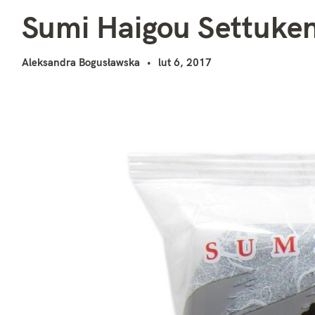
S
i
Sumi Haigou Settuke
Aleksandra Bogusławska
lut 6, 2017