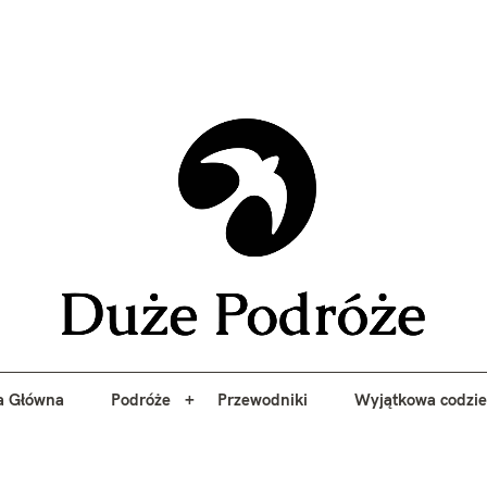
yj niezapomniane przygody z Duże Podróże. Przewodniki, porady, 
a Główna
Podróże
Przewodniki
Wyjątkowa codzi
Duże 
a Główna
Podróże
Przewodniki
Wyjątkowa codzi