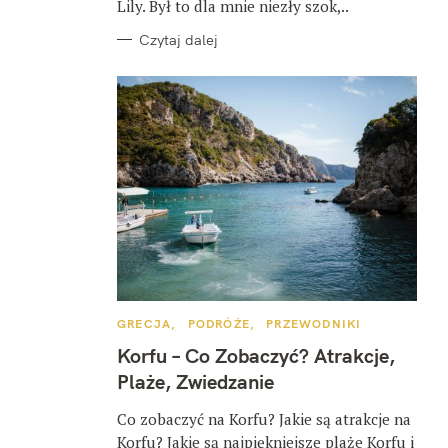
Lily. Był to dla mnie niezły szok,..
Czytaj dalej
K
GRECJA
PODRÓŻE
PRZEWODNIKI
A
T
Korfu – Co Zobaczyć? Atrakcje,
E
G
Plaże, Zwiedzanie
O
R
I
Co zobaczyć na Korfu? Jakie są atrakcje na
E
Korfu? Jakie są najpiękniejsze plaże Korfu i