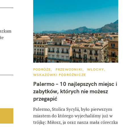
eszkam
łe
K
PODRÓŻE
PRZEWODNIKI
WŁOCHY
A
WSKAZÓWKI PODRÓŻNICZE
T
E
Palermo – 10 najlepszych miejsc i
G
O
zabytków, których nie możesz
R
I
przegapić
E
Palermo, Stolica Sycylii, było pierwszym
miastem do którego wyjechaliśmy już w
trójkę: Miłosz, ja oraz nasza mała córeczka