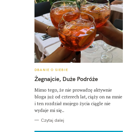
K
DBANIE O SIEBIE
A
T
Żegnajcie, Duże Podróże
E
G
O
Mimo tego, że nie prowadzę aktywnie
R
bloga już od czterech lat, ciąży on na mnie
I
E
i ten rozdział mojego życia ciągle nie
wydaje mi się..
Czytaj dalej