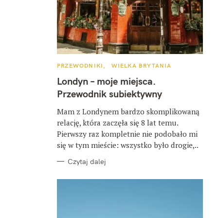
K
PRZEWODNIKI
WIELKA BRYTANIA
A
T
Londyn – moje miejsca.
E
G
Przewodnik subiektywny
O
R
I
Mam z Londynem bardzo skomplikowaną
E
relację, która zaczęła się 8 lat temu.
Pierwszy raz kompletnie nie podobało mi
się w tym mieście: wszystko było drogie,..
Czytaj dalej