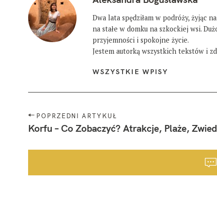
Dwa lata spędziłam w podróży, żyjąc na
na stałe w domku na szkockiej wsi. Du
przyjemności i spokojne życie.
Jestem autorką wszystkich tekstów i zdj
WSZYSTKIE WPISY
N
POPRZEDNI ARTYKUŁ
a
Korfu – Co Zobaczyć? Atrakcje, Plaże, Zwied
w
i
g
a
W
c
y
j