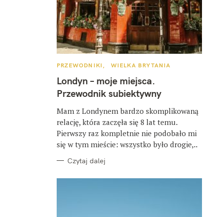
K
PRZEWODNIKI
WIELKA BRYTANIA
A
T
Londyn – moje miejsca.
E
G
Przewodnik subiektywny
O
R
I
Mam z Londynem bardzo skomplikowaną
E
relację, która zaczęła się 8 lat temu.
Pierwszy raz kompletnie nie podobało mi
się w tym mieście: wszystko było drogie,..
Czytaj dalej