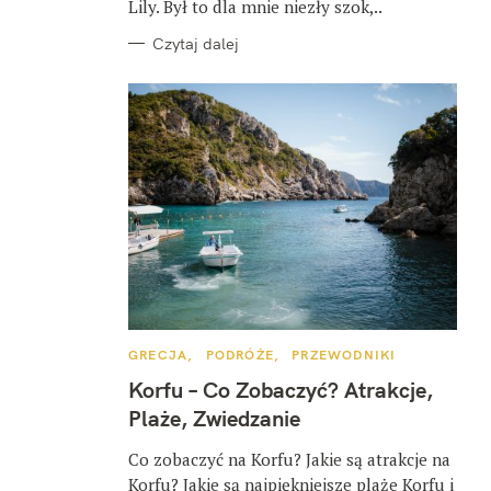
Lily. Był to dla mnie niezły szok,..
Czytaj dalej
K
GRECJA
PODRÓŻE
PRZEWODNIKI
A
T
Korfu – Co Zobaczyć? Atrakcje,
E
G
Plaże, Zwiedzanie
O
R
I
Co zobaczyć na Korfu? Jakie są atrakcje na
E
Korfu? Jakie są najpiękniejsze plaże Korfu i