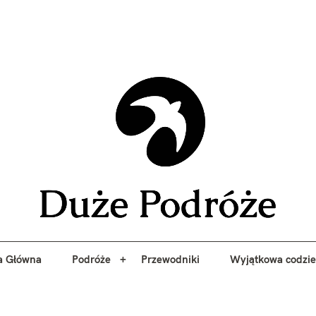
yj niezapomniane przygody z Duże Podróże. Przewodniki, porady, 
a Główna
Podróże
Przewodniki
Wyjątkowa codzi
Duże 
a Główna
Podróże
Przewodniki
Wyjątkowa codzi