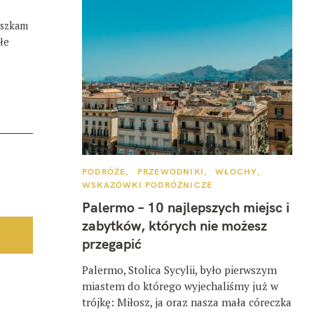
eszkam
łe
K
PODRÓŻE
PRZEWODNIKI
WŁOCHY
A
WSKAZÓWKI PODRÓŻNICZE
T
E
Palermo – 10 najlepszych miejsc i
G
O
zabytków, których nie możesz
R
I
przegapić
E
Palermo, Stolica Sycylii, było pierwszym
miastem do którego wyjechaliśmy już w
trójkę: Miłosz, ja oraz nasza mała córeczka