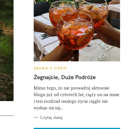
K
DBANIE O SIEBIE
A
T
Żegnajcie, Duże Podróże
E
G
O
Mimo tego, że nie prowadzę aktywnie
R
bloga już od czterech lat, ciąży on na mnie
I
E
i ten rozdział mojego życia ciągle nie
wydaje mi się..
Czytaj dalej