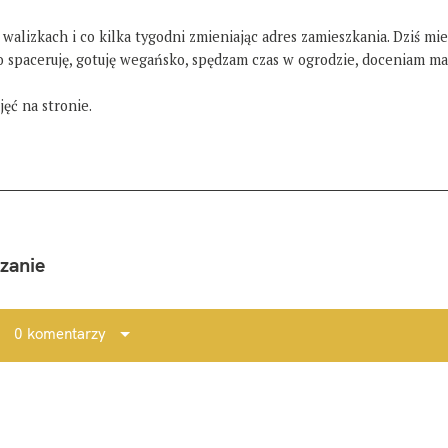
 walizkach i co kilka tygodni zmieniając adres zamieszkania. Dziś mi
żo spaceruję, gotuję wegańsko, spędzam czas w ogrodzie, doceniam ma
ęć na stronie.
zanie
0 komentarzy