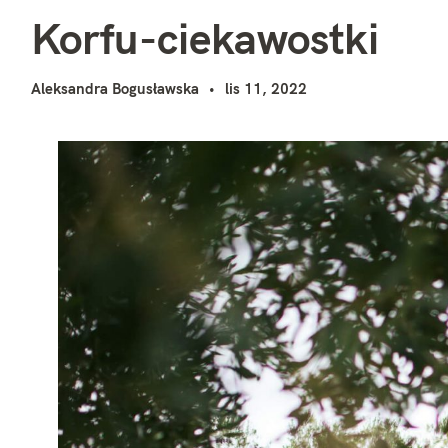
K
i
Korfu-ciekawostki
Aleksandra Bogusławska
lis 11, 2022