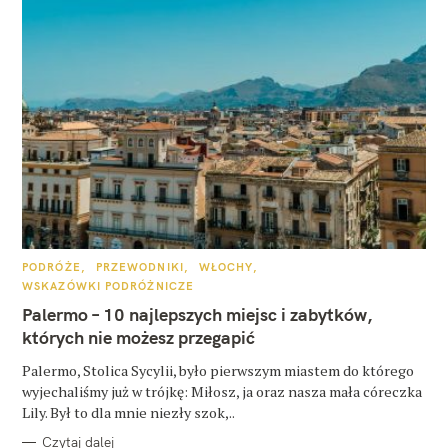
K
PODRÓŻE
PRZEWODNIKI
WŁOCHY
A
WSKAZÓWKI PODRÓŻNICZE
T
E
Palermo – 10 najlepszych miejsc i zabytków,
G
O
których nie możesz przegapić
R
I
E
Palermo, Stolica Sycylii, było pierwszym miastem do którego
wyjechaliśmy już w trójkę: Miłosz, ja oraz nasza mała córeczka
Lily. Był to dla mnie niezły szok,..
Czytaj dalej