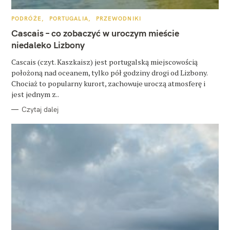
u
k
K
PODRÓŻE
PORTUGALIA
PRZEWODNIKI
A
a
T
Cascais – co zobaczyć w uroczym mieście
E
G
niedaleko Lizbony
j
O
R
:
Cascais (czyt. Kaszkaisz) jest portugalską miejscowością
I
E
położoną nad oceanem, tylko pół godziny drogi od Lizbony.
Chociaż to popularny kurort, zachowuje uroczą atmosferę i
jest jednym z..
Czytaj dalej