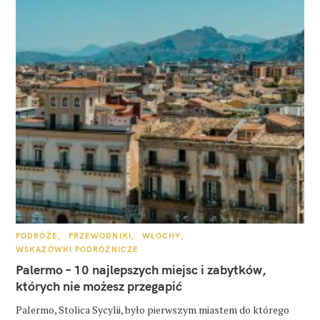
K
PODRÓŻE
PRZEWODNIKI
WŁOCHY
A
WSKAZÓWKI PODRÓŻNICZE
T
E
Palermo – 10 najlepszych miejsc i zabytków,
G
O
których nie możesz przegapić
R
I
E
Palermo, Stolica Sycylii, było pierwszym miastem do którego