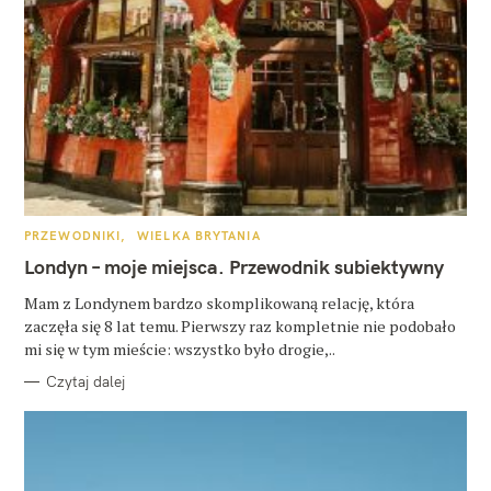
K
PRZEWODNIKI
WIELKA BRYTANIA
A
T
Londyn – moje miejsca. Przewodnik subiektywny
E
G
O
Mam z Londynem bardzo skomplikowaną relację, która
R
zaczęła się 8 lat temu. Pierwszy raz kompletnie nie podobało
I
E
mi się w tym mieście: wszystko było drogie,..
Czytaj dalej