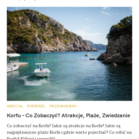
K
GRECJA
PODRÓŻE
PRZEWODNIKI
A
T
Korfu – Co Zobaczyć? Atrakcje, Plaże, Zwiedzanie
E
G
O
Co zobaczyć na Korfu? Jakie są atrakcje na Korfu? Jakie są
R
najpiękniejsze plaże Korfu i gdzie warto pojechać? Co robić na
I
E
Korfu? Kliknij i sprawdź!