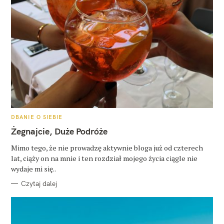
K
DBANIE O SIEBIE
A
T
Żegnajcie, Duże Podróże
E
G
O
Mimo tego, że nie prowadzę aktywnie bloga już od czterech
R
lat, ciąży on na mnie i ten rozdział mojego życia ciągle nie
I
E
wydaje mi się..
Czytaj dalej