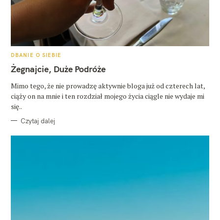
K
DBANIE O SIEBIE
A
T
Żegnajcie, Duże Podróże
E
G
O
Mimo tego, że nie prowadzę aktywnie bloga już od czterech lat,
R
ciąży on na mnie i ten rozdział mojego życia ciągle nie wydaje mi
I
E
się..
Czytaj dalej