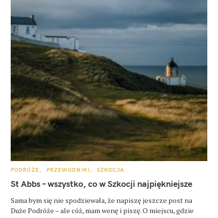
K
PODRÓŻE
PRZEWODNIKI
SZKOCJA
A
T
St Abbs – wszystko, co w Szkocji najpiękniejsze
E
G
O
Sama bym się nie spodziewała, że napiszę jeszcze post na
R
Duże Podróże – ale cóż, mam wenę i piszę. O miejscu, gdzie
I
E