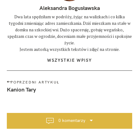
Aleksandra Bogusławska
Dwa lata spędziłam w podróży, żyjąc na walizkach i co kilka
tygodni zmieniając adres zamieszkania. Dziś mieszkam na stałe w
domku na szkockiej wsi. Dużo spaceruję, gotuję wegańsko,
spędzam czas w ogrodzie, doceniam małe przyjemności i spokojne
życie.
Jestem autorką wszystkich tekstów i zdjęć na stronie.
WSZYSTKIE WPISY
N
POPRZEDNI ARTYKUŁ
a
Kanion Tary
w
i
g
a
0 komentarzy
c
j