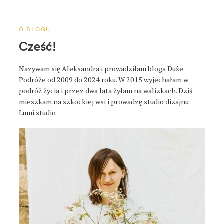
a
p
o
O BLOGU
s
Cześć!
t
a
Nazywam się Aleksandra i prowadziłam bloga Duże
Podróże od 2009 do 2024 roku. W 2015 wyjechałam w
podróż życia i przez dwa lata żyłam na walizkach. Dziś
mieszkam na szkockiej wsi i prowadzę studio dizajnu
Lumi.studio