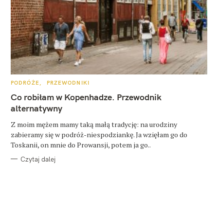
K
PODRÓŻE
PRZEWODNIKI
A
T
Co robiłam w Kopenhadze. Przewodnik
E
G
alternatywny
O
R
Z moim mężem mamy taką małą tradycję: na urodziny
I
E
zabieramy się w podróż-niespodziankę. Ja wzięłam go do
Toskanii, on mnie do Prowansji, potem ja go..
Czytaj dalej