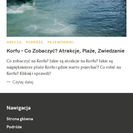
K
GRECJA
PODRÓŻE
PRZEWODNIKI
A
T
Korfu – Co Zobaczyć? Atrakcje, Plaże, Zwiedzanie
E
G
O
Co zobaczyć na Korfu? Jakie są atrakcje na Korfu? Jakie są
R
najpiękniejsze plaże Korfu i gdzie warto pojechać? Co robić na
I
E
Korfu? Kliknij i sprawdź!
Czytaj dalej
Nawigacja
Strona główna
Podróże