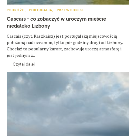
k
K
PODRÓŻE
PORTUGALIA
PRZEWODNIKI
A
a
T
Cascais – co zobaczyć w uroczym mieście
E
G
niedaleko Lizbony
j
O
R
:
Cascais (czyt. Kaszkaisz) jest portugalską miejscowością
I
E
położoną nad oceanem, tylko pół godziny drogi od Lizbony.
Chociaż to popularny kurort, zachowuje uroczą atmosferę i
jest jednym z..
Czytaj dalej