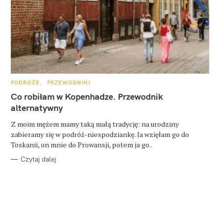
K
PODRÓŻE
PRZEWODNIKI
A
T
Co robiłam w Kopenhadze. Przewodnik
E
G
alternatywny
O
R
Z moim mężem mamy taką małą tradycję: na urodziny
I
E
zabieramy się w podróż-niespodziankę. Ja wzięłam go do
Toskanii, on mnie do Prowansji, potem ja go..
Czytaj dalej