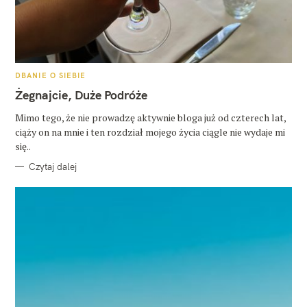
K
DBANIE O SIEBIE
A
T
Żegnajcie, Duże Podróże
E
G
O
Mimo tego, że nie prowadzę aktywnie bloga już od czterech lat,
R
ciąży on na mnie i ten rozdział mojego życia ciągle nie wydaje mi
I
E
się..
Czytaj dalej