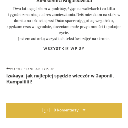
Aleksandra Bogusławska
Dwa lata spędziłam w podróży, żyjąc na walizkach i co kilka
tygodni zmieniając adres zamieszkania. Dziś mieszkam na stałe w
domku na szkockiej wsi. Dużo spaceruję, gotuję wegańsko,
spędzam czas w ogrodzie, doceniam małe przyjemności i spokojne
życie.
Jestem autorką wszystkich tekstów i zdjęć na stronie.
WSZYSTKIE WPISY
N
POPRZEDNI ARTYKUŁ
a
Izakaya: jak najlepiej spędzić wieczór w Japonii.
w
Kampaiiiiii!
i
g
a
c
0 komentarzy
j
a