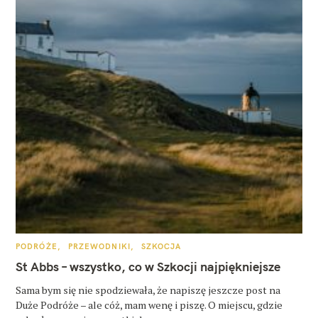
K
PODRÓŻE
PRZEWODNIKI
SZKOCJA
A
T
St Abbs – wszystko, co w Szkocji najpiękniejsze
E
G
O
Sama bym się nie spodziewała, że napiszę jeszcze post na
R
Duże Podróże – ale cóż, mam wenę i piszę. O miejscu, gdzie
I
E