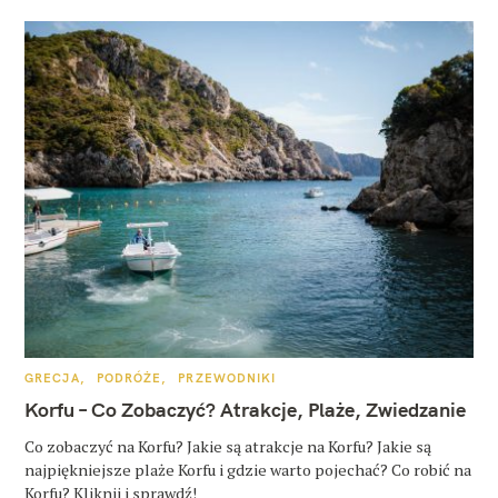
K
GRECJA
PODRÓŻE
PRZEWODNIKI
A
T
Korfu – Co Zobaczyć? Atrakcje, Plaże, Zwiedzanie
E
G
O
Co zobaczyć na Korfu? Jakie są atrakcje na Korfu? Jakie są
R
najpiękniejsze plaże Korfu i gdzie warto pojechać? Co robić na
I
E
Korfu? Kliknij i sprawdź!