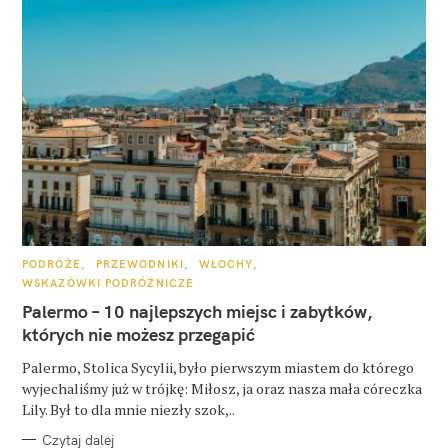
K
PODRÓŻE
PRZEWODNIKI
WŁOCHY
A
WSKAZÓWKI PODRÓŻNICZE
T
E
Palermo – 10 najlepszych miejsc i zabytków,
G
O
których nie możesz przegapić
R
I
E
Palermo, Stolica Sycylii, było pierwszym miastem do którego
wyjechaliśmy już w trójkę: Miłosz, ja oraz nasza mała córeczka
Lily. Był to dla mnie niezły szok,..
Czytaj dalej