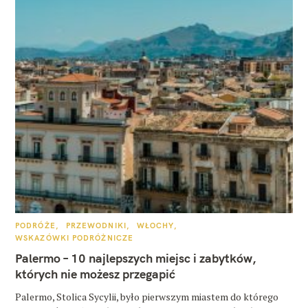
K
PODRÓŻE
PRZEWODNIKI
WŁOCHY
A
WSKAZÓWKI PODRÓŻNICZE
T
E
Palermo – 10 najlepszych miejsc i zabytków,
G
O
których nie możesz przegapić
R
I
E
Palermo, Stolica Sycylii, było pierwszym miastem do którego