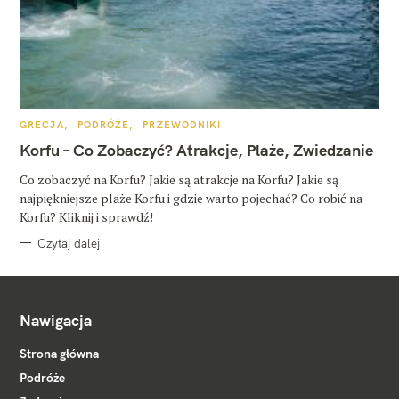
K
GRECJA
PODRÓŻE
PRZEWODNIKI
A
T
Korfu – Co Zobaczyć? Atrakcje, Plaże, Zwiedzanie
E
G
O
Co zobaczyć na Korfu? Jakie są atrakcje na Korfu? Jakie są
R
najpiękniejsze plaże Korfu i gdzie warto pojechać? Co robić na
I
E
Korfu? Kliknij i sprawdź!
Czytaj dalej
Nawigacja
Strona główna
Podróże