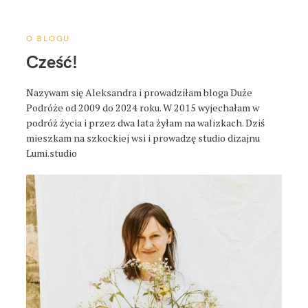
p
o
s
O BLOGU
t
Cześć!
a
Nazywam się Aleksandra i prowadziłam bloga Duże
Podróże od 2009 do 2024 roku. W 2015 wyjechałam w
podróż życia i przez dwa lata żyłam na walizkach. Dziś
mieszkam na szkockiej wsi i prowadzę studio dizajnu
Lumi.studio