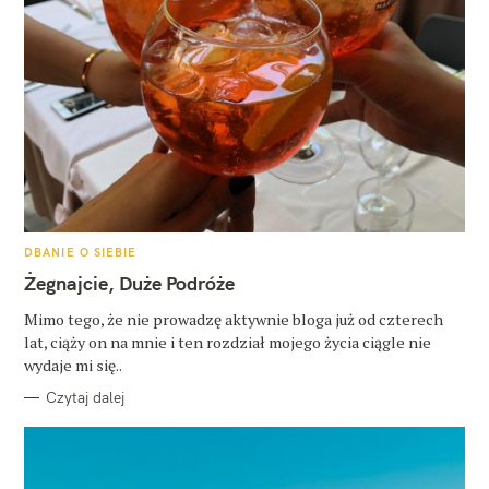
K
DBANIE O SIEBIE
A
T
Żegnajcie, Duże Podróże
E
G
O
Mimo tego, że nie prowadzę aktywnie bloga już od czterech
R
lat, ciąży on na mnie i ten rozdział mojego życia ciągle nie
I
E
wydaje mi się..
Czytaj dalej