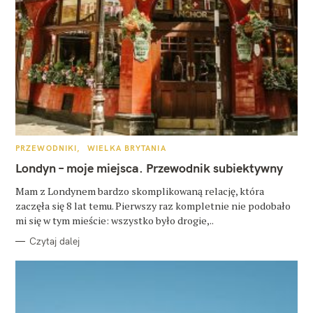
K
PRZEWODNIKI
WIELKA BRYTANIA
A
T
Londyn – moje miejsca. Przewodnik subiektywny
E
G
O
Mam z Londynem bardzo skomplikowaną relację, która
R
zaczęła się 8 lat temu. Pierwszy raz kompletnie nie podobało
I
E
mi się w tym mieście: wszystko było drogie,..
Czytaj dalej