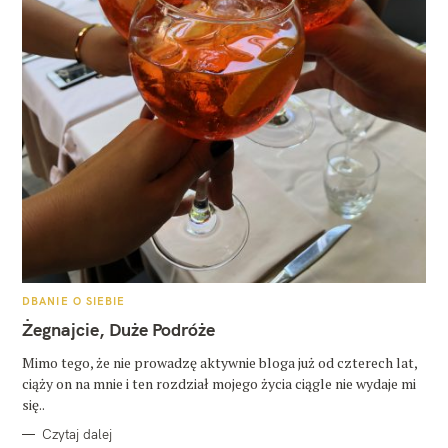
K
DBANIE O SIEBIE
A
T
Żegnajcie, Duże Podróże
E
G
O
Mimo tego, że nie prowadzę aktywnie bloga już od czterech lat,
R
ciąży on na mnie i ten rozdział mojego życia ciągle nie wydaje mi
I
E
się..
Czytaj dalej