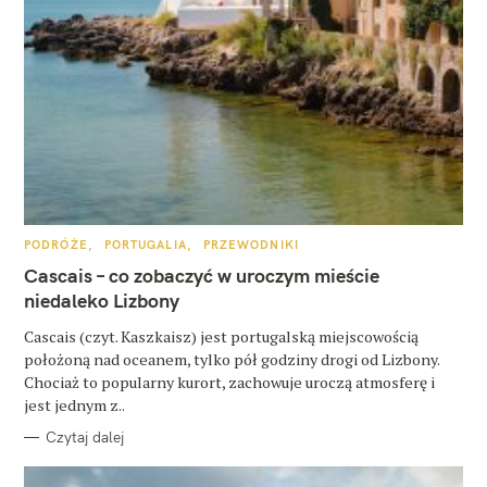
K
PODRÓŻE
PORTUGALIA
PRZEWODNIKI
A
T
Cascais – co zobaczyć w uroczym mieście
E
G
niedaleko Lizbony
O
R
Cascais (czyt. Kaszkaisz) jest portugalską miejscowością
I
E
położoną nad oceanem, tylko pół godziny drogi od Lizbony.
Chociaż to popularny kurort, zachowuje uroczą atmosferę i
jest jednym z..
Czytaj dalej