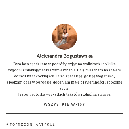
Aleksandra Bogusławska
Dwa lata spędziłam w podróży, żyjąc na walizkach i co kilka
tygodni zmieniając adres zamieszkania. Dziś mieszkam na stałe w
domku na szkockiej wsi. Dużo spaceruję, gotuję wegańsko,
spędzam czas w ogrodzie, doceniam małe przyjemności i spokojne
życie.
Jestem autorką wszystkich tekstów i zdjęć na stronie.
WSZYSTKIE WPISY
N
POPRZEDNI ARTYKUŁ