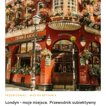
K
PRZEWODNIKI
WIELKA BRYTANIA
A
T
Londyn – moje miejsca. Przewodnik subiektywny
E