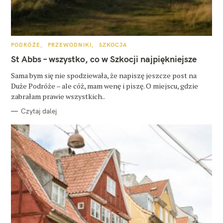
K
PODRÓŻE
PRZEWODNIKI
SZKOCJA
A
T
St Abbs – wszystko, co w Szkocji najpiękniejsze
E
G
O
Sama bym się nie spodziewała, że napiszę jeszcze post na
R
Duże Podróże – ale cóż, mam wenę i piszę. O miejscu, gdzie
I
E
zabrałam prawie wszystkich..
Czytaj dalej