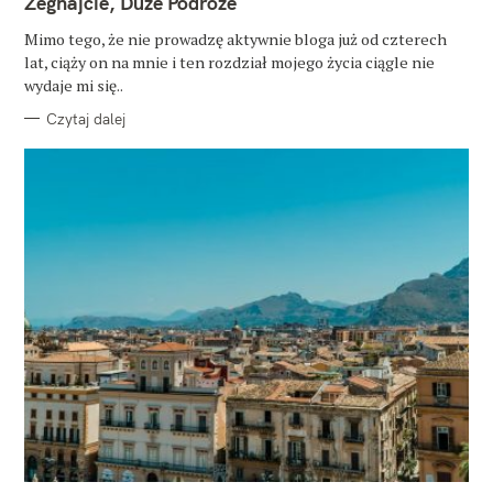
Żegnajcie, Duże Podróże
E
G
O
Mimo tego, że nie prowadzę aktywnie bloga już od czterech
R
lat, ciąży on na mnie i ten rozdział mojego życia ciągle nie
I
E
wydaje mi się..
Czytaj dalej