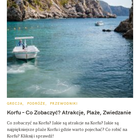
K
GRECJA
PODRÓŻE
PRZEWODNIKI
A
T
Korfu – Co Zobaczyć? Atrakcje, Plaże, Zwiedzanie
E
G
O
Co zobaczyć na Korfu? Jakie są atrakcje na Korfu? Jakie są
R
najpiękniejsze plaże Korfu i gdzie warto pojechać? Co robić na
I
E
Korfu? Kliknij i sprawdź!