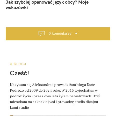
a
Jak szybciej opanować język obcy? Moje
w
wskazówki
i
g
a
c
0 komentarzy
j
a
p
o
s
O BLOGU
t
Cześć!
a
Nazywam się Aleksandra i prowadziłam bloga Duże
Podróże od 2009 do 2024 roku. W 2015 wyjechałam w
podróż życia i przez dwa lata żyłam na walizkach. Dziś
mieszkam na szkockiej wsi i prowadzę studio dizajnu
Lumi.studio