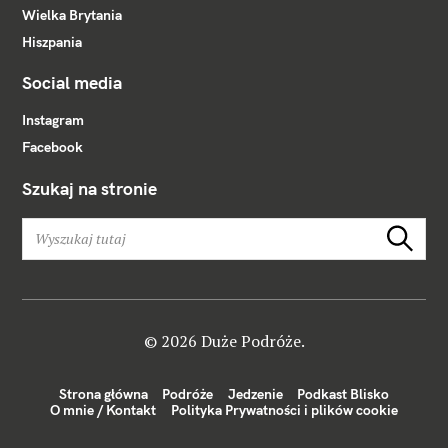
Wielka Brytania
Hiszpania
Social media
Instagram
Facebook
Szukaj na stronie
W
Szukaj
y
s
z
u
k
© 2026 Duże Podróże.
a
j
Strona główna
Podróże
Jedzenie
Podkast Blisko
:
O mnie / Kontakt
Polityka Prywatności i plików cookie