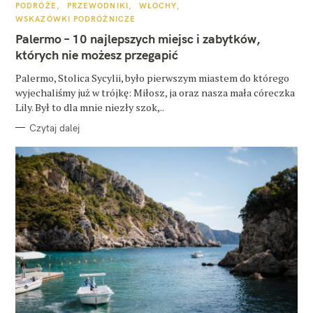
K
PODRÓŻE
PRZEWODNIKI
WŁOCHY
A
WSKAZÓWKI PODRÓŻNICZE
T
E
Palermo – 10 najlepszych miejsc i zabytków,
G
O
których nie możesz przegapić
R
I
E
Palermo, Stolica Sycylii, było pierwszym miastem do którego
wyjechaliśmy już w trójkę: Miłosz, ja oraz nasza mała córeczka
Lily. Był to dla mnie niezły szok,..
Czytaj dalej