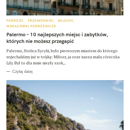
K
PODRÓŻE
PRZEWODNIKI
WŁOCHY
A
WSKAZÓWKI PODRÓŻNICZE
T
E
Palermo – 10 najlepszych miejsc i zabytków,
G
O
których nie możesz przegapić
R
I
E
Palermo, Stolica Sycylii, było pierwszym miastem do którego
wyjechaliśmy już w trójkę: Miłosz, ja oraz nasza mała córeczka
Lily. Był to dla mnie niezły szok,..
Czytaj dalej