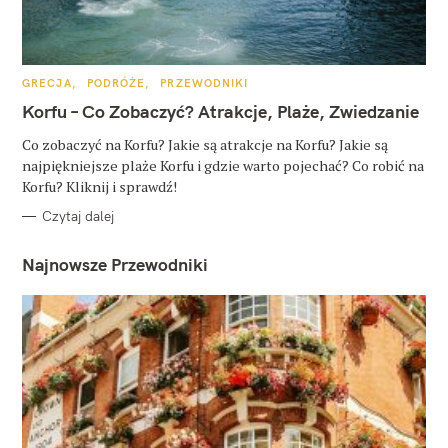
K
GRECJA
PODRÓŻE
PRZEWODNIKI
A
T
Korfu – Co Zobaczyć? Atrakcje, Plaże, Zwiedzanie
E
G
O
Co zobaczyć na Korfu? Jakie są atrakcje na Korfu? Jakie są
R
najpiękniejsze plaże Korfu i gdzie warto pojechać? Co robić na
I
E
Korfu? Kliknij i sprawdź!
Czytaj dalej
Najnowsze Przewodniki