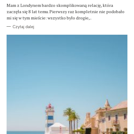
G
O
Mam z Londynem bardzo skomplikowaną relację, która
R
zaczęła się 8 lat temu. Pierwszy raz kompletnie nie podobało
I
E
mi się w tym mieście: wszystko było drogie,..
Czytaj dalej
W
y
s
z
u
k
a
j
: