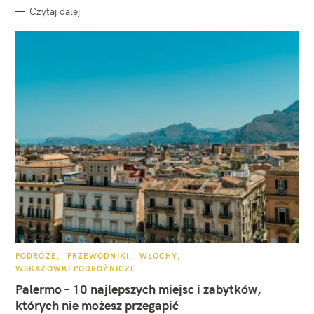
Czytaj dalej
K
PODRÓŻE
PRZEWODNIKI
WŁOCHY
A
WSKAZÓWKI PODRÓŻNICZE
T
E
Palermo – 10 najlepszych miejsc i zabytków,
G
O
których nie możesz przegapić
R
I