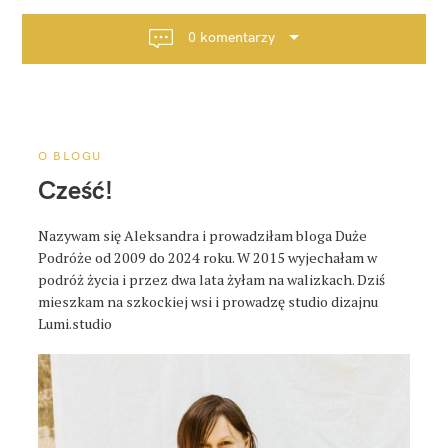
g
a
0 komentarzy
c
j
a
p
o
O BLOGU
s
Cześć!
t
a
Nazywam się Aleksandra i prowadziłam bloga Duże
Podróże od 2009 do 2024 roku. W 2015 wyjechałam w
podróż życia i przez dwa lata żyłam na walizkach. Dziś
mieszkam na szkockiej wsi i prowadzę studio dizajnu
Lumi.studio