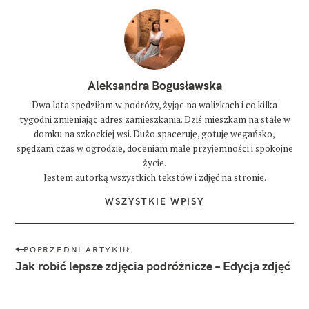
Aleksandra Bogusławska
Dwa lata spędziłam w podróży, żyjąc na walizkach i co kilka
tygodni zmieniając adres zamieszkania. Dziś mieszkam na stałe w
domku na szkockiej wsi. Dużo spaceruję, gotuję wegańsko,
spędzam czas w ogrodzie, doceniam małe przyjemności i spokojne
życie.
Jestem autorką wszystkich tekstów i zdjęć na stronie.
WSZYSTKIE WPISY
N
POPRZEDNI ARTYKUŁ
a
Jak robić lepsze zdjęcia podróżnicze – Edycja zdjęć
w
i