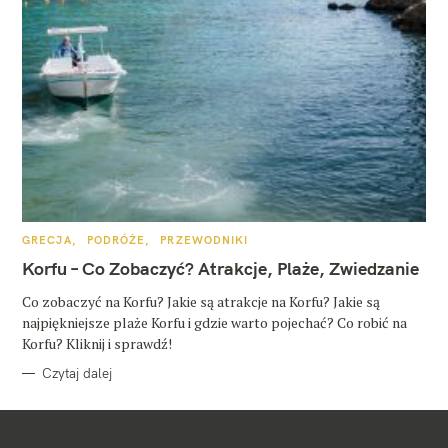
K
GRECJA
PODRÓŻE
PRZEWODNIKI
A
T
Korfu – Co Zobaczyć? Atrakcje, Plaże, Zwiedzanie
E
G
O
Co zobaczyć na Korfu? Jakie są atrakcje na Korfu? Jakie są
R
najpiękniejsze plaże Korfu i gdzie warto pojechać? Co robić na
I
E
Korfu? Kliknij i sprawdź!
Czytaj dalej