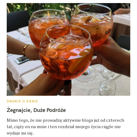
K
DBANIE O SIEBIE
A
T
Żegnajcie, Duże Podróże
E
G
O
Mimo tego, że nie prowadzę aktywnie bloga już od czterech
R
lat, ciąży on na mnie i ten rozdział mojego życia ciągle nie
I
E
wydaje mi się..