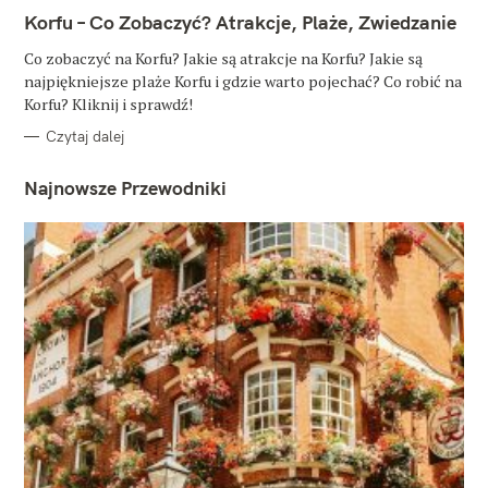
A
T
Korfu – Co Zobaczyć? Atrakcje, Plaże, Zwiedzanie
E
G
O
Co zobaczyć na Korfu? Jakie są atrakcje na Korfu? Jakie są
R
najpiękniejsze plaże Korfu i gdzie warto pojechać? Co robić na
I
E
Korfu? Kliknij i sprawdź!
Czytaj dalej
Najnowsze Przewodniki