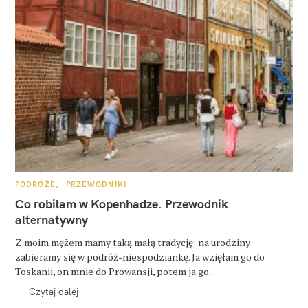
K
PODRÓŻE
PRZEWODNIKI
A
T
Co robiłam w Kopenhadze. Przewodnik
E
G
alternatywny
O
R
Z moim mężem mamy taką małą tradycję: na urodziny
I
E
zabieramy się w podróż-niespodziankę. Ja wzięłam go do
Toskanii, on mnie do Prowansji, potem ja go..
Czytaj dalej