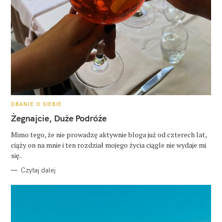
K
DBANIE O SIEBIE
A
T
Żegnajcie, Duże Podróże
E
G
O
Mimo tego, że nie prowadzę aktywnie bloga już od czterech lat,
R
ciąży on na mnie i ten rozdział mojego życia ciągle nie wydaje mi
I
E
się..
Czytaj dalej