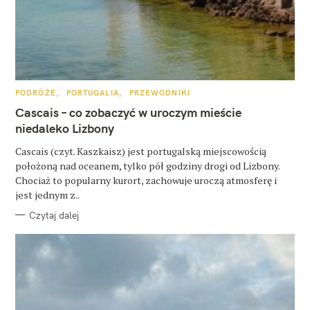
K
PODRÓŻE
PORTUGALIA
PRZEWODNIKI
A
W
T
Cascais – co zobaczyć w uroczym mieście
E
y
G
niedaleko Lizbony
O
R
s
Cascais (czyt. Kaszkaisz) jest portugalską miejscowością
I
E
położoną nad oceanem, tylko pół godziny drogi od Lizbony.
z
Chociaż to popularny kurort, zachowuje uroczą atmosferę i
u
jest jednym z..
k
Czytaj dalej
a
j
: