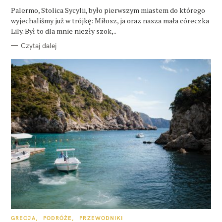
E
Palermo, Stolica Sycylii, było pierwszym miastem do którego
wyjechaliśmy już w trójkę: Miłosz, ja oraz nasza mała córeczka
Lily. Był to dla mnie niezły szok,..
Czytaj dalej
K
GRECJA
PODRÓŻE
PRZEWODNIKI