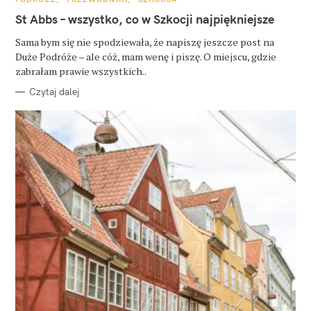
A
T
St Abbs – wszystko, co w Szkocji najpiękniejsze
E
G
O
Sama bym się nie spodziewała, że napiszę jeszcze post na
R
Duże Podróże – ale cóż, mam wenę i piszę. O miejscu, gdzie
I
E
zabrałam prawie wszystkich..
Czytaj dalej