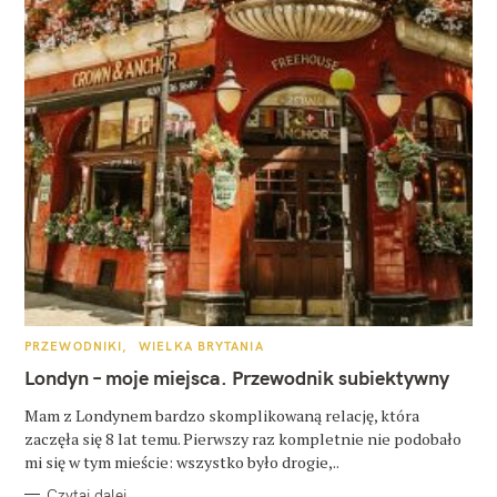
K
PRZEWODNIKI
WIELKA BRYTANIA
A
T
Londyn – moje miejsca. Przewodnik subiektywny
E
G
O
Mam z Londynem bardzo skomplikowaną relację, która
R
zaczęła się 8 lat temu. Pierwszy raz kompletnie nie podobało
I
E
mi się w tym mieście: wszystko było drogie,..
Czytaj dalej