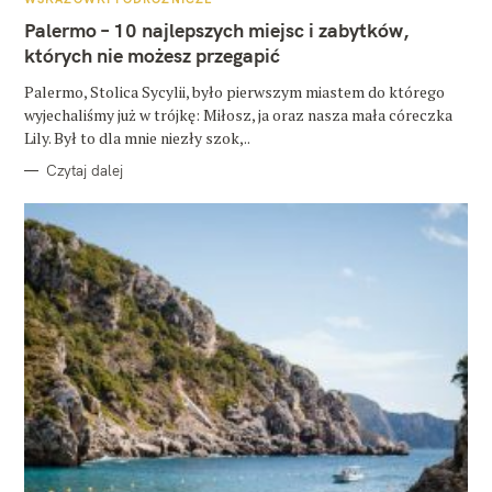
T
E
Palermo – 10 najlepszych miejsc i zabytków,
G
O
których nie możesz przegapić
R
I
E
Palermo, Stolica Sycylii, było pierwszym miastem do którego
wyjechaliśmy już w trójkę: Miłosz, ja oraz nasza mała córeczka
Lily. Był to dla mnie niezły szok,..
Czytaj dalej