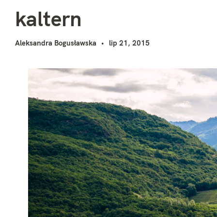
k
i
kaltern
Aleksandra Bogusławska
lip 21, 2015