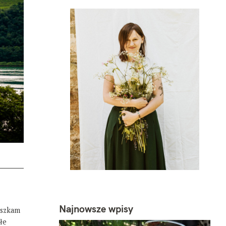
Najnowsze wpisy
eszkam
łe