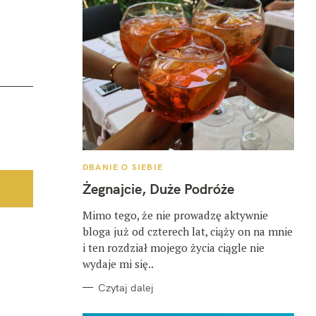
K
DBANIE O SIEBIE
A
T
Żegnajcie, Duże Podróże
E
G
O
Mimo tego, że nie prowadzę aktywnie
R
bloga już od czterech lat, ciąży on na mnie
I
E
i ten rozdział mojego życia ciągle nie
wydaje mi się..
Czytaj dalej