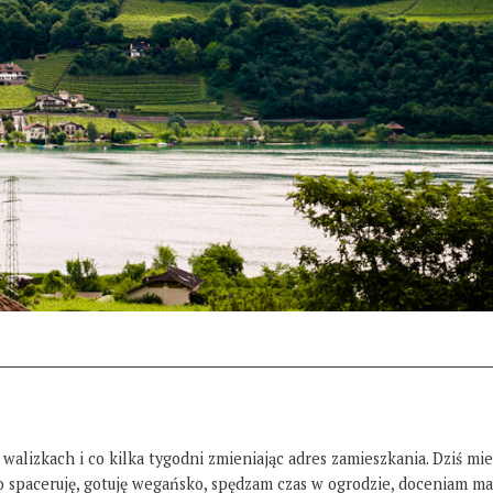
 walizkach i co kilka tygodni zmieniając adres zamieszkania. Dziś mi
żo spaceruję, gotuję wegańsko, spędzam czas w ogrodzie, doceniam ma