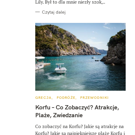
Lily. Był to dla mnie niezły szok,..
Czytaj dalej
K
GRECJA
PODRÓŻE
PRZEWODNIKI
A
T
Korfu – Co Zobaczyć? Atrakcje,
E
G
Plaże, Zwiedzanie
O
R
I
Co zobaczyć na Korfu? Jakie są atrakcje na
E
Korfu? Jakie są najpiękniejsze plaże Korfu i