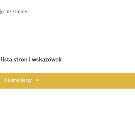
ęć na stronie.
 lista stron i wskazówek
0 komentarzy