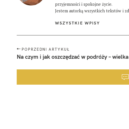
przyjemności i spokojne życie.
Jestem autorką wszystkich tekstów i zdj
WSZYSTKIE WPISY
N
POPRZEDNI ARTYKUŁ
a
Na czym i jak oszczędzać w podróży – wielka
w
i
g
a
c
j
a
p