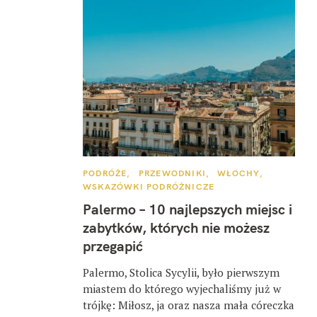
K
PODRÓŻE
PRZEWODNIKI
WŁOCHY
A
WSKAZÓWKI PODRÓŻNICZE
T
E
Palermo – 10 najlepszych miejsc i
G
O
zabytków, których nie możesz
R
I
przegapić
E
Palermo, Stolica Sycylii, było pierwszym
miastem do którego wyjechaliśmy już w
trójkę: Miłosz, ja oraz nasza mała córeczka