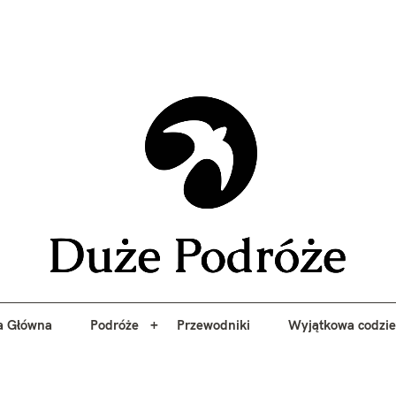
yj niezapomniane przygody z Duże Podróże. Przewodniki, porady, 
a Główna
Podróże
Przewodniki
Wyjątkowa codzi
Duże 
a Główna
Podróże
Przewodniki
Wyjątkowa codzi