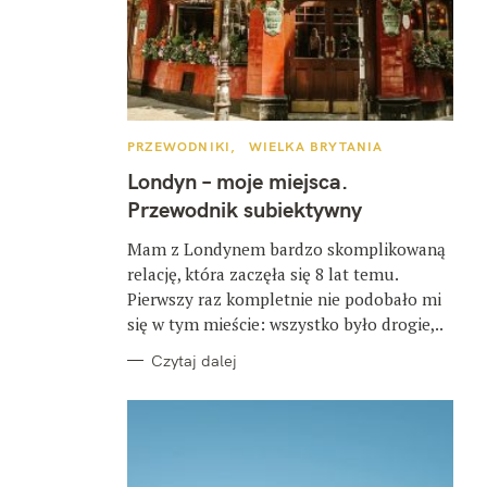
K
PRZEWODNIKI
WIELKA BRYTANIA
A
T
Londyn – moje miejsca.
E
G
Przewodnik subiektywny
O
R
I
Mam z Londynem bardzo skomplikowaną
E
relację, która zaczęła się 8 lat temu.
Pierwszy raz kompletnie nie podobało mi
się w tym mieście: wszystko było drogie,..
Czytaj dalej