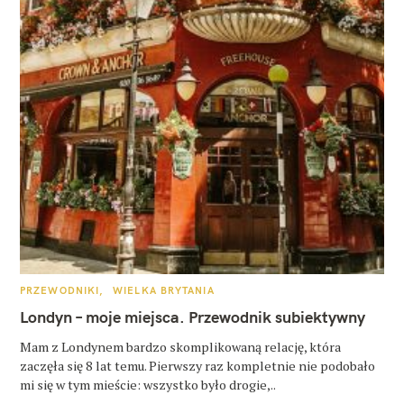
K
PRZEWODNIKI
WIELKA BRYTANIA
A
T
Londyn – moje miejsca. Przewodnik subiektywny
E
G
O
Mam z Londynem bardzo skomplikowaną relację, która
R
zaczęła się 8 lat temu. Pierwszy raz kompletnie nie podobało
I
E
mi się w tym mieście: wszystko było drogie,..