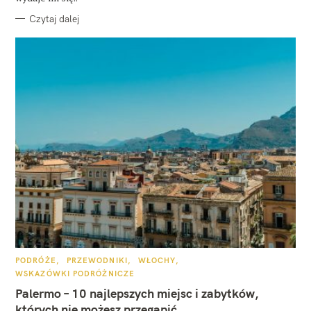
Czytaj dalej
K
PODRÓŻE
PRZEWODNIKI
WŁOCHY
A
WSKAZÓWKI PODRÓŻNICZE
T
E
Palermo – 10 najlepszych miejsc i zabytków,
G
O
których nie możesz przegapić
R