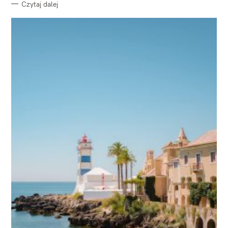
Czytaj dalej
W
y
s