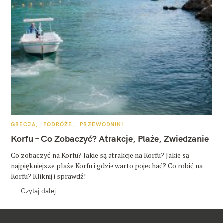
K
GRECJA
PODRÓŻE
PRZEWODNIKI
A
T
Korfu – Co Zobaczyć? Atrakcje, Plaże, Zwiedzanie
E
G
O
Co zobaczyć na Korfu? Jakie są atrakcje na Korfu? Jakie są
R
najpiękniejsze plaże Korfu i gdzie warto pojechać? Co robić na
I
E
Korfu? Kliknij i sprawdź!
Czytaj dalej