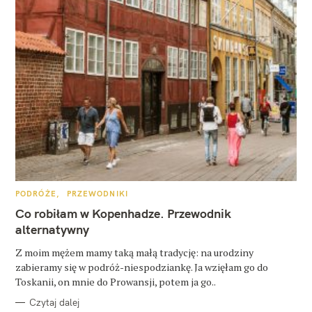
K
PODRÓŻE
PRZEWODNIKI
A
T
Co robiłam w Kopenhadze. Przewodnik
E
G
alternatywny
O
R
Z moim mężem mamy taką małą tradycję: na urodziny
I
E
zabieramy się w podróż-niespodziankę. Ja wzięłam go do
Toskanii, on mnie do Prowansji, potem ja go..
Czytaj dalej