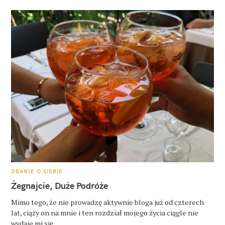
K
DBANIE O SIEBIE
A
T
Żegnajcie, Duże Podróże
E
G
O
Mimo tego, że nie prowadzę aktywnie bloga już od czterech
R
lat, ciąży on na mnie i ten rozdział mojego życia ciągle nie
I
E
wydaje mi się..