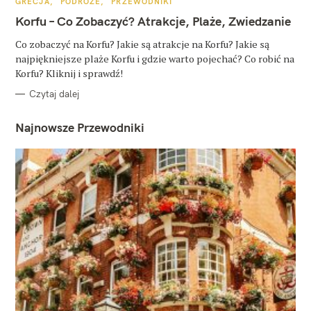
K
GRECJA
PODRÓŻE
PRZEWODNIKI
A
T
Korfu – Co Zobaczyć? Atrakcje, Plaże, Zwiedzanie
E
G
O
Co zobaczyć na Korfu? Jakie są atrakcje na Korfu? Jakie są
R
najpiękniejsze plaże Korfu i gdzie warto pojechać? Co robić na
I
E
Korfu? Kliknij i sprawdź!
Czytaj dalej
Najnowsze Przewodniki