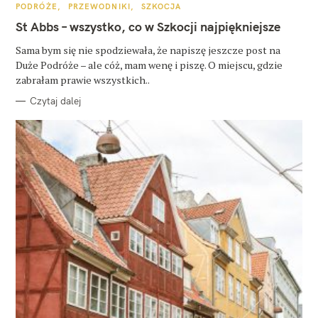
K
PODRÓŻE
PRZEWODNIKI
SZKOCJA
A
T
St Abbs – wszystko, co w Szkocji najpiękniejsze
E
G
O
Sama bym się nie spodziewała, że napiszę jeszcze post na
R
Duże Podróże – ale cóż, mam wenę i piszę. O miejscu, gdzie
I
E
zabrałam prawie wszystkich..
Czytaj dalej