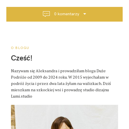
g
a
0 komentarzy
c
j
a
p
o
O BLOGU
s
Cześć!
t
a
Nazywam się Aleksandra i prowadziłam bloga Duże
Podróże od 2009 do 2024 roku. W 2015 wyjechałam w
podróż życia i przez dwa lata żyłam na walizkach. Dziś
mieszkam na szkockiej wsi i prowadzę studio dizajnu
Lumi.studio