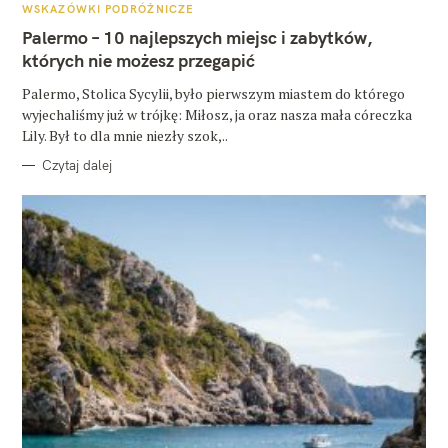
A
WSKAZÓWKI PODRÓŻNICZE
T
E
Palermo – 10 najlepszych miejsc i zabytków,
G
O
których nie możesz przegapić
R
I
E
Palermo, Stolica Sycylii, było pierwszym miastem do którego
wyjechaliśmy już w trójkę: Miłosz, ja oraz nasza mała córeczka
Lily. Był to dla mnie niezły szok,..
Czytaj dalej