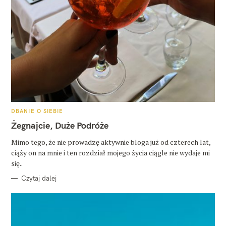
K
DBANIE O SIEBIE
A
T
Żegnajcie, Duże Podróże
E
G
O
Mimo tego, że nie prowadzę aktywnie bloga już od czterech lat,
R
ciąży on na mnie i ten rozdział mojego życia ciągle nie wydaje mi
I
E
się..
Czytaj dalej