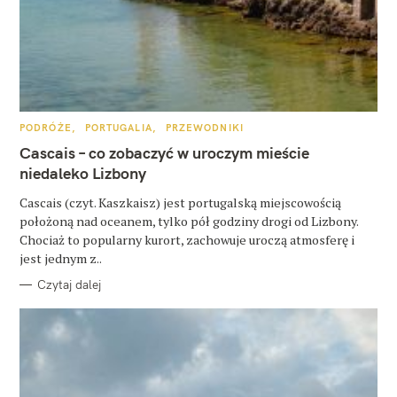
z
u
k
a
j
K
PODRÓŻE
PORTUGALIA
PRZEWODNIKI
A
T
Cascais – co zobaczyć w uroczym mieście
:
E
G
niedaleko Lizbony
O
R
Cascais (czyt. Kaszkaisz) jest portugalską miejscowością
I
E
położoną nad oceanem, tylko pół godziny drogi od Lizbony.
Chociaż to popularny kurort, zachowuje uroczą atmosferę i
jest jednym z..
Czytaj dalej