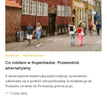
K
PODRÓŻE
PRZEWODNIKI
A
T
Co robiłam w Kopenhadze. Przewodnik
E
G
alternatywny
O
R
Z moim mężem mamy taką małą tradycję: na urodziny
I
E
zabieramy się w podróż-niespodziankę. Ja wzięłam go do
Toskanii, on mnie do Prowansji, potem ja go..
Czytaj dalej