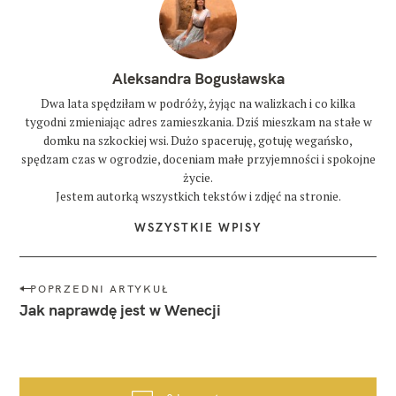
Aleksandra Bogusławska
Dwa lata spędziłam w podróży, żyjąc na walizkach i co kilka
tygodni zmieniając adres zamieszkania. Dziś mieszkam na stałe w
domku na szkockiej wsi. Dużo spaceruję, gotuję wegańsko,
spędzam czas w ogrodzie, doceniam małe przyjemności i spokojne
życie.
Jestem autorką wszystkich tekstów i zdjęć na stronie.
WSZYSTKIE WPISY
N
POPRZEDNI ARTYKUŁ
a
Jak naprawdę jest w Wenecji
w
i
g
a