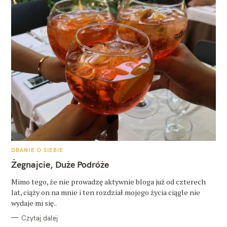
K
DBANIE O SIEBIE
A
T
Żegnajcie, Duże Podróże
E
G
O
Mimo tego, że nie prowadzę aktywnie bloga już od czterech
R
lat, ciąży on na mnie i ten rozdział mojego życia ciągle nie
I
E
wydaje mi się..
Czytaj dalej