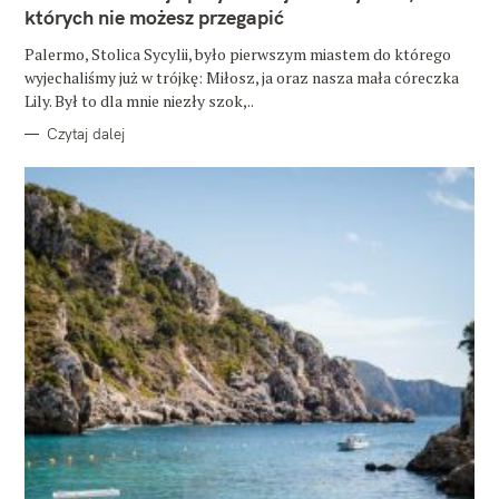
O
których nie możesz przegapić
R
I
E
Palermo, Stolica Sycylii, było pierwszym miastem do którego
wyjechaliśmy już w trójkę: Miłosz, ja oraz nasza mała córeczka
Lily. Był to dla mnie niezły szok,..
Czytaj dalej