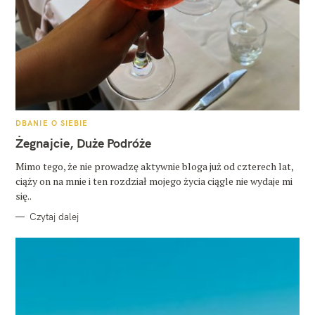
K
DBANIE O SIEBIE
A
T
Żegnajcie, Duże Podróże
E
G
O
Mimo tego, że nie prowadzę aktywnie bloga już od czterech lat,
R
ciąży on na mnie i ten rozdział mojego życia ciągle nie wydaje mi
I
E
się..
Czytaj dalej