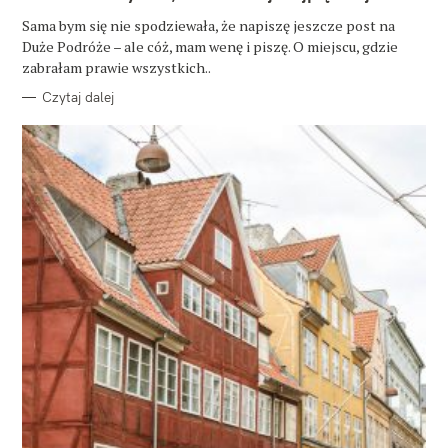
G
O
Sama bym się nie spodziewała, że napiszę jeszcze post na
R
Duże Podróże – ale cóż, mam wenę i piszę. O miejscu, gdzie
I
E
zabrałam prawie wszystkich..
Czytaj dalej