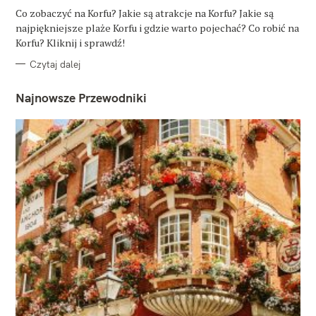
G
O
Co zobaczyć na Korfu? Jakie są atrakcje na Korfu? Jakie są
R
najpiękniejsze plaże Korfu i gdzie warto pojechać? Co robić na
I
E
Korfu? Kliknij i sprawdź!
Czytaj dalej
Najnowsze Przewodniki