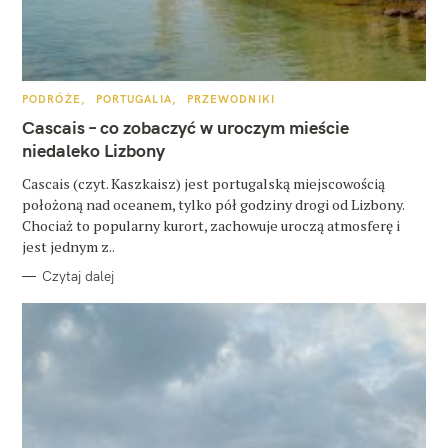
K
PODRÓŻE
PORTUGALIA
PRZEWODNIKI
A
T
Cascais – co zobaczyć w uroczym mieście
E
G
niedaleko Lizbony
O
R
Cascais (czyt. Kaszkaisz) jest portugalską miejscowością
I
E
położoną nad oceanem, tylko pół godziny drogi od Lizbony.
Chociaż to popularny kurort, zachowuje uroczą atmosferę i
jest jednym z..
Czytaj dalej