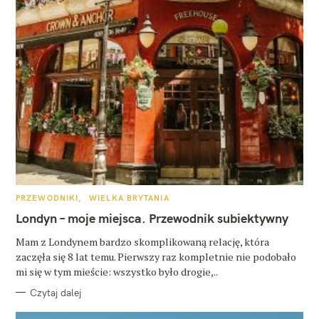
K
PRZEWODNIKI
WIELKA BRYTANIA
A
T
Londyn – moje miejsca. Przewodnik subiektywny
E
G
O
Mam z Londynem bardzo skomplikowaną relację, która
R
zaczęła się 8 lat temu. Pierwszy raz kompletnie nie podobało
I
E
mi się w tym mieście: wszystko było drogie,..
Czytaj dalej