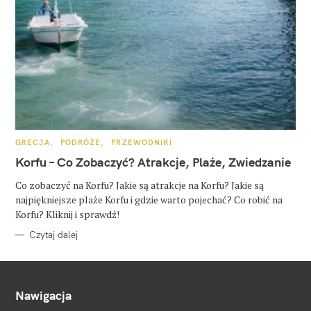
K
GRECJA
PODRÓŻE
PRZEWODNIKI
A
T
Korfu – Co Zobaczyć? Atrakcje, Plaże, Zwiedzanie
E
G
O
Co zobaczyć na Korfu? Jakie są atrakcje na Korfu? Jakie są
R
najpiękniejsze plaże Korfu i gdzie warto pojechać? Co robić na
I
E
Korfu? Kliknij i sprawdź!
Czytaj dalej
Nawigacja