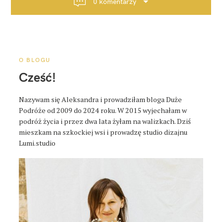
0 komentarzy
c
j
a
p
o
O BLOGU
s
Cześć!
t
a
Nazywam się Aleksandra i prowadziłam bloga Duże
Podróże od 2009 do 2024 roku. W 2015 wyjechałam w
podróż życia i przez dwa lata żyłam na walizkach. Dziś
mieszkam na szkockiej wsi i prowadzę studio dizajnu
Lumi.studio