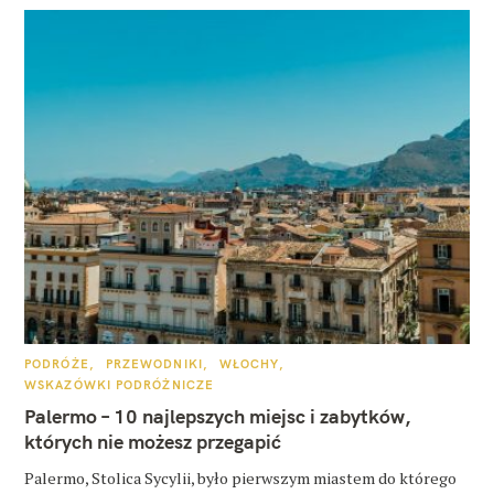
K
PODRÓŻE
PRZEWODNIKI
WŁOCHY
A
WSKAZÓWKI PODRÓŻNICZE
T
E
Palermo – 10 najlepszych miejsc i zabytków,
G
O
których nie możesz przegapić
R
I
E
Palermo, Stolica Sycylii, było pierwszym miastem do którego