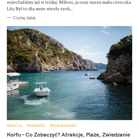
wyjechaliśmy już w trójkę: Miłosz, ja oraz nasza mała córeczka
Lily. Był to dla mnie niezły szok,..
Czytaj dalej
K
GRECJA
PODRÓŻE
PRZEWODNIKI
A
T
Korfu – Co Zobaczyć? Atrakcje, Plaże, Zwiedzanie
E