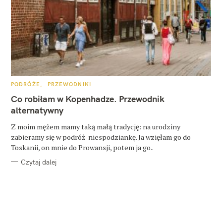
K
PODRÓŻE
PRZEWODNIKI
A
T
Co robiłam w Kopenhadze. Przewodnik
E
G
alternatywny
O
R
Z moim mężem mamy taką małą tradycję: na urodziny
I
E
zabieramy się w podróż-niespodziankę. Ja wzięłam go do
Toskanii, on mnie do Prowansji, potem ja go..
Czytaj dalej