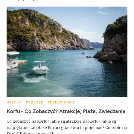
K
GRECJA
PODRÓŻE
PRZEWODNIKI
A
T
Korfu – Co Zobaczyć? Atrakcje, Plaże, Zwiedzanie
E
G
O
Co zobaczyć na Korfu? Jakie są atrakcje na Korfu? Jakie są
R
najpiękniejsze plaże Korfu i gdzie warto pojechać? Co robić na
I
E
Korfu? Kliknij i sprawdź!