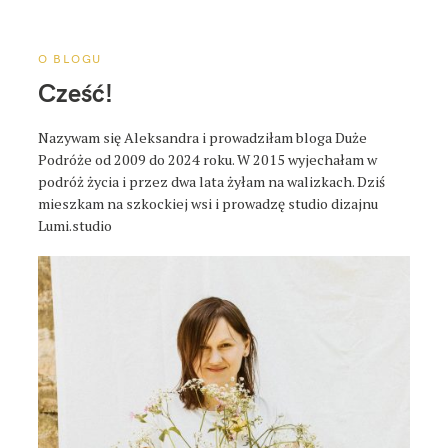
a
p
o
O BLOGU
s
Cześć!
t
a
Nazywam się Aleksandra i prowadziłam bloga Duże
Podróże od 2009 do 2024 roku. W 2015 wyjechałam w
podróż życia i przez dwa lata żyłam na walizkach. Dziś
mieszkam na szkockiej wsi i prowadzę studio dizajnu
Lumi.studio