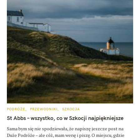
K
PODRÓŻE
PRZEWODNIKI
SZKOCJA
A
T
St Abbs – wszystko, co w Szkocji najpiękniejsze
E
G
O
Sama bym się nie spodziewała, że napiszę jeszcze post na
R
Duże Podróże – ale cóż, mam wenę i piszę. O miejscu, gdzie
I
E