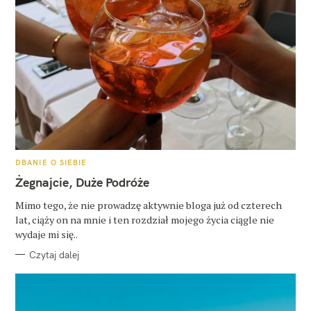
K
DBANIE O SIEBIE
A
T
Żegnajcie, Duże Podróże
E
G
O
Mimo tego, że nie prowadzę aktywnie bloga już od czterech
R
lat, ciąży on na mnie i ten rozdział mojego życia ciągle nie
I
E
wydaje mi się..
Czytaj dalej