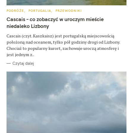
u
k
K
PODRÓŻE
PORTUGALIA
PRZEWODNIKI
A
a
T
Cascais – co zobaczyć w uroczym mieście
E
G
niedaleko Lizbony
j
O
R
:
Cascais (czyt. Kaszkaisz) jest portugalską miejscowością
I
E
położoną nad oceanem, tylko pół godziny drogi od Lizbony.
Chociaż to popularny kurort, zachowuje uroczą atmosferę i
jest jednym z..
Czytaj dalej