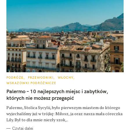
K
PODRÓŻE
PRZEWODNIKI
WŁOCHY
A
WSKAZÓWKI PODRÓŻNICZE
T
E
Palermo – 10 najlepszych miejsc i zabytków,
G
O
których nie możesz przegapić
R
I
E
Palermo, Stolica Sycylii, było pierwszym miastem do którego
wyjechaliśmy już w trójkę: Miłosz, ja oraz nasza mała córeczka
Lily. Był to dla mnie niezły szok,..
Czytaj dalej