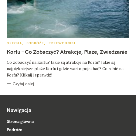
K
GRECJA
PODRÓŻE
PRZEWODNIKI
A
T
Korfu – Co Zobaczyć? Atrakcje, Plaże, Zwiedzanie
E
G
O
Co zobaczyć na Korfu? Jakie są atrakcje na Korfu? Jakie są
R
najpiękniejsze plaże Korfu i gdzie warto pojechać? Co robić na
I
E
Korfu? Kliknij i sprawdź!
Czytaj dalej
Nawigacja
Strona główna
Podróże