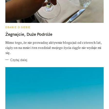
K
DBANIE O SIEBIE
A
T
Żegnajcie, Duże Podróże
E
G
O
Mimo tego, że nie prowadzę aktywnie bloga już od czterech lat,
R
ciąży on na mnie i ten rozdział mojego życia ciągle nie wydaje mi
I
E
się..
Czytaj dalej