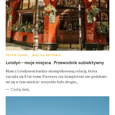
K
PRZEWODNIKI
WIELKA BRYTANIA
A
T
Londyn – moje miejsca. Przewodnik subiektywny
E
G
O
Mam z Londynem bardzo skomplikowaną relację, która
R
zaczęła się 8 lat temu. Pierwszy raz kompletnie nie podobało
I
E
mi się w tym mieście: wszystko było drogie,..
Czytaj dalej