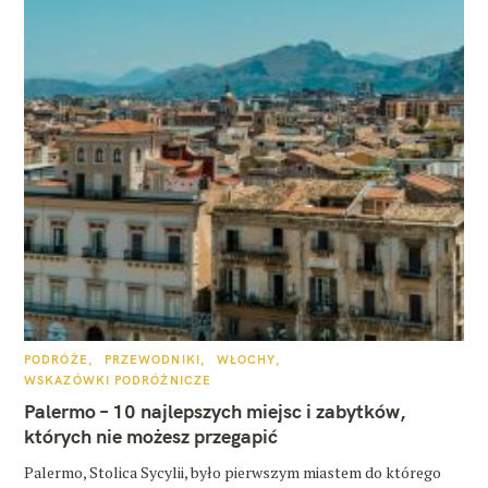
K
PODRÓŻE
PRZEWODNIKI
WŁOCHY
A
WSKAZÓWKI PODRÓŻNICZE
T
E
Palermo – 10 najlepszych miejsc i zabytków,
G
O
których nie możesz przegapić
R
I
E
Palermo, Stolica Sycylii, było pierwszym miastem do którego