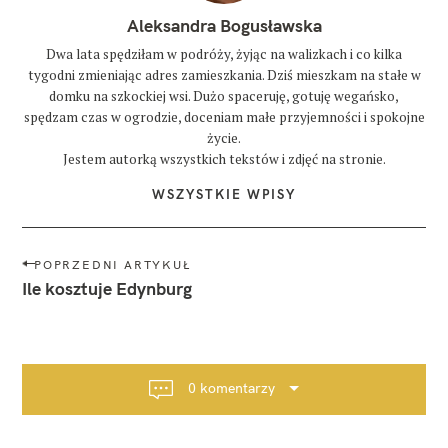
Aleksandra Bogusławska
Dwa lata spędziłam w podróży, żyjąc na walizkach i co kilka
tygodni zmieniając adres zamieszkania. Dziś mieszkam na stałe w
domku na szkockiej wsi. Dużo spaceruję, gotuję wegańsko,
spędzam czas w ogrodzie, doceniam małe przyjemności i spokojne
życie.
Jestem autorką wszystkich tekstów i zdjęć na stronie.
WSZYSTKIE WPISY
N
POPRZEDNI ARTYKUŁ
a
Ile kosztuje Edynburg
w
i
g
a
0 komentarzy
c
j