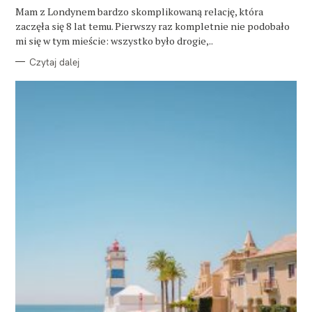
G
O
Mam z Londynem bardzo skomplikowaną relację, która
R
zaczęła się 8 lat temu. Pierwszy raz kompletnie nie podobało
I
E
mi się w tym mieście: wszystko było drogie,..
Czytaj dalej
W