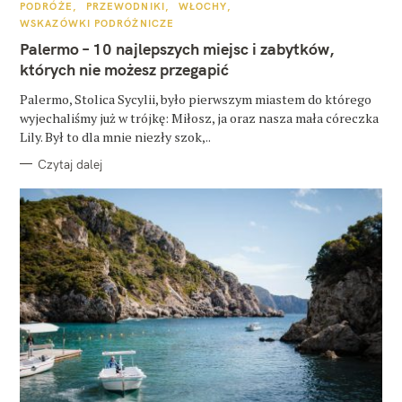
K
PODRÓŻE
PRZEWODNIKI
WŁOCHY
A
WSKAZÓWKI PODRÓŻNICZE
T
E
Palermo – 10 najlepszych miejsc i zabytków,
G
O
których nie możesz przegapić
R
I
E
Palermo, Stolica Sycylii, było pierwszym miastem do którego
wyjechaliśmy już w trójkę: Miłosz, ja oraz nasza mała córeczka
Lily. Był to dla mnie niezły szok,..
Czytaj dalej