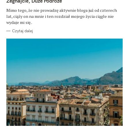
Żegnajcie, Duże Podróże
E
G
O
Mimo tego, że nie prowadzę aktywnie bloga już od czterech
R
lat, ciąży on na mnie i ten rozdział mojego życia ciągle nie
I
E
wydaje mi się..
Czytaj dalej