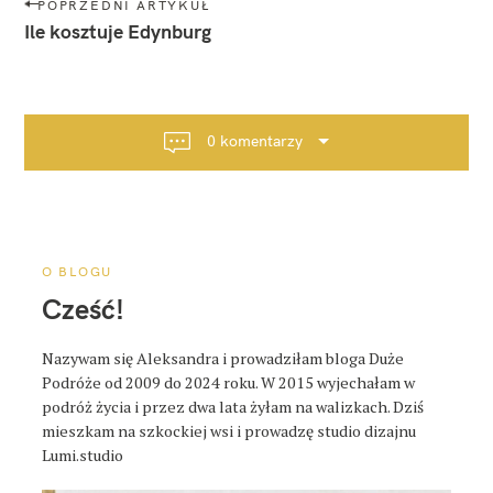
N
POPRZEDNI ARTYKUŁ
a
Ile kosztuje Edynburg
w
i
g
a
0 komentarzy
c
j
a
p
o
O BLOGU
s
Cześć!
t
a
Nazywam się Aleksandra i prowadziłam bloga Duże
Podróże od 2009 do 2024 roku. W 2015 wyjechałam w
podróż życia i przez dwa lata żyłam na walizkach. Dziś
mieszkam na szkockiej wsi i prowadzę studio dizajnu
Lumi.studio