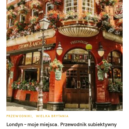
K
PRZEWODNIKI
WIELKA BRYTANIA
A
T
Londyn – moje miejsca. Przewodnik subiektywny
E