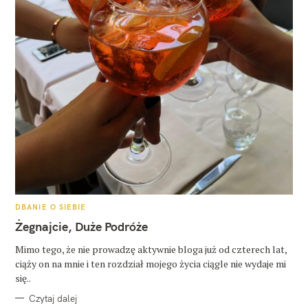
K
DBANIE O SIEBIE
A
T
Żegnajcie, Duże Podróże
E
G
O
Mimo tego, że nie prowadzę aktywnie bloga już od czterech lat,
R
ciąży on na mnie i ten rozdział mojego życia ciągle nie wydaje mi
I
E
się..
Czytaj dalej