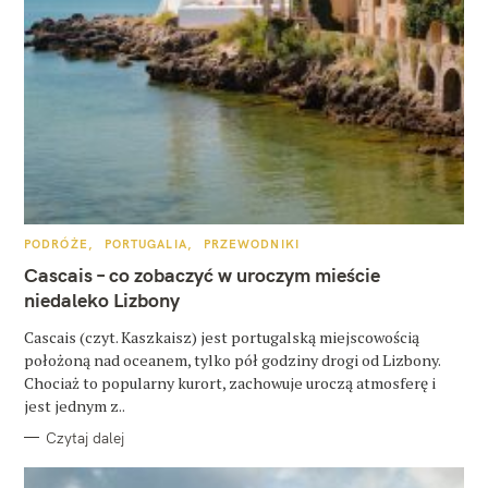
y
s
z
u
k
a
j
:
K
PODRÓŻE
PORTUGALIA
PRZEWODNIKI
A
T
Cascais – co zobaczyć w uroczym mieście
E
G
niedaleko Lizbony
O
R
Cascais (czyt. Kaszkaisz) jest portugalską miejscowością
I
E
położoną nad oceanem, tylko pół godziny drogi od Lizbony.
Chociaż to popularny kurort, zachowuje uroczą atmosferę i
jest jednym z..
Czytaj dalej