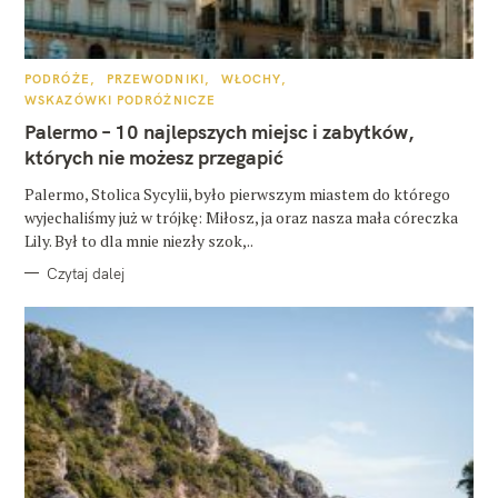
K
PODRÓŻE
PRZEWODNIKI
WŁOCHY
A
WSKAZÓWKI PODRÓŻNICZE
T
E
Palermo – 10 najlepszych miejsc i zabytków,
G
O
których nie możesz przegapić
R
I
E
Palermo, Stolica Sycylii, było pierwszym miastem do którego
wyjechaliśmy już w trójkę: Miłosz, ja oraz nasza mała córeczka
Lily. Był to dla mnie niezły szok,..
Czytaj dalej