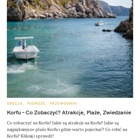
K
GRECJA
PODRÓŻE
PRZEWODNIKI
A
T
Korfu – Co Zobaczyć? Atrakcje, Plaże, Zwiedzanie
E
G
O
Co zobaczyć na Korfu? Jakie są atrakcje na Korfu? Jakie są
R
najpiękniejsze plaże Korfu i gdzie warto pojechać? Co robić na
I
E
Korfu? Kliknij i sprawdź!