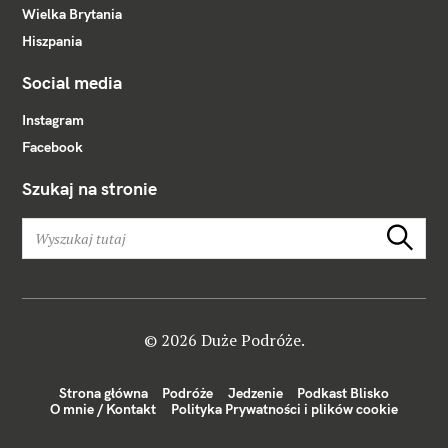
Wielka Brytania
Hiszpania
Social media
Instagram
Facebook
Szukaj na stronie
W
Szukaj
y
s
z
u
k
© 2026 Duże Podróże.
a
j
Strona główna
Podróże
Jedzenie
Podkast Blisko
:
O mnie / Kontakt
Polityka Prywatności i plików cookie