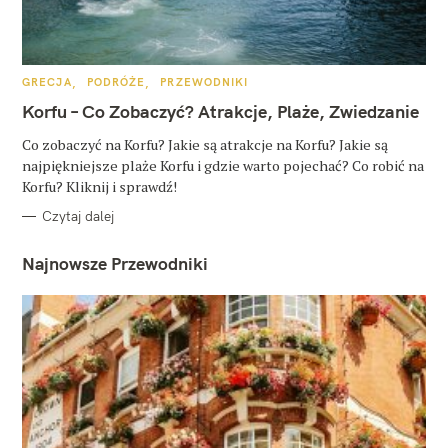
K
GRECJA
PODRÓŻE
PRZEWODNIKI
A
T
Korfu – Co Zobaczyć? Atrakcje, Plaże, Zwiedzanie
E
G
O
Co zobaczyć na Korfu? Jakie są atrakcje na Korfu? Jakie są
R
najpiękniejsze plaże Korfu i gdzie warto pojechać? Co robić na
I
E
Korfu? Kliknij i sprawdź!
Czytaj dalej
Najnowsze Przewodniki