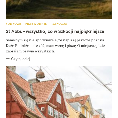
K
PODRÓŻE
PRZEWODNIKI
SZKOCJA
A
T
St Abbs – wszystko, co w Szkocji najpiękniejsze
E
G
O
Sama bym się nie spodziewała, że napiszę jeszcze post na
R
Duże Podróże – ale cóż, mam wenę i piszę. O miejscu, gdzie
I
E
zabrałam prawie wszystkich..
Czytaj dalej